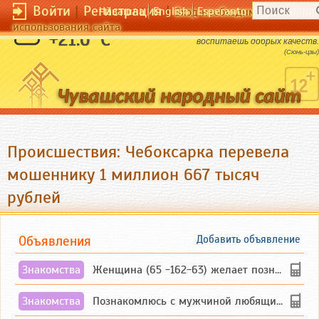
Войти
|
Регистрация
|
Чӑвашла
English
Esperanto
Вход необходим для полног
использования сайта
Без зажиточной жизни в народе не
+21.6 °C
воспитаешь добрых качеств.
(Сюнь-цзы)
Происшествия: Чебоксарка перевела
мошеннику 1 миллион 667 тысяч
рублей
Объявления
Добавить объявление
Знакомства
Женщина (65 -162-63) желает познакомиться с одиноким, добродушным, без вредных ...
Знакомства
Познакомлюсь с мужчиной любящим танцевать и петь на родном чувашском языке