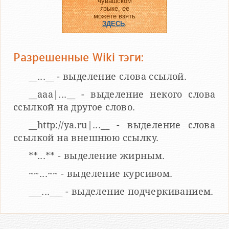
чувашском
языке, ее
можете взять
ЗДЕСЬ
.
Разрешенные Wiki тэги:
__...__ - выделение слова ссылой.
__aaa|...__ - выделение некого слова
ссылкой на другое слово.
__http://ya.ru|...__ - выделение слова
ссылкой на внешнюю ссылку.
**...** - выделение жирным.
~~...~~ - выделение курсивом.
___...___ - выделение подчеркиванием.