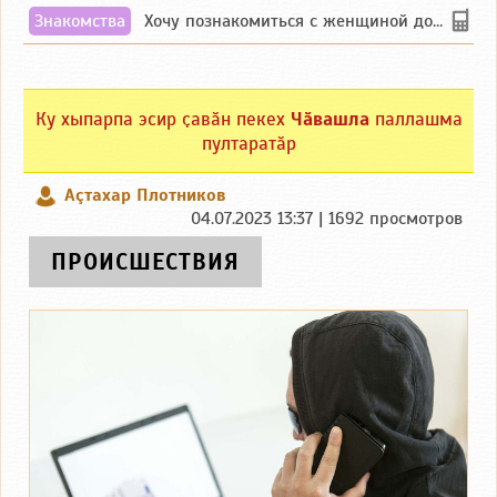
Знакомства
Хочу познакомиться с женщиной до 55 лет чувашской или русской национальности дл...
Ку хыпарпа эсир ҫавӑн пекех
Чӑвашла
паллашма
пултаратӑр
Аçтахар Плотников
04.07.2023 13:37 | 1692 просмотров
ПРОИСШЕСТВИЯ