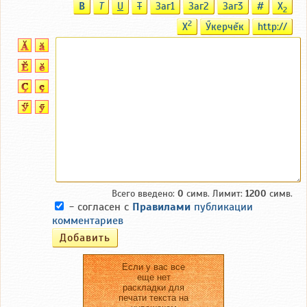
B
T
U
T
Заг1
Заг2
Заг3
#
X
2
2
X
Ӳкерчĕк
http://
Всего введено:
0
симв. Лимит:
1200
симв.
- согласен с
Правилами
публикации
комментариев
Если у вас все
еще нет
раскладки для
печати текста на