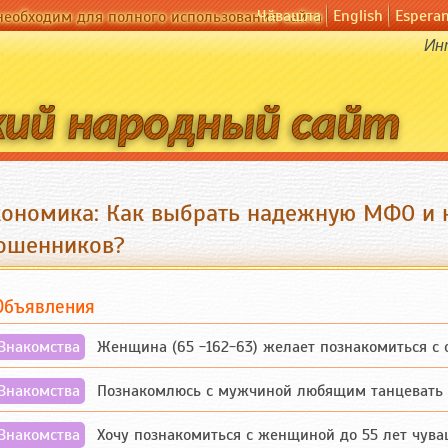
Чӑвашла
English
Espera
необходим для полного использования сайта
Ин
кономика: Как выбрать надежную МФО и н
ошенников?
Объявления
Знакомства
Женщина (65 -162-63) желает познакомиться с одино
Знакомства
Познакомлюсь с мужчиной любящим танцевать и 
Знакомства
Хочу познакомиться с женщиной до 55 лет чувашской