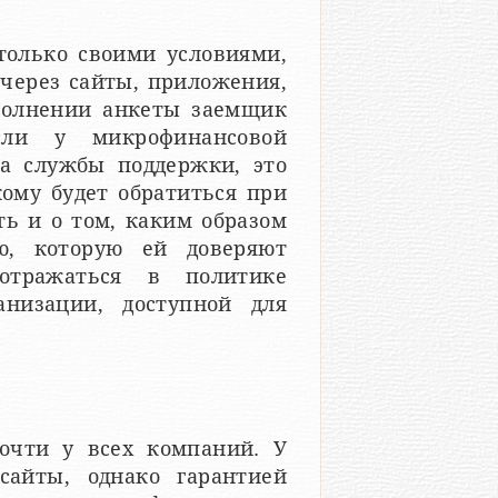
только своими условиями,
 через сайты, приложения,
полнении анкеты заемщик
сли у микрофинансовой
а службы поддержки, это
кому будет обратиться при
ть и о том, каким образом
, которую ей доверяют
отражаться в политике
анизации, доступной для
почти у всех компаний. У
айты, однако гарантией