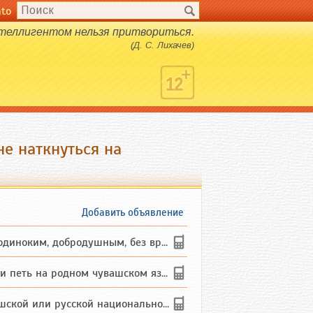
nto
теллигентом нельзя притвориться.
(Д. С. Лихачев)
е наткнуться на
Добавить объявление
ким, добродушным, без вредных ...
петь на родном чувашском языке
 или русской национальности дл...