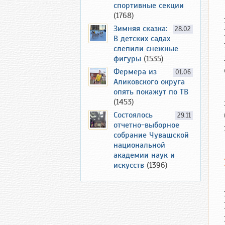
спортивные секции
(1768)
Зимняя сказка:
28.02
В детских садах
слепили снежные
фигуры
(1535)
Фермера из
01.06
Аликовского округа
опять покажут по ТВ
(1453)
Состоялось
29.11
отчетно-выборное
собрание Чувашской
национальной
академии наук и
искусств
(1396)