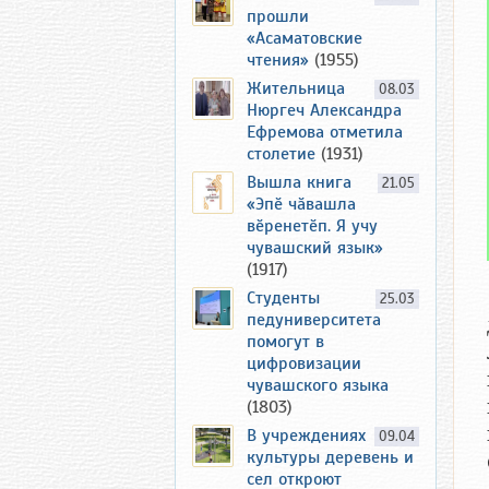
прошли
«Асаматовские
чтения»
(1955)
Жительница
08.03
Нюргеч Александра
Ефремова отметила
столетие
(1931)
Вышла книга
21.05
«Эпӗ чӑвашла
вӗренетӗп. Я учу
чувашский язык»
(1917)
Студенты
25.03
педуниверситета
помогут в
цифровизации
чувашского языка
(1803)
В учреждениях
09.04
культуры деревень и
сел откроют