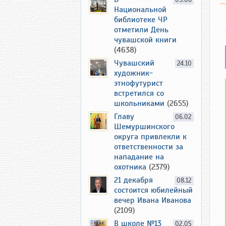
09.06
Национальной
библиотеке ЧР
отметили День
чувашской книги
(4638)
Чувашский
24.10
художник-
этнофутурист
встретился со
школьниками
(2655)
Главу
06.02
Шемуршинского
округа привлекли к
ответственности за
нападание на
охотника
(2379)
21 декабря
08.12
состоится юбилейный
вечер Ивана Иванова
(2109)
В школе №13
02.05