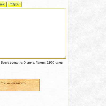
чĕк
http://
Всего введено:
0
симв. Лимит:
1200
симв.
кста на чувашском
.