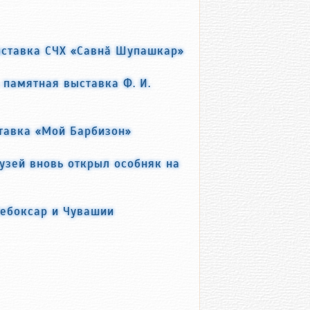
ыставка СЧХ «Савнӑ Шупашкар»
памятная выставка Ф. И.
ставка «Мой Барбизон»
зей вновь открыл особняк на
Чебоксар и Чувашии