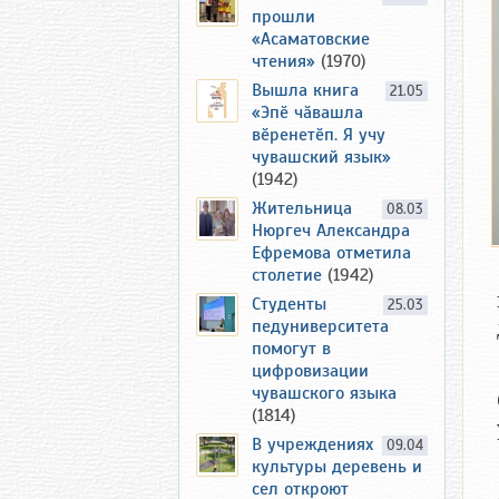
прошли
«Асаматовские
чтения»
(1970)
Вышла книга
21.05
«Эпӗ чӑвашла
вӗренетӗп. Я учу
чувашский язык»
(1942)
Жительница
08.03
Нюргеч Александра
Ефремова отметила
столетие
(1942)
Студенты
25.03
педуниверситета
помогут в
цифровизации
чувашского языка
(1814)
В учреждениях
09.04
культуры деревень и
сел откроют