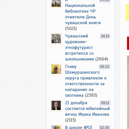
09.06
Национальной
библиотеке ЧР
отметили День
чувашской книги
(5021)
Чувашский
24.10
художник-
этнофутурист
встретился со
школьниками
(2664)
Главу
06.02
Шемуршинского
округа привлекли к
ответственности за
нападание на
охотника
(2393)
21 декабря
08.12
состоится юбилейный
вечер Ивана Иванова
(2113)
В школе №13
02.05