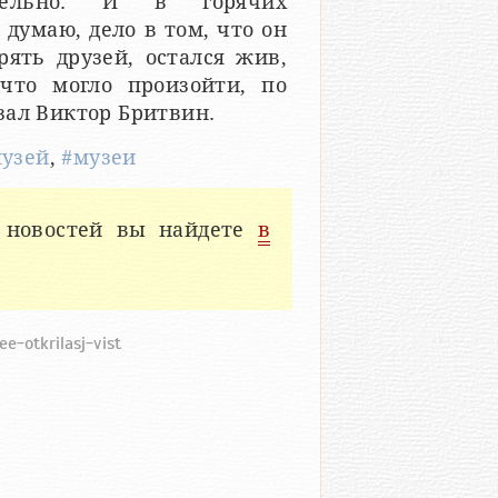
тельно. И в горячих
 думаю, дело в том, что он
рять друзей, остался жив,
что могло произойти, по
зал Виктор Бритвин.
узей
,
#музеи
 новостей вы найдете
в
-otkrilasj-vist