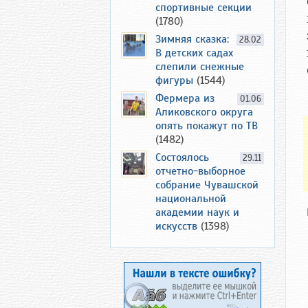
спортивные секции
(1780)
Зимняя сказка:
28.02
В детских садах
слепили снежные
фигуры
(1544)
Фермера из
01.06
Аликовского округа
опять покажут по ТВ
(1482)
Состоялось
29.11
отчетно-выборное
собрание Чувашской
национальной
академии наук и
искусств
(1398)