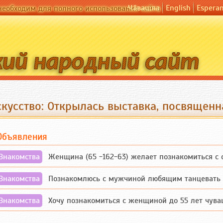
Чӑвашла
English
Espera
необходим для полного использования сайта
скусство: Открылась выставка, посвящен
Объявления
Знакомства
Женщина (65 -162-63) желает познакомиться с одино
Знакомства
Познакомлюсь с мужчиной любящим танцевать и 
Знакомства
Хочу познакомиться с женщиной до 55 лет чувашской