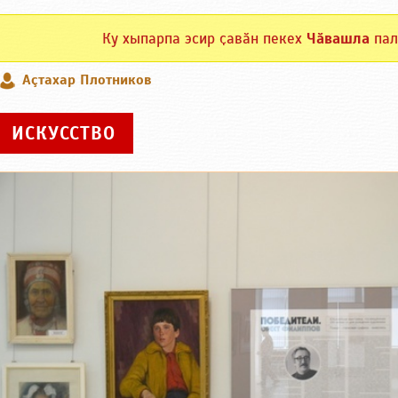
Ку хыпарпа эсир ҫавӑн пекех
Чӑвашла
пал
Аçтахар Плотников
ИСКУССТВО