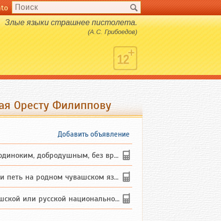
nto
Злые языки страшнее пистолета.
(А.С. Грибоедов)
ная Оресту Филиппову
Добавить объявление
ким, добродушным, без вредных ...
петь на родном чувашском языке
 или русской национальности дл...