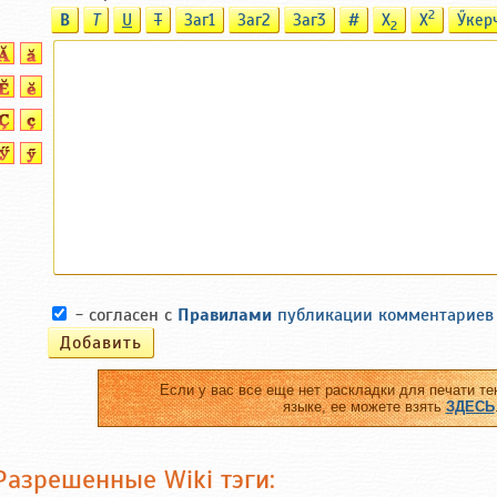
2
B
T
U
T
Заг1
Заг2
Заг3
#
X
X
Ӳкер
2
- согласен с
Правилами
публикации комментариев
Если у вас все еще нет раскладки для печати те
языке, ее можете взять
ЗДЕСЬ
Разрешенные Wiki тэги: