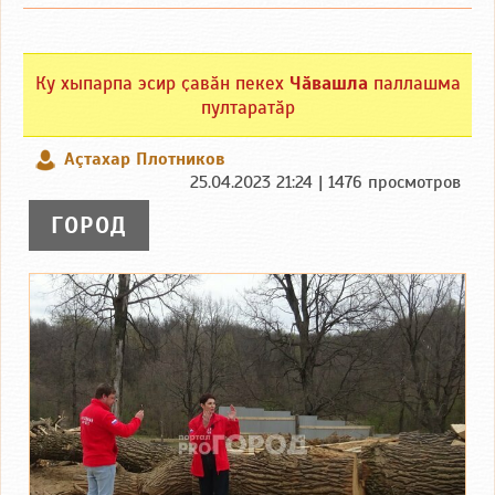
Ку хыпарпа эсир ҫавӑн пекех
Чӑвашла
паллашма
пултаратӑр
Аçтахар Плотников
25.04.2023 21:24 | 1476 просмотров
ГОРОД