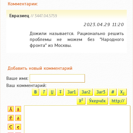
Комментарии:
Евразиец
// 3447.04.5759
2023.04.29 11:20
Дожили называется. Рационально решить
проблемы не можем без "Народного
фронта" из Москвы.
Добавить новый комментарий
Ваше имя:
Ваш комментарий:
B
T
U
T
Заг1
Заг2
Заг3
#
X
2
2
X
Ӳкерчĕк
http://