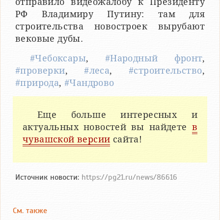
отправило видеожалобу к Президенту
РФ Владимиру Путину: там для
строительства новостроек вырубают
вековые дубы.
#Чебоксары
,
#Народный фронт
,
#проверки
,
#леса
,
#строительство
,
#природа
,
#Чандрово
Еще больше интересных и
актуальных новостей вы найдете
в
чувашской версии
сайта!
Источник новости:
https://pg21.ru/news/86616
См. также