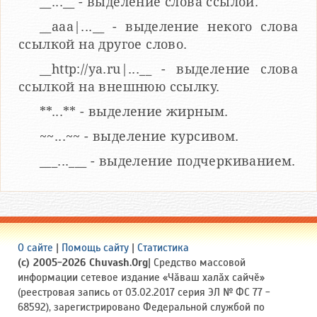
__...__ - выделение слова ссылой.
__aaa|...__ - выделение некого слова
ссылкой на другое слово.
__http://ya.ru|...__ - выделение слова
ссылкой на внешнюю ссылку.
**...** - выделение жирным.
~~...~~ - выделение курсивом.
___...___ - выделение подчеркиванием.
О сайте
|
Помощь сайту
|
Статистика
(c) 2005-2026 Chuvash.Org
| Средство массовой
информации сетевое издание «Чӑваш халӑх сайчӗ»
(реестровая запись от 03.02.2017 серия ЭЛ № ФС 77 -
68592), зарегистрировано Федеральной службой по