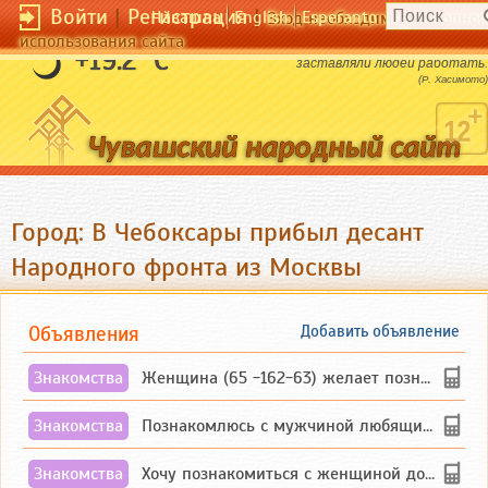
Войти
|
Регистрация
|
Чӑвашла
English
Esperanto
Вход необходим для полног
использования сайта
Надо, чтобы условия, а не управляющие
+19.2 °C
заставляли людей работать.
(Р. Хасимото)
Город: В Чебоксары прибыл десант
Народного фронта из Москвы
Объявления
Добавить объявление
Знакомства
Женщина (65 -162-63) желает познакомиться с одиноким, добродушным, без вредных ...
Знакомства
Познакомлюсь с мужчиной любящим танцевать и петь на родном чувашском языке
Знакомства
Хочу познакомиться с женщиной до 55 лет чувашской или русской национальности дл...