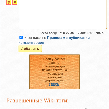
Всего введено:
0
симв. Лимит:
1200
симв.
- согласен с
Правилами
публикации
комментариев
Если у вас все
еще нет
раскладки для
печати текста на
чувашском
языке, ее
можете взять
ЗДЕСЬ
.
Разрешенные Wiki тэги: