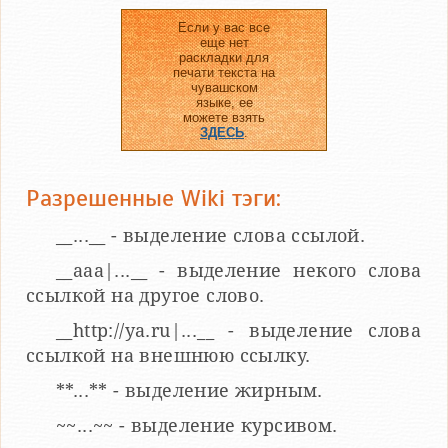
Если у вас все
еще нет
раскладки для
печати текста на
чувашском
языке, ее
можете взять
ЗДЕСЬ
.
Разрешенные Wiki тэги:
__...__ - выделение слова ссылой.
__aaa|...__ - выделение некого слова
ссылкой на другое слово.
__http://ya.ru|...__ - выделение слова
ссылкой на внешнюю ссылку.
**...** - выделение жирным.
~~...~~ - выделение курсивом.