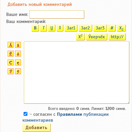
Добавить новый комментарий
Ваше имя:
Ваш комментарий:
B
T
U
T
Заг1
Заг2
Заг3
#
X
2
2
X
Ӳкерчĕк
http://
Всего введено:
0
симв. Лимит:
1200
симв.
- согласен с
Правилами
публикации
комментариев