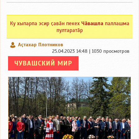
Ку хыпарпа эсир ҫавӑн пекех
Чӑвашла
паллашма
пултаратӑр
Аçтахар Плотников
25.04.2023 14:48 | 1030 просмотров
ЧУВАШСКИЙ МИР