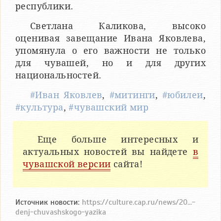
республики.
Светлана Каликова, высоко
оценивая завещание Ивана Яковлева,
упомянула о его важности не только
для чувашей, но и для других
национальностей.
#Иван Яковлев
,
#митинги
,
#юбилеи
,
#культура
,
#чувашский мир
Еще больше интересных и
актуальных новостей вы найдете
в
чувашской версии
сайта!
Источник новости:
https://culture.cap.ru/news/20...-
denj-chuvashskogo-yazika