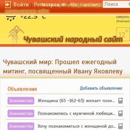
Войти
|
Регистрация
|
Чӑвашла
English
Esperanto
Вход необходим для полног
использования сайта
Всего ошибочнее мерить жизнь мерою
+22.9 °C
смерти.
(Вовенарг)
Чувашский мир: Прошел ежегодный
митинг, посвященный Ивану Яковлеву
Объявления
Добавить объявление
Знакомства
Женщина (65 -162-63) желает познакомиться с одиноким, добродушным, без вредных ...
Знакомства
Познакомлюсь с мужчиной любящим танцевать и петь на родном чувашском языке
Знакомства
Хочу познакомиться с женщиной до 55 лет чувашской или русской национальности дл...