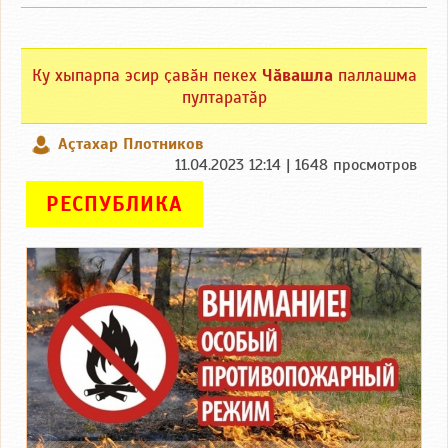
Ку хыпарпа эсир ҫавӑн пекех
Чӑвашла
паллашма
пултаратӑр
Аçтахар Плотников
11.04.2023 12:14 | 1648 просмотров
РЕСПУБЛИКА