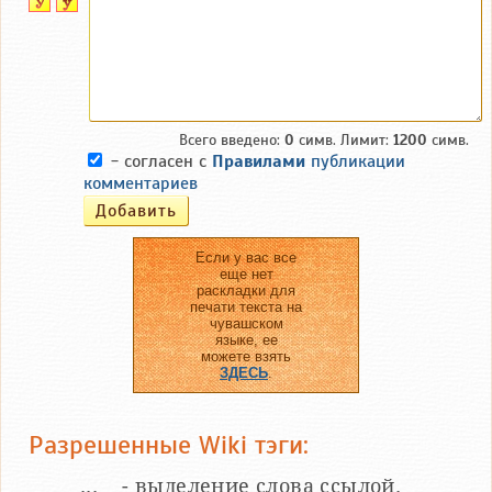
Всего введено:
0
симв. Лимит:
1200
симв.
- согласен с
Правилами
публикации
комментариев
Если у вас все
еще нет
раскладки для
печати текста на
чувашском
языке, ее
можете взять
ЗДЕСЬ
.
Разрешенные Wiki тэги:
__...__ - выделение слова ссылой.