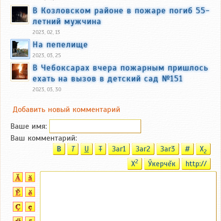
В Козловском районе в пожаре погиб 55-
летний мужчина
2023, 02, 13
На пепелище
2023, 03, 25
В Чебоксарах вчера пожарным пришлось
ехать на вызов в детский сад №151
2023, 03, 30
Добавить новый комментарий
Ваше имя:
Ваш комментарий:
B
T
U
T
Заг1
Заг2
Заг3
#
X
2
2
X
Ӳкерчĕк
http://