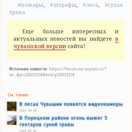
#пожары
,
#штрафы
,
#леса
,
#сухая
трава
Еще больше интересных и
актуальных новостей вы найдете
в
чувашской версии
сайта!
Источник новости:
https://forum.na-svyazi.ru/?
sh...&p=20013174#entry20013174
См. также
В лесах Чувашии появятся видеокамеры
2022, 04, 06
В Порецком районе огонь выжег 5
гектаров сухой травы
2022, 05, 02