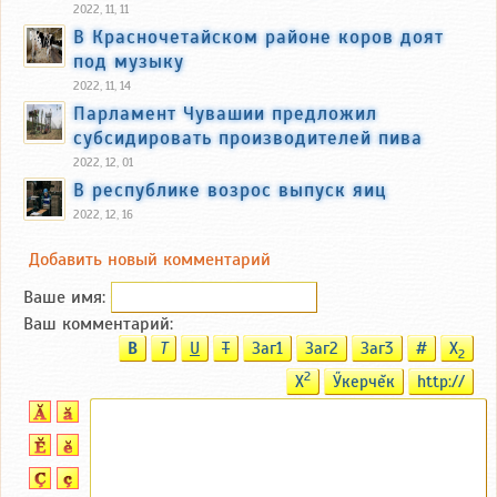
2022, 11, 11
В Красночетайском районе коров доят
под музыку
2022, 11, 14
Парламент Чувашии предложил
субсидировать производителей пива
2022, 12, 01
В республике возрос выпуск яиц
2022, 12, 16
Добавить новый комментарий
Ваше имя:
Ваш комментарий:
B
T
U
T
Заг1
Заг2
Заг3
#
X
2
2
X
Ӳкерчĕк
http://