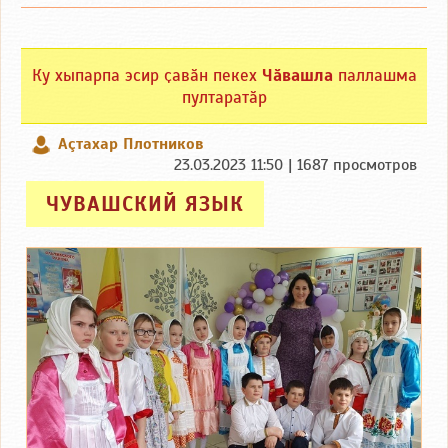
Ку хыпарпа эсир ҫавӑн пекех
Чӑвашла
паллашма
пултаратӑр
Аçтахар Плотников
23.03.2023 11:50 | 1687 просмотров
ЧУВАШСКИЙ ЯЗЫК