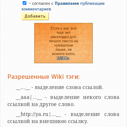
- согласен с
Правилами
публикации
комментариев
Если у вас все
еще нет
раскладки для
печати текста на
чувашском
языке, ее
можете взять
ЗДЕСЬ
.
Разрешенные Wiki тэги:
__...__ - выделение слова ссылой.
__aaa|...__ - выделение некого слова
ссылкой на другое слово.
__http://ya.ru|...__ - выделение слова
ссылкой на внешнюю ссылку.