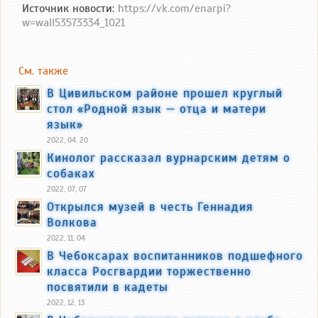
Источник новости:
https://vk.com/enarpi?
w=wall53573334_1021
См. также
В Цивильском районе прошел круглый
стол «Родной язык — отца и матери
язык»
2022, 04, 20
Кинолог рассказал вурнарским детям о
собаках
2022, 07, 07
Открылся музей в честь Геннадия
Волкова
2022, 11, 04
В Чебоксарах воспитанников подшефного
класса Росгвардии торжественно
посвятили в кадеты
2022, 12, 13