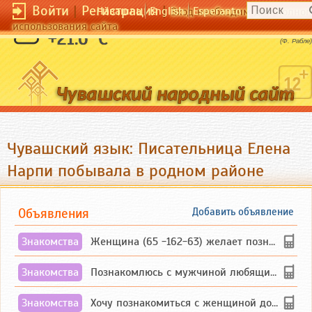
Войти
|
Регистрация
|
Чӑвашла
English
Esperanto
Вход необходим для полног
использования сайта
Cмех - сущность человека.
+21.6 °C
(Ф. Рабле)
Чувашский язык: Писательница Елена
Нарпи побывала в родном районе
Объявления
Добавить объявление
Знакомства
Женщина (65 -162-63) желает познакомиться с одиноким, добродушным, без вредных ...
Знакомства
Познакомлюсь с мужчиной любящим танцевать и петь на родном чувашском языке
Знакомства
Хочу познакомиться с женщиной до 55 лет чувашской или русской национальности дл...