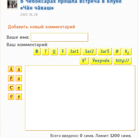
В Чебоксарах прошла встреча в клубе
«Чӑн чӑваш»
2023, 01, 28
Добавить новый комментарий
Ваше имя:
Ваш комментарий:
B
T
U
T
Заг1
Заг2
Заг3
#
X
2
2
X
Ӳкерчĕк
http://
Всего введено:
0
симв. Лимит:
1200
симв.