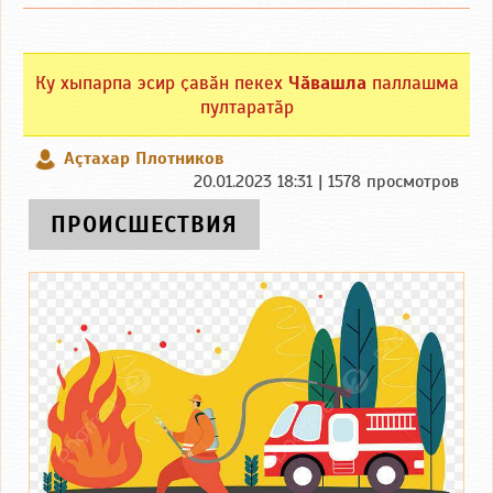
Ку хыпарпа эсир ҫавӑн пекех
Чӑвашла
паллашма
пултаратӑр
Аçтахар Плотников
20.01.2023 18:31 | 1578 просмотров
ПРОИСШЕСТВИЯ