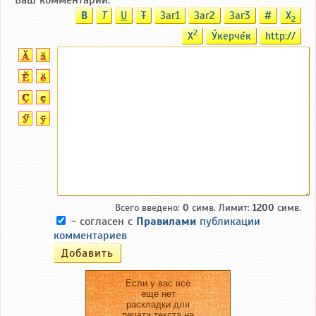
B
T
U
T
Заг1
Заг2
Заг3
#
X
2
2
X
Ӳкерчĕк
http://
Всего введено:
0
симв. Лимит:
1200
симв.
- согласен с
Правилами
публикации
комментариев
Если у вас все
еще нет
раскладки для
печати текста на