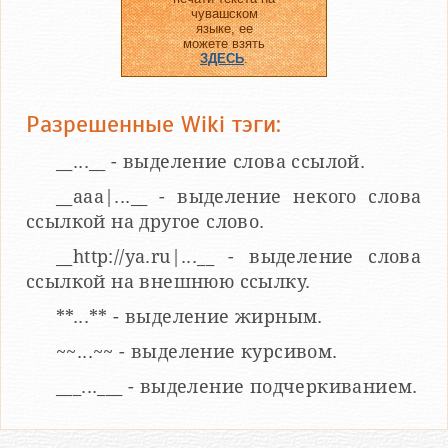
чувашском
языке, ее
можете взять
ЗДЕСЬ
.
Разрешенные Wiki тэги:
__...__ - выделение слова ссылой.
__aaa|...__ - выделение некого слова
ссылкой на другое слово.
__http://ya.ru|...__ - выделение слова
ссылкой на внешнюю ссылку.
**...** - выделение жирным.
~~...~~ - выделение курсивом.
___...___ - выделение подчеркиванием.