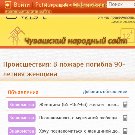
Войти
|
Регистрация
|
Чӑвашла
English
Esperanto
Вход необходим для полног
использования сайта
Бог - это то бесконечное, что требует
+21.9 °C
от нас праведности.
(Мэтью Арнольд)
Происшествия: В пожаре погибла 90-
летняя женщина
Объявления
Добавить объявление
Знакомства
Женщина (65 -162-63) желает познакомиться с одиноким, добродушным, без вредных ...
Знакомства
Познакомлюсь с мужчиной любящим танцевать и петь на родном чувашском языке
Знакомства
Хочу познакомиться с женщиной до 55 лет чувашской или русской национальности дл...