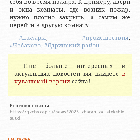
себя во время пожара. К примеру, двери
и окна комнаты, где возник пожар,
нужно плотно закрыть, а самим же
перейти в другую комнату.
#пожары
,
#происшествия
,
#Чебаково
,
#Ядринский район
Еще больше интересных и
актуальных новостей вы найдете
в
чувашской версии
сайта!
Источник новости:
https://gkchs.cap.ru/news/2023...zharah-za-istekshie-
sutki
См. также