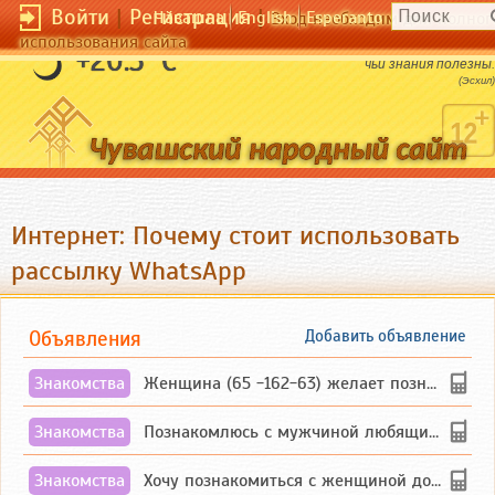
Войти
|
Регистрация
|
Чӑвашла
English
Esperanto
Вход необходим для полног
использования сайта
Мудр не тот, кто знает много, а тот,
+20.3 °C
чьи знания полезны.
(Эсхил)
Интернет: Почему стоит использовать
рассылку WhatsApp
Объявления
Добавить объявление
Знакомства
Женщина (65 -162-63) желает познакомиться с одиноким, добродушным, без вредных ...
Знакомства
Познакомлюсь с мужчиной любящим танцевать и петь на родном чувашском языке
Знакомства
Хочу познакомиться с женщиной до 55 лет чувашской или русской национальности дл...