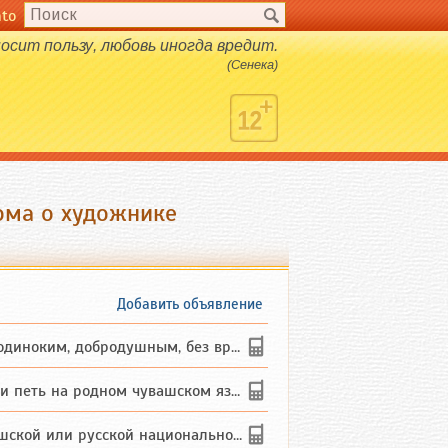
nto
осит пользу, любовь иногда вредит.
(Сенека)
ома о художнике
Добавить объявление
ким, добродушным, без вредных ...
петь на родном чувашском языке
 или русской национальности дл...