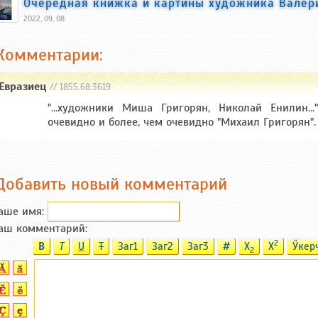
Очередная книжка и картины художника Валер
2022, 09, 08
Комментарии:
Евразиец
// 1855.68.3619
"...художники Миша Григорян, Николай Енилин..."
очевидно и более, чем очевидно "Михаил Григорян".
Добавить новый комментарий
аше имя:
аш комментарий:
2
B
T
U
T
Заг1
Заг2
Заг3
#
X
X
Ӳкер
2