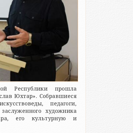
кой Республики прошла
слав Юхтар». Собравшиеся
кусствоведы, педагоги,
 заслуженного художника
ара, его культурную и