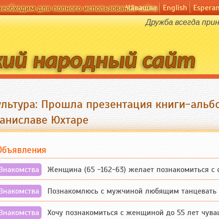
Чӑвашла
English
Espera
необходим для полного использования сайта
Дружба всегда прин
ультура: Прошла презентация книги-альб
таниславе Юхтаре
Объявления
Знакомства
Женщина (65 -162-63) желает познакомиться с одино
Знакомства
Познакомлюсь с мужчиной любящим танцевать и 
Знакомства
Хочу познакомиться с женщиной до 55 лет чувашской