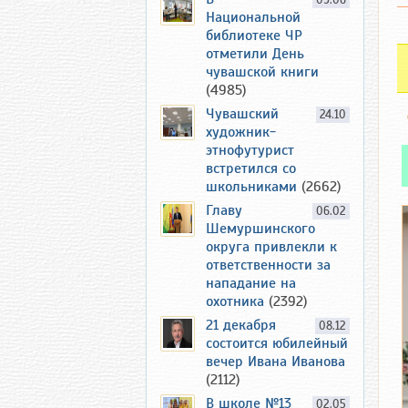
09.06
Национальной
библиотеке ЧР
отметили День
чувашской книги
(4985)
Чувашский
24.10
художник-
этнофутурист
встретился со
школьниками
(2662)
Главу
06.02
Шемуршинского
округа привлекли к
ответственности за
нападание на
охотника
(2392)
21 декабря
08.12
состоится юбилейный
вечер Ивана Иванова
(2112)
В школе №13
02.05