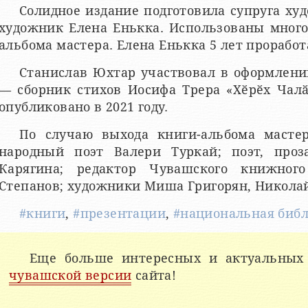
Солидное издание подготовила супруга худ
художник Елена Енькка. Использованы много
альбома мастера. Елена Енькка 5 лет проработ
Станислав Юхтар участвовал в оформлении
— сборник стихов Иосифа Трера «Хӗрӗх Чалӑ
опубликовано в 2021 году.
По случаю выхода книги-альбома масте
народный поэт Валери Туркай; поэт, про
Карягина; редактор Чувашского книжного
Степанов; художники Миша Григорян, Николай
#книги
,
#презентации
,
#национальная биб
Еще больше интересных и актуальных
чувашской версии
сайта!