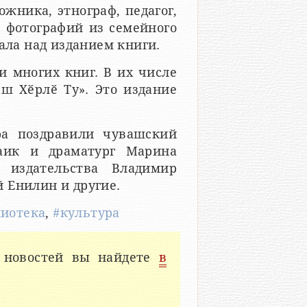
ожника, этнограф, педагог,
 фотографий из семейного
ала над изданием книги.
 многих книг. В их числе
ш Хӗрлӗ Ту». Это издание
ра поздравили чувашский
заик и драматург Марина
 издательства Владимир
 Енилин и другие.
лиотека
,
#культура
 новостей вы найдете
в