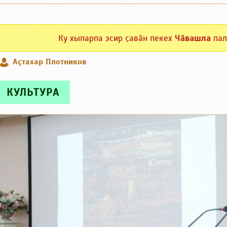
Ку хыпарпа эсир ҫавӑн пекех
Чӑвашла
пал
Аçтахар Плотников
КУЛЬТУРА