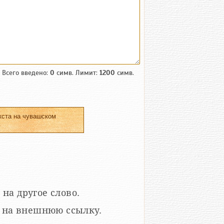
Всего введено:
0
симв. Лимит:
1200
симв.
кста на чувашском
.
 на другое слово.
кой на внешнюю ссылку.