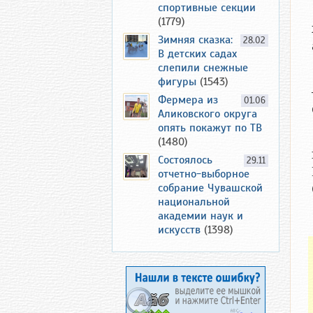
спортивные секции
(1779)
Зимняя сказка:
28.02
В детских садах
слепили снежные
фигуры
(1543)
Фермера из
01.06
Аликовского округа
опять покажут по ТВ
(1480)
Состоялось
29.11
отчетно-выборное
собрание Чувашской
национальной
академии наук и
искусств
(1398)