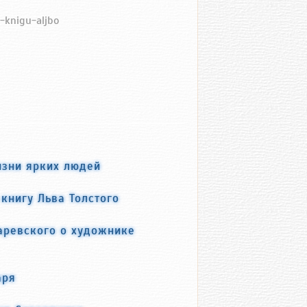
i-knigu-aljbo
изни ярких людей
книгу Льва Толстого
аревского о художнике
аря