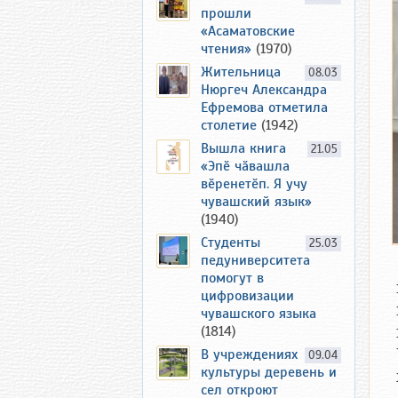
прошли
«Асаматовские
чтения»
(1970)
Жительница
08.03
Нюргеч Александра
Ефремова отметила
столетие
(1942)
Вышла книга
21.05
«Эпӗ чӑвашла
вӗренетӗп. Я учу
чувашский язык»
(1940)
Студенты
25.03
педуниверситета
помогут в
цифровизации
чувашского языка
(1814)
В учреждениях
09.04
культуры деревень и
сел откроют