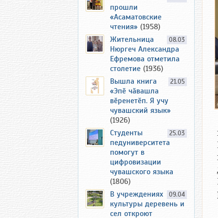
прошли
«Асаматовские
чтения»
(1958)
Жительница
08.03
Нюргеч Александра
Ефремова отметила
столетие
(1936)
Вышла книга
21.05
«Эпӗ чӑвашла
вӗренетӗп. Я учу
чувашский язык»
(1926)
Студенты
25.03
педуниверситета
помогут в
цифровизации
чувашского языка
(1806)
В учреждениях
09.04
культуры деревень и
сел откроют