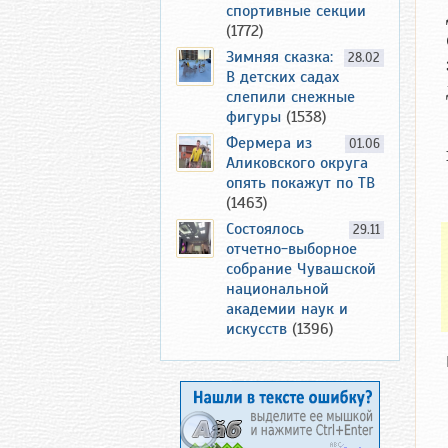
спортивные секции
(1772)
Зимняя сказка:
28.02
В детских садах
слепили снежные
фигуры
(1538)
Фермера из
01.06
Аликовского округа
опять покажут по ТВ
(1463)
Состоялось
29.11
отчетно-выборное
собрание Чувашской
национальной
академии наук и
искусств
(1396)