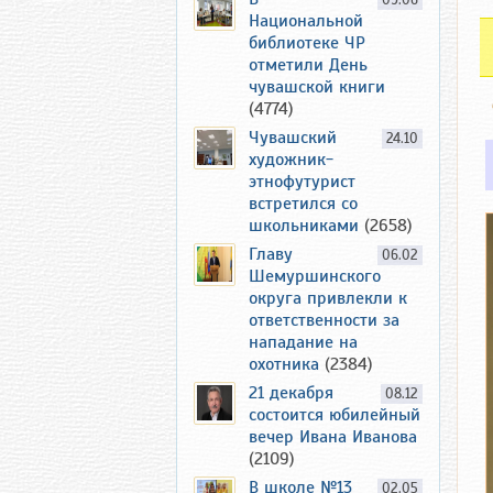
09.06
Национальной
библиотеке ЧР
отметили День
чувашской книги
(4774)
Чувашский
24.10
художник-
этнофутурист
встретился со
школьниками
(2658)
Главу
06.02
Шемуршинского
округа привлекли к
ответственности за
нападание на
охотника
(2384)
21 декабря
08.12
состоится юбилейный
вечер Ивана Иванова
(2109)
В школе №13
02.05