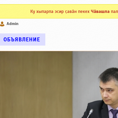
Ку хыпарпа эсир ҫавӑн пекех
Чӑвашла
пал
Admin
ОБЪЯВЛЕНИЕ