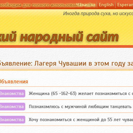
Чӑвашла
English
Espera
необходим для полного использования сайта
Иногда природа суха, но иску
бъявление: Лагеря Чувашии в этом году з
Объявления
Знакомства
Женщина (65 -162-63) желает познакомиться с одино
Знакомства
Познакомлюсь с мужчиной любящим танцевать и 
Знакомства
Хочу познакомиться с женщиной до 55 лет чувашской