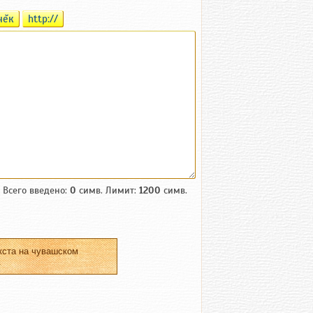
чĕк
http://
Всего введено:
0
симв. Лимит:
1200
симв.
кста на чувашском
.