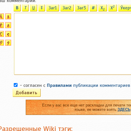
аш комментарий:
2
B
T
U
T
Заг1
Заг2
Заг3
#
X
X
Ӳкер
2
- согласен с
Правилами
публикации комментариев
Если у вас все еще нет раскладки для печати те
языке, ее можете взять
ЗДЕСЬ
Разрешенные Wiki тэги: