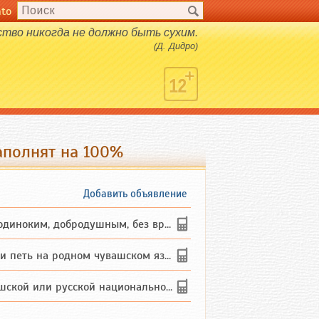
nto
сство никогда не должно быть сухим.
(Д. Дидро)
аполнят на 100%
Добавить объявление
ким, добродушным, без вредных ...
петь на родном чувашском языке
 или русской национальности дл...