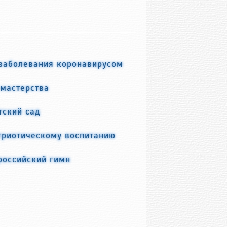
 заболевания коронавирусом
 мастерства
тский сад
триотическому воспитанию
российский гимн