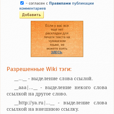
- согласен с
Правилами
публикации
комментариев
Если у вас все
еще нет
раскладки для
печати текста на
чувашском
языке, ее
можете взять
ЗДЕСЬ
.
Разрешенные Wiki тэги:
__...__ - выделение слова ссылой.
__aaa|...__ - выделение некого слова
ссылкой на другое слово.
__http://ya.ru|...__ - выделение слова
ссылкой на внешнюю ссылку.