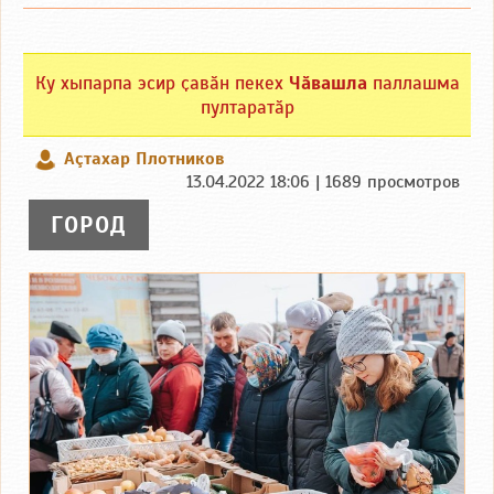
Ку хыпарпа эсир ҫавӑн пекех
Чӑвашла
паллашма
пултаратӑр
Аçтахар Плотников
13.04.2022 18:06 | 1689 просмотров
ГОРОД