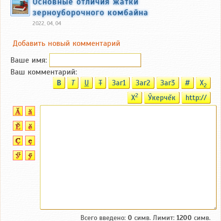
Основные отличия жатки
зерноуборочного комбайна
2022, 04, 04
Добавить новый комментарий
Ваше имя:
Ваш комментарий:
B
T
U
T
Заг1
Заг2
Заг3
#
X
2
2
X
Ӳкерчĕк
http://
Всего введено:
0
симв. Лимит:
1200
симв.