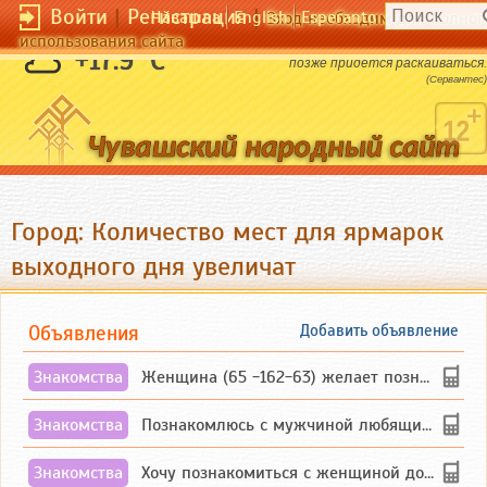
Войти
|
Регистрация
|
Чӑвашла
English
Esperanto
Вход необходим для полног
использования сайта
Никогда не говори вещей, в которых
+17.9 °C
позже придется раскаиваться.
(Сервантес)
Город: Количество мест для ярмарок
выходного дня увеличат
Объявления
Добавить объявление
Знакомства
Женщина (65 -162-63) желает познакомиться с одиноким, добродушным, без вредных ...
Знакомства
Познакомлюсь с мужчиной любящим танцевать и петь на родном чувашском языке
Знакомства
Хочу познакомиться с женщиной до 55 лет чувашской или русской национальности дл...