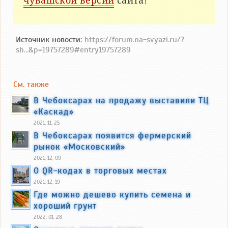
чувашской версии
сайта!
Источник новости:
https://forum.na-svyazi.ru/?
sh...&p=19757289#entry19757289
См. также
В Чебоксарах на продажу выставили ТЦ
«Каскад»
2021, 11, 25
В Чебоксарах появится фермерский
рынок «Московский»
2021, 12, 09
О QR-кодах в торговых местах
2021, 12, 19
Где можно дешево купить семена и
хороший грунт
2022, 01, 28