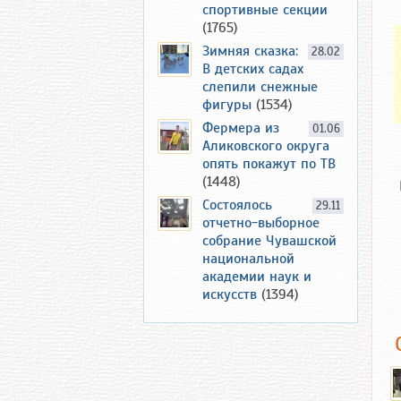
спортивные секции
(1765)
Зимняя сказка:
28.02
В детских садах
слепили снежные
фигуры
(1534)
Фермера из
01.06
Аликовского округа
опять покажут по ТВ
(1448)
Состоялось
29.11
отчетно-выборное
собрание Чувашской
национальной
академии наук и
искусств
(1394)