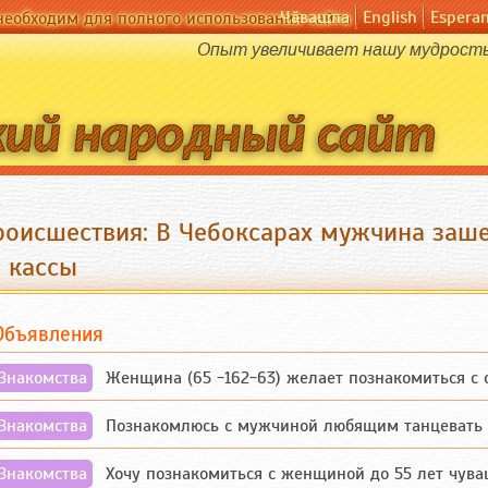
Чӑвашла
English
Espera
необходим для полного использования сайта
Опыт увеличивает нашу мудрость
роисшествия: В Чебоксарах мужчина заше
з кассы
Объявления
Знакомства
Женщина (65 -162-63) желает познакомиться с одино
Знакомства
Познакомлюсь с мужчиной любящим танцевать и 
Знакомства
Хочу познакомиться с женщиной до 55 лет чувашской