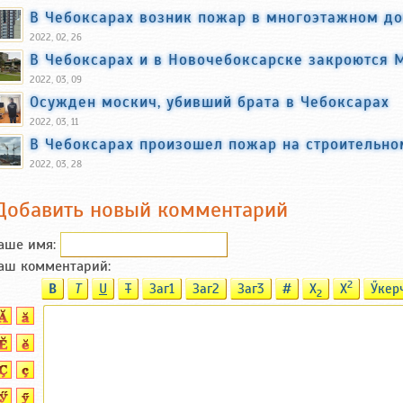
В Чебоксарах возник пожар в многоэтажном д
2022, 02, 26
В Чебоксарах и в Новочебоксарске закроются
2022, 03, 09
Осужден москич, убивший брата в Чебоксарах
2022, 03, 11
В Чебоксарах произошел пожар на строительно
2022, 03, 28
Добавить новый комментарий
аше имя:
аш комментарий:
2
B
T
U
T
Заг1
Заг2
Заг3
#
X
X
Ӳкер
2