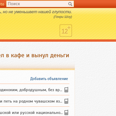
nto
, но не уменьшает нашей глупости.
(Генри Шоу)
л в кафе и вынул деньги
Добавить объявление
ким, добродушным, без вредных ...
петь на родном чувашском языке
 или русской национальности дл...