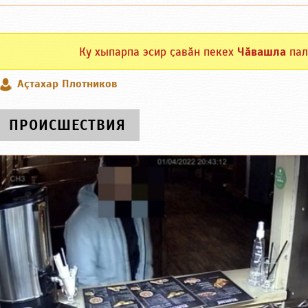
Ку хыпарпа эсир ҫавӑн пекех
Чӑвашла
пал
Аçтахар Плотников
ПРОИСШЕСТВИЯ