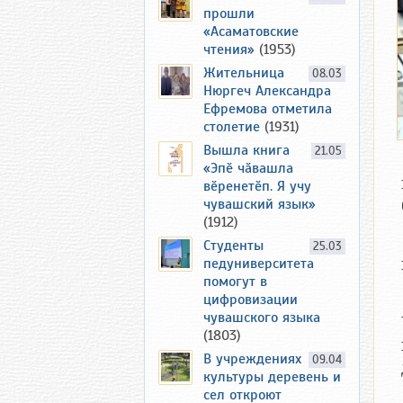
прошли
«Асаматовские
чтения»
(1953)
Жительница
08.03
Нюргеч Александра
Ефремова отметила
столетие
(1931)
Вышла книга
21.05
«Эпӗ чӑвашла
вӗренетӗп. Я учу
чувашский язык»
(1912)
Студенты
25.03
педуниверситета
помогут в
цифровизации
чувашского языка
(1803)
В учреждениях
09.04
культуры деревень и
сел откроют