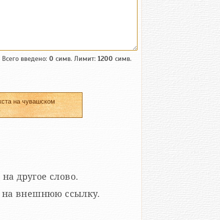
Всего введено:
0
симв. Лимит:
1200
симв.
кста на чувашском
.
 на другое слово.
кой на внешнюю ссылку.