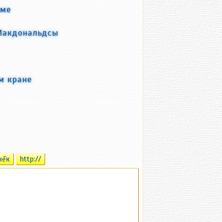
оме
 Макдональдсы
м кране
чĕк
http://