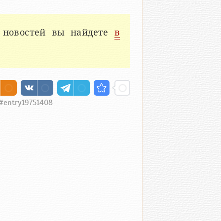
е
 новостей вы найдете
в
8#entry19751408