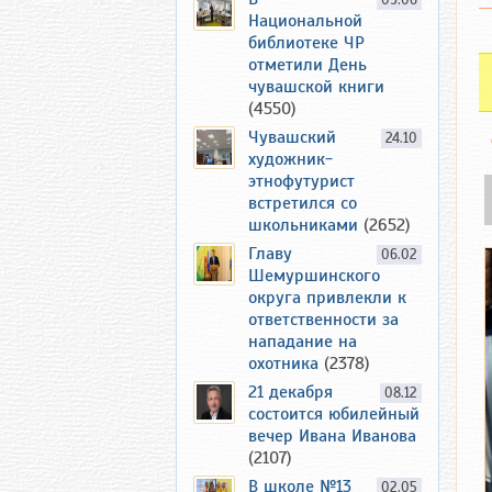
09.06
Национальной
библиотеке ЧР
отметили День
чувашской книги
(4550)
Чувашский
24.10
художник-
этнофутурист
встретился со
школьниками
(2652)
Главу
06.02
Шемуршинского
округа привлекли к
ответственности за
нападание на
охотника
(2378)
21 декабря
08.12
состоится юбилейный
вечер Ивана Иванова
(2107)
В школе №13
02.05