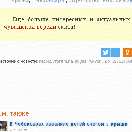
#кража
,
#Чебоксары
,
#происшествия
,
#каф
Еще больше интересных и актуальных
чувашской версии
сайта!
Источник новости:
https://forum.na-svyazi.ru/?sh...&p=1975140
См. также
В Чебоксарах завалило детей снегом с крыши
2022, 02, 20