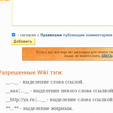
- согласен с
Правилами
публикации комментариев
Если у вас все еще нет раскладки для печати те
языке, ее можете взять
ЗДЕСЬ
Разрешенные Wiki тэги:
__...__ - выделение слова ссылой.
__aaa|...__ - выделение некого слова ссылкой
__http://ya.ru|...__ - выделение слова ссыл
**...** - выделение жирным.