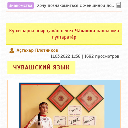
Знакомства
Хочу познакомиться с женщиной до 55 лет чувашской или русской национальности дл...
Ку хыпарпа эсир ҫавӑн пекех
Чӑвашла
паллашма
пултаратӑр
Аçтахар Плотников
11.03.2022 11:58 | 1692 просмотров
ЧУВАШСКИЙ ЯЗЫК