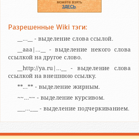
можете взять
ЗДЕСЬ
.
Разрешенные Wiki тэги:
__...__ - выделение слова ссылой.
__aaa|...__ - выделение некого слова
ссылкой на другое слово.
__http://ya.ru|...__ - выделение слова
ссылкой на внешнюю ссылку.
**...** - выделение жирным.
~~...~~ - выделение курсивом.
___...___ - выделение подчеркиванием.