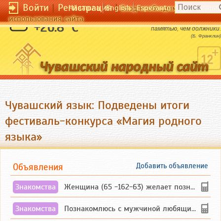
Войти
|
Регистрация
|
Чӑвашла
English
Esperanto
Вход необходим для полног
использования сайта
Кредиторы отличаются лучшей
+26.8 °C
памятью, чем должники.
(Б. Франклин)
Чувашский язык: Подведены итоги
фестиваль-конкурса «Магия родного
языка»
Объявления
Добавить объявление
Знакомства
Женщина (65 -162-63) желает познакомиться с одиноким, добродушным, без вредных ...
Знакомства
Познакомлюсь с мужчиной любящим танцевать и петь на родном чувашском языке