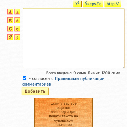
2
X
Ӳкерчĕк
http://
Всего введено:
0
симв. Лимит:
1200
симв.
- согласен с
Правилами
публикации
комментариев
Если у вас все
еще нет
раскладки для
печати текста на
чувашском
языке, ее