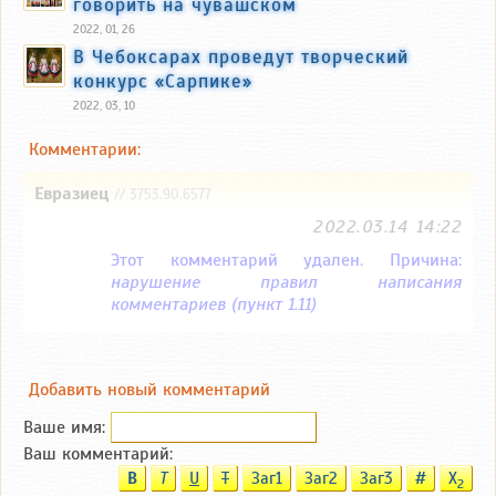
говорить на чувашском
2022, 01, 26
В Чебоксарах проведут творческий
конкурс «Сарпике»
2022, 03, 10
Комментарии:
Евразиец
// 3753.90.6577
2022.03.14 14:22
Этот комментарий удален. Причина:
нарушение правил написания
комментариев (пункт 1.11)
Добавить новый комментарий
Ваше имя:
Ваш комментарий:
B
T
U
T
Заг1
Заг2
Заг3
#
X
2