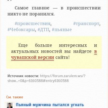
Самое главное — в происшествии
никто не поранился.
#происшествия
,
#транспорт
,
#Чебоксары
,
#ДТП
,
#пьяные
Еще больше интересных и
актуальных новостей вы найдете
в
чувашской версии
сайта!
Источник новости:
https://forum.zarulem.ws/?
show...=0&p=6160388#entry6160388
См. также
Пьяный мужчина пытался угнать