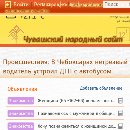
Войти
|
Регистрация
|
Чӑвашла
English
Esperanto
Вход необходим для полног
использования сайта
Водка белая, а красит нос и чернит
+27.1 °C
репутацию.
(А. Чехов)
Происшествия: В Чебоксарах нетрезвый
водитель устроил ДТП с автобусом
Объявления
Добавить объявление
Знакомства
Женщина (65 -162-63) желает познакомиться с одиноким, добродушным, без вредных ...
Знакомства
Познакомлюсь с мужчиной любящим танцевать и петь на родном чувашском языке
Знакомства
Хочу познакомиться с женщиной до 55 лет чувашской или русской национальности дл...