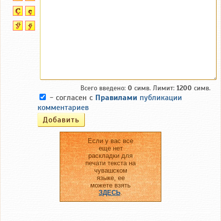
Всего введено:
0
симв. Лимит:
1200
симв.
- согласен с
Правилами
публикации
комментариев
Если у вас все
еще нет
раскладки для
печати текста на
чувашском
языке, ее
можете взять
ЗДЕСЬ
.