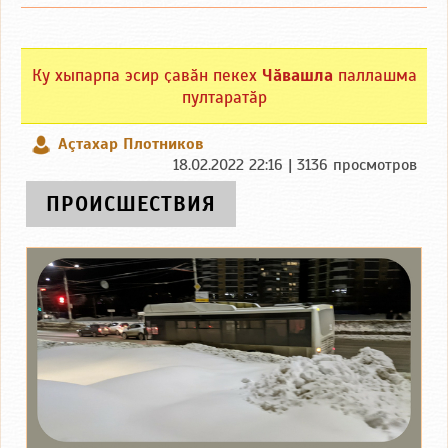
Ку хыпарпа эсир ҫавӑн пекех
Чӑвашла
паллашма
пултаратӑр
Аçтахар Плотников
18.02.2022 22:16 | 3136 просмотров
ПРОИСШЕСТВИЯ