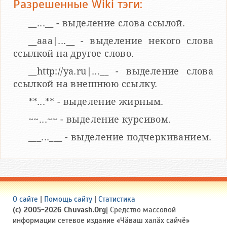
Разрешенные Wiki тэги:
__...__ - выделение слова ссылой.
__aaa|...__ - выделение некого слова
ссылкой на другое слово.
__http://ya.ru|...__ - выделение слова
ссылкой на внешнюю ссылку.
**...** - выделение жирным.
~~...~~ - выделение курсивом.
___...___ - выделение подчеркиванием.
О сайте
|
Помощь сайту
|
Статистика
(c) 2005-2026 Chuvash.Org
| Средство массовой
информации сетевое издание «Чӑваш халӑх сайчӗ»