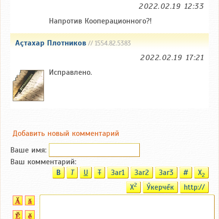
2022.02.19 12:33
Напротив Кооперационного?!
Аçтахар Плотников
// 1554.82.5383
2022.02.19 17:21
Исправлено.
Добавить новый комментарий
Ваше имя:
Ваш комментарий:
B
T
U
T
Заг1
Заг2
Заг3
#
X
2
2
X
Ӳкерчĕк
http://