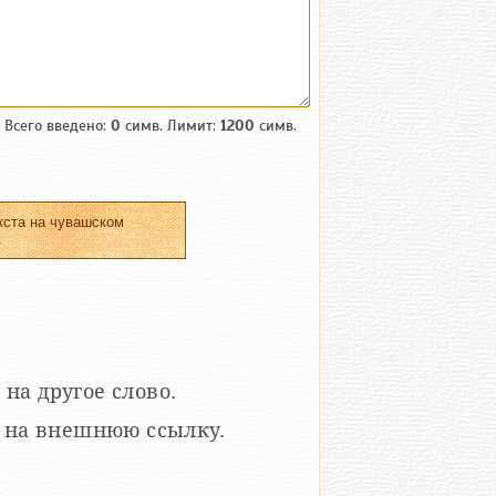
Всего введено:
0
симв. Лимит:
1200
симв.
кста на чувашском
.
 на другое слово.
кой на внешнюю ссылку.