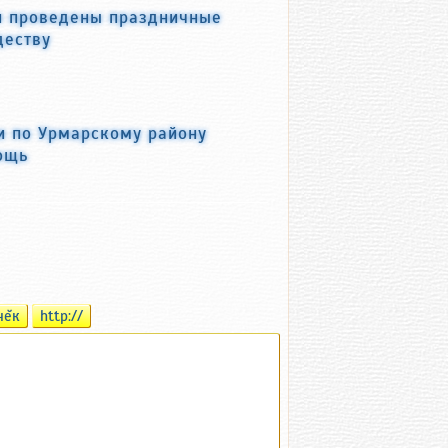
и проведены праздничные
деству
и по Урмарскому району
ощь
чĕк
http://