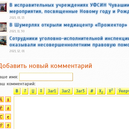
В исправительных учреждениях УФСИН Чуваши
мероприятия, посвященные Новому году и Рож
2021, 01, 13
В Шумерлях открыли медиацентр «Прожектор»
2021, 11, 30
Сотрудники уголовно-исполнительной инспекци
оказывали несовершеннолетним правовую пом
2021, 12, 01
Добавить новый комментарий
аше имя:
аш комментарий:
2
B
T
U
T
Заг1
Заг2
Заг3
#
X
X
Ӳкер
2