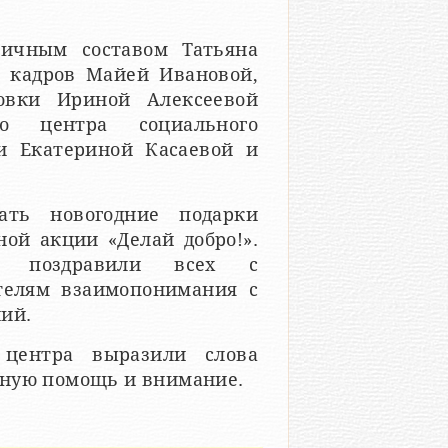
личным составом Татьяна
а кадров Майей Ивановой,
овки Ириной Алексеевой
го центра социального
и Екатериной Касаевой и
ать новогодние подарки
ной акции «Делай добро!».
ва поздравили всех с
телям взаимопонимания с
ний.
 центра выразили слова
нную помощь и внимание.