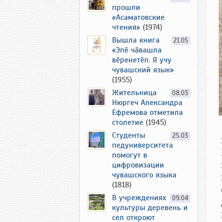
прошли
«Асаматовские
чтения»
(1974)
Вышла книга
21.05
«Эпӗ чӑвашла
вӗренетӗп. Я учу
чувашский язык»
(1955)
Жительница
08.03
Нюргеч Александра
Ефремова отметила
столетие
(1945)
Студенты
25.03
педуниверситета
помогут в
цифровизации
чувашского языка
(1818)
В учреждениях
09.04
культуры деревень и
сел откроют