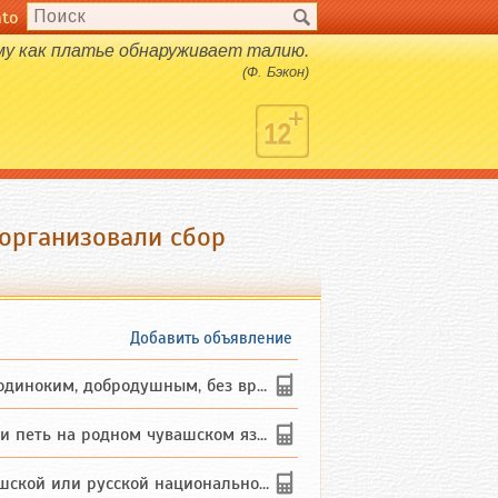
nto
у как платье обнаруживает талию.
(Ф. Бэкон)
организовали сбор
Добавить объявление
ким, добродушным, без вредных ...
петь на родном чувашском языке
 или русской национальности дл...