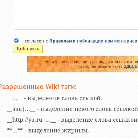
- согласен с
Правилами
публикации комментариев
Если у вас все еще нет раскладки для печати те
языке, ее можете взять
ЗДЕСЬ
Разрешенные Wiki тэги:
__...__ - выделение слова ссылой.
__aaa|...__ - выделение некого слова ссылкой
__http://ya.ru|...__ - выделение слова ссыл
**...** - выделение жирным.