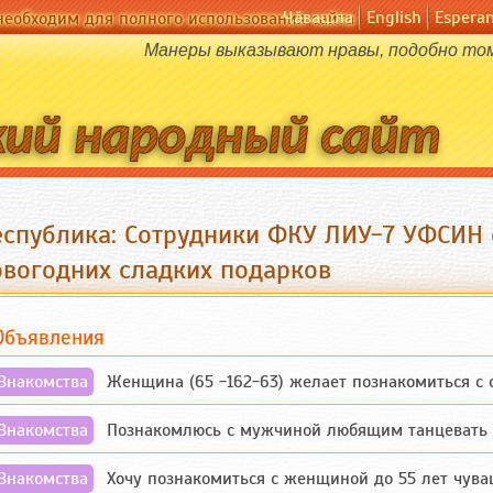
Чӑвашла
English
Espera
необходим для полного использования сайта
Манеры выказывают нравы, подобно том
еспублика: Сотрудники ФКУ ЛИУ-7 УФСИН 
овогодних сладких подарков
Объявления
Знакомства
Женщина (65 -162-63) желает познакомиться с одино
Знакомства
Познакомлюсь с мужчиной любящим танцевать и 
Знакомства
Хочу познакомиться с женщиной до 55 лет чувашской