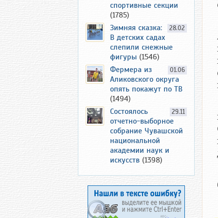
спортивные секции
(1785)
Зимняя сказка:
28.02
В детских садах
слепили снежные
фигуры
(1546)
Фермера из
01.06
Аликовского округа
опять покажут по ТВ
(1494)
Состоялось
29.11
отчетно-выборное
собрание Чувашской
национальной
академии наук и
искусств
(1398)