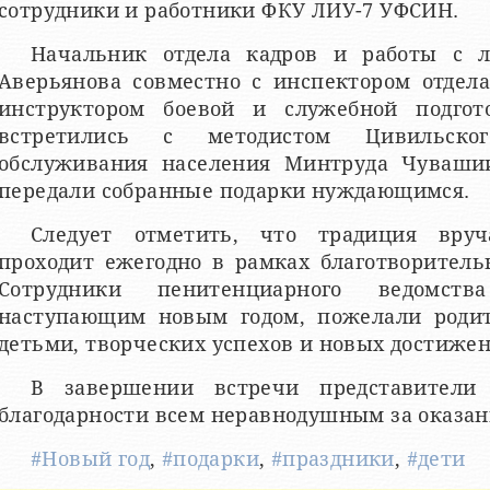
сотрудники и работники ФКУ ЛИУ-7 УФСИН.
Начальник отдела кадров и работы с 
Аверьянова совместно с инспектором отдел
инструктором боевой и служебной подгот
встретились с методистом Цивильско
обслуживания населения Минтруда Чуваши
передали собранные подарки нуждающимся.
Следует отметить, что традиция вруч
проходит ежегодно в рамках благотворитель
Сотрудники пенитенциарного ведомст
наступающим новым годом, пожелали роди
детьми, творческих успехов и новых достиже
В завершении встречи представители
благодарности всем неравнодушным за оказа
#Новый год
,
#подарки
,
#праздники
,
#дети