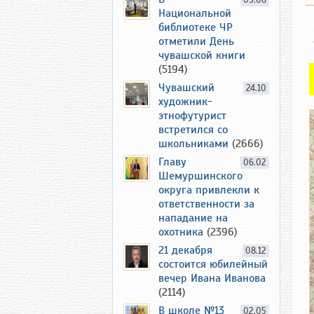
09.06
Национальной
библиотеке ЧР
отметили День
чувашской книги
(5194)
Чувашский
24.10
художник-
этнофутурист
встретился со
школьниками
(2666)
Главу
06.02
Шемуршинского
округа привлекли к
ответственности за
нападание на
охотника
(2396)
21 декабря
08.12
состоится юбилейный
вечер Ивана Иванова
(2114)
В школе №13
02.05