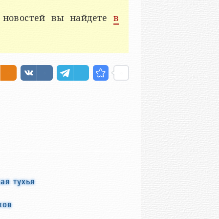
 новостей вы найдете
в
ая тухья
ков