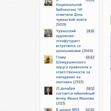
09.06
Национальной
библиотеке ЧР
отметили День
чувашской книги
(5019)
Чувашский
24.10
художник-
этнофутурист
встретился со
школьниками
(2664)
Главу
06.02
Шемуршинского
округа привлекли к
ответственности за
нападание на
охотника
(2393)
21 декабря
08.12
состоится юбилейный
вечер Ивана Иванова
(2113)
В школе №13
02.05