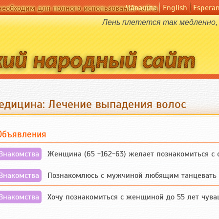
Чӑвашла
English
Espera
необходим для полного использования сайта
Лень плетется так медленно,
едицина: Лечение выпадения волос
Объявления
Знакомства
Женщина (65 -162-63) желает познакомиться с одино
Знакомства
Познакомлюсь с мужчиной любящим танцевать и 
Знакомства
Хочу познакомиться с женщиной до 55 лет чувашской