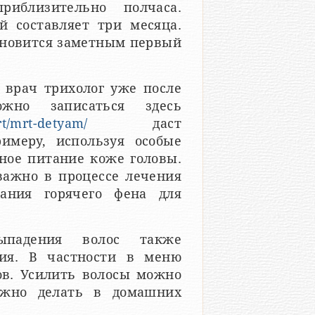
риблизительно полчаса.
й составляет три месяца.
тановится заметным первый
 врач трихолог уже после
жно записаться здесь
rt/mrt-detyam/
даст
имеру, используя особые
ное питание коже головы.
важно в процессе лечения
вания горячего фена для
ыпадения волос также
ния. В частности в меню
ов. Усилить волосы можно
ожно делать в домашних