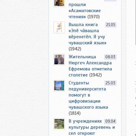
прошли
«Асаматовские
чтения»
(1970)
Вышла книга
21.05
«Эпӗ чӑвашла
вӗренетӗп. Я учу
чувашский язык»
(1942)
Жительница
08.03
Нюргеч Александра
Ефремова отметила
столетие
(1942)
Студенты
25.03
педуниверситета
помогут в
цифровизации
чувашского языка
(1814)
В учреждениях
09.04
культуры деревень и
сел откроют