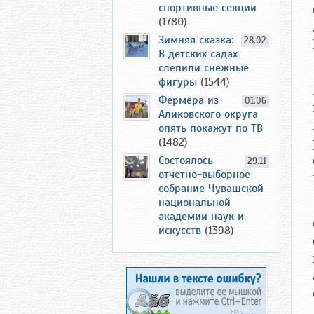
спортивные секции
(1780)
Зимняя сказка:
28.02
В детских садах
слепили снежные
фигуры
(1544)
Фермера из
01.06
Аликовского округа
опять покажут по ТВ
(1482)
Состоялось
29.11
отчетно-выборное
собрание Чувашской
национальной
академии наук и
искусств
(1398)