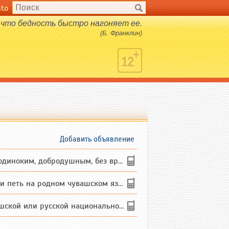
nto
 что бедность быстро нагоняет ее.
(Б. Франклин)
Добавить объявление
ким, добродушным, без вредных ...
петь на родном чувашском языке
 или русской национальности дл...