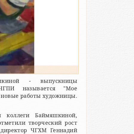
шкиной - выпускницы
а ЧГПИ называется "Мое
ы новые работы художницы.
 коллеги Баймяшкиной,
отметили творческий рост
 директор ЧГХМ Геннадий