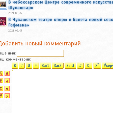
В чебоксарском Центре современного искусств
Шупашкар»
2021, 08, 07
В Чувашском театре оперы и балета новый сезо
Гофмана»
2021, 09, 07
Добавить новый комментарий
аше имя:
аш комментарий:
2
B
T
U
T
Заг1
Заг2
Заг3
#
X
X
Ӳкер
2