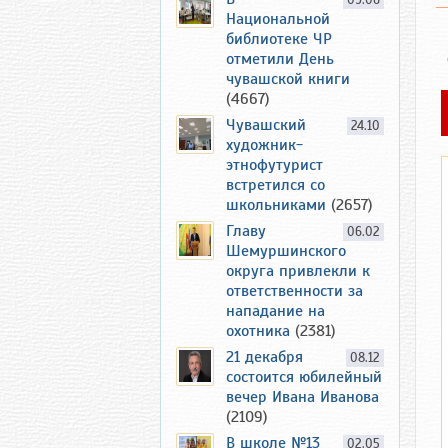
09.06
Национальной
библиотеке ЧР
отметили День
чувашской книги
(4667)
Чувашский
24.10
художник-
этнофутурист
встретился со
школьниками
(2657)
Главу
06.02
Шемуршинского
округа привлекли к
ответственности за
нападание на
охотника
(2381)
21 декабря
08.12
состоится юбилейный
вечер Ивана Иванова
(2109)
В школе №13
02.05