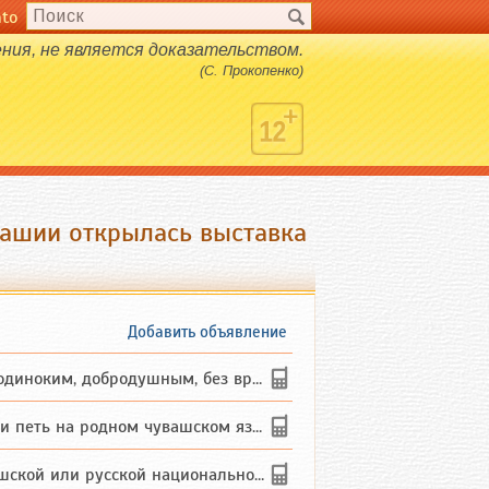
nto
ия, не является доказательством.
(С. Прокопенко)
вашии открылась выставка
Добавить объявление
ким, добродушным, без вредных ...
петь на родном чувашском языке
 или русской национальности дл...