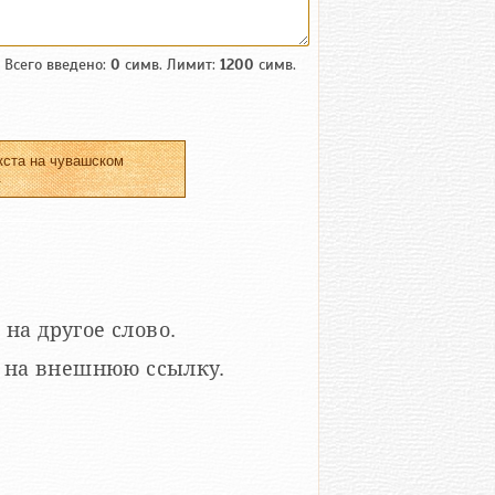
Всего введено:
0
симв. Лимит:
1200
симв.
кста на чувашском
.
 на другое слово.
кой на внешнюю ссылку.