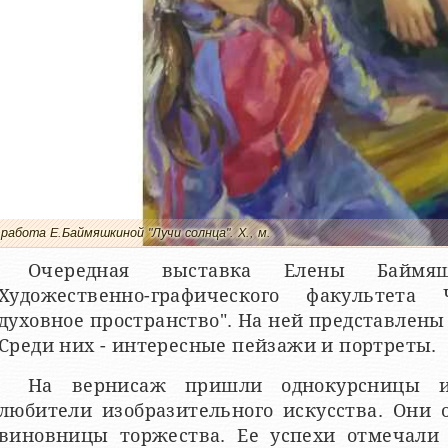
работа Е.Баймяшкиной "Лучи солнца". Х., м.
Очередная выставка Елены Баймя
Художественно-графического факультет
духовное пространство". На ней представлен
Среди них - интересные пейзажи и портреты.
На вернисаж пришли однокурсницы и
любители изобразительного искусства. Они 
виновницы торжества. Ее успехи отмечали