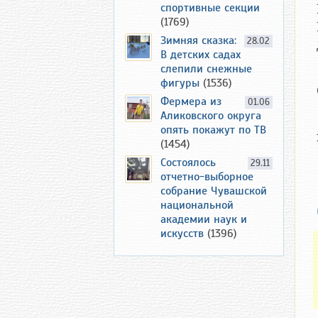
спортивные секции
(1769)
Зимняя сказка:
28.02
В детских садах
слепили снежные
фигуры
(1536)
Фермера из
01.06
Аликовского округа
опять покажут по ТВ
(1454)
Состоялось
29.11
отчетно-выборное
собрание Чувашской
национальной
академии наук и
искусств
(1396)