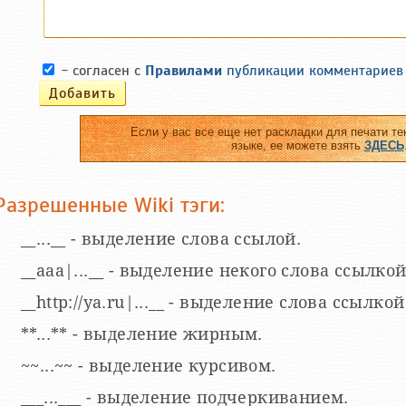
- согласен с
Правилами
публикации комментариев
Если у вас все еще нет раскладки для печати те
языке, ее можете взять
ЗДЕСЬ
Разрешенные Wiki тэги:
__...__ - выделение слова ссылой.
__aaa|...__ - выделение некого слова ссылкой
__http://ya.ru|...__ - выделение слова ссыл
**...** - выделение жирным.
~~...~~ - выделение курсивом.
___...___ - выделение подчеркиванием.