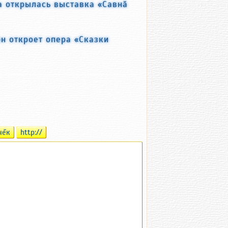
а открылась выставка «Савнӑ
н откроет опера «Сказки
чĕк
http://