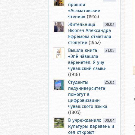
прошли
«Асаматовские
чтения»
(1955)
Жительница
08.03
Нюргеч Александра
Ефремова отметила
столетие
(1932)
Вышла книга
21.05
«Эпӗ чӑвашла
вӗренетӗп. Я учу
чувашский язык»
(1918)
Студенты
25.03
педуниверситета
помогут в
цифровизации
чувашского языка
(1803)
В учреждениях
09.04
культуры деревень и
сел откроют