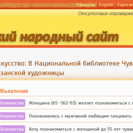
Чӑвашла
English
Espera
необходим для полного использования сайта
Отсутствие опровержен
скусство: В Национальной библиотеке Чу
азанской художницы
Объявления
Знакомства
Женщина (65 -162-63) желает познакомиться с одино
Знакомства
Познакомлюсь с мужчиной любящим танцевать и 
Знакомства
Хочу познакомиться с женщиной до 55 лет чувашской