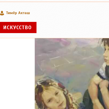
Тимӗр Акташ
ИСКУССТВО