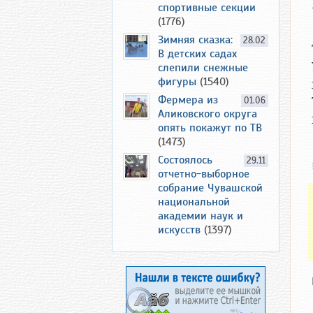
спортивные секции
(1776)
Зимняя сказка:
28.02
В детских садах
слепили снежные
фигуры
(1540)
Фермера из
01.06
Аликовского округа
опять покажут по ТВ
(1473)
Состоялось
29.11
отчетно-выборное
собрание Чувашской
национальной
академии наук и
искусств
(1397)