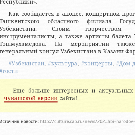
Республики».
Как сообщается в анонсе, концертной про
Ташкентского областного филиала Госу
Узбекистана. Своим творчеством п
инструменталисты, а также артисты балета
Тошмухамедова. На мероприятии также
генеральный консул Узбекистана в Казани Фа
#Узбекистан
,
#культура
,
#концерты
,
#Дом 
#гости
Еще больше интересных и актуальных
чувашской версии
сайта!
Источник новости:
http://culture.cap.ru/news/202...hbi-narodov