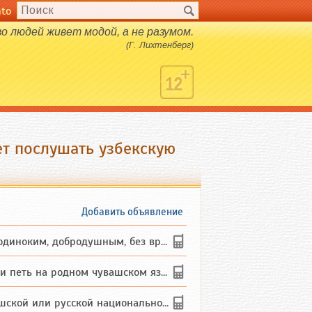
nto
 людей живет модой, а не разумом.
(Г. Лихтенберг)
т послушать узбекскую
Добавить объявление
ким, добродушным, без вредных ...
петь на родном чувашском языке
 или русской национальности дл...