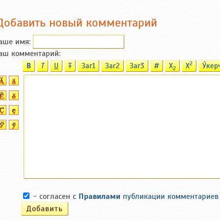
Добавить новый комментарий
аше имя:
аш комментарий:
2
B
T
U
T
Заг1
Заг2
Заг3
#
X
X
Ӳкер
2
- согласен с
Правилами
публикации комментариев