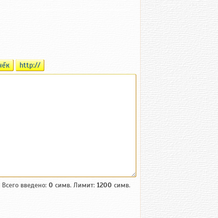
чĕк
http://
Всего введено:
0
симв. Лимит:
1200
симв.