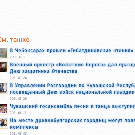
См. также
В Чебоксарах прошли «Гибатдиновские чтения»
2020, 12, 16
Военный оркестр «Волжские берега» дал праз
Дню защитника Отечества
2021, 02, 20
В Управлении Росгвардии по Чувашской Республ
посвященный Дню войск национальной гвардии
2021, 03, 26
Чувашский госансамбль песни и танца выступи
2021, 06, 13
На месте древнебулгарских городищ могут поя
комплексы
2021, 08, 03