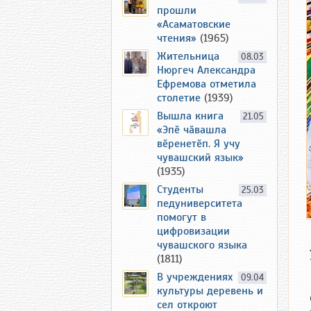
прошли
«Асаматовские
чтения»
(1965)
Жительница
08.03
Нюргеч Александра
Ефремова отметила
столетие
(1939)
Вышла книга
21.05
«Эпӗ чӑвашла
вӗренетӗп. Я учу
чувашский язык»
(1935)
Студенты
25.03
педуниверситета
помогут в
цифровизации
чувашского языка
(1811)
В учреждениях
09.04
культуры деревень и
сел откроют