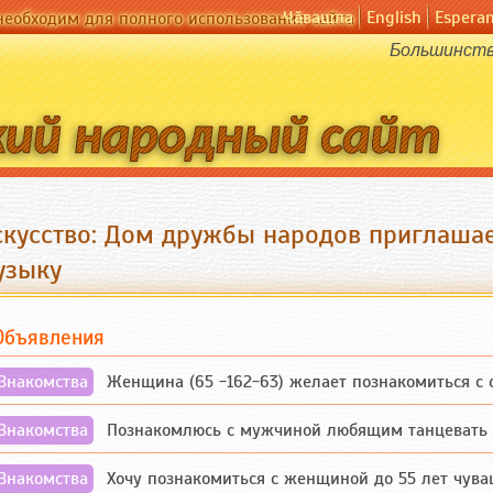
Чӑвашла
English
Espera
необходим для полного использования сайта
Большинство
скусство: Дом дружбы народов приглашае
узыку
Объявления
Знакомства
Женщина (65 -162-63) желает познакомиться с одино
Знакомства
Познакомлюсь с мужчиной любящим танцевать и 
Знакомства
Хочу познакомиться с женщиной до 55 лет чувашской