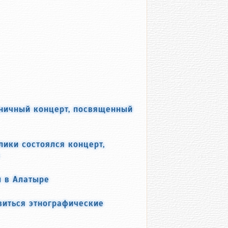
дничный концерт, посвященный
ики состоялся концерт,
л в Алатыре
виться этнографические