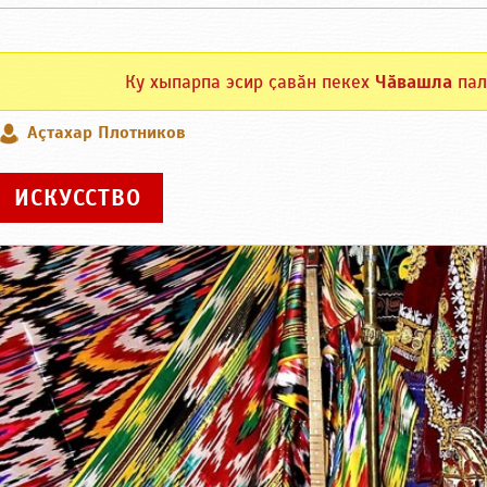
Ку хыпарпа эсир ҫавӑн пекех
Чӑвашла
пал
Аçтахар Плотников
ИСКУССТВО