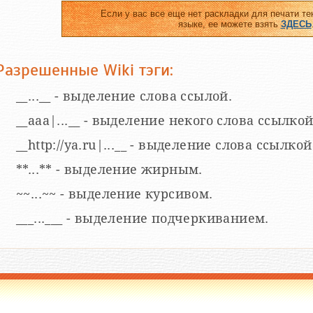
Если у вас все еще нет раскладки для печати те
языке, ее можете взять
ЗДЕСЬ
Разрешенные Wiki тэги:
__...__ - выделение слова ссылой.
__aaa|...__ - выделение некого слова ссылкой
__http://ya.ru|...__ - выделение слова ссыл
**...** - выделение жирным.
~~...~~ - выделение курсивом.
___...___ - выделение подчеркиванием.