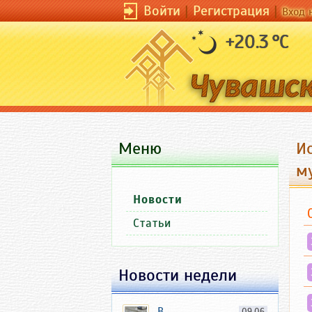
Войти
|
Регистрация
|
Вход 
+20.3 °C
Меню
И
м
Новости
Статьи
Новости недели
В