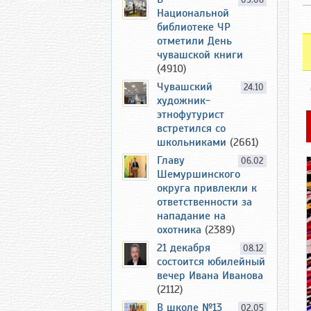
09.06
Национальной
библиотеке ЧР
отметили День
чувашской книги
(4910)
Чувашский
24.10
художник-
этнофутурист
встретился со
школьниками
(2661)
Главу
06.02
Шемуршинского
округа привлекли к
ответственности за
нападание на
охотника
(2389)
21 декабря
08.12
состоится юбилейный
вечер Ивана Иванова
(2112)
В школе №13
02.05