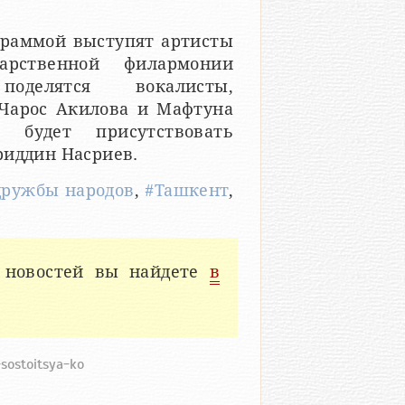
граммой выступят артисты
дарственной филармонии
оделятся вокалисты,
 Чарос Акилова и Мафтуна
 будет присутствовать
риддин Насриев.
дружбы народов
,
#Ташкент
,
 новостей вы найдете
в
-sostoitsya-ko