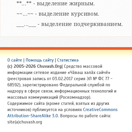
**...** - выделение жирным.
~~...~~ - выделение курсивом.
___...___ - выделение подчеркиванием.
О сайте
|
Помощь сайту
|
Статистика
(c) 2005-2026 Chuvash.Org
| Средство массовой
информации сетевое издание «Чӑваш халӑх сайчӗ»
(реестровая запись от 03.02.2017 серия ЭЛ № ФС 77 -
68592), зарегистрировано Федеральной службой по
надзору в сфере связи, информационных технологий и
массовых коммуникаций (Роскомнадзор).
Содержимое сайта (кроме статей, взятых из других
источников) публикуется на условиях
CreativeCommons
Attribution-ShareAlike 3.0
. Вопросы по работе сайта:
site(a)chuvash.org