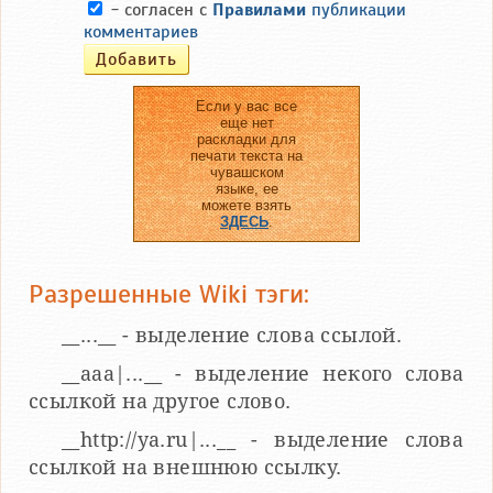
- согласен с
Правилами
публикации
комментариев
Если у вас все
еще нет
раскладки для
печати текста на
чувашском
языке, ее
можете взять
ЗДЕСЬ
.
Разрешенные Wiki тэги:
__...__ - выделение слова ссылой.
__aaa|...__ - выделение некого слова
ссылкой на другое слово.
__http://ya.ru|...__ - выделение слова
ссылкой на внешнюю ссылку.