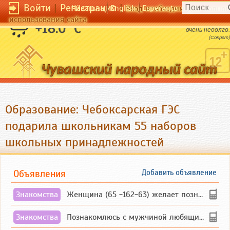
Войти
|
Регистрация
|
Чӑвашла
English
Esperanto
Вход необходим для полног
использования сайта
Красота - это королева, которая правит
+18.0 °C
очень недолго.
(Сократ)
Образование: Чебоксарская ГЭС
подарила школьникам 55 наборов
школьных принадлежностей
Объявления
Добавить объявление
Знакомства
Женщина (65 -162-63) желает познакомиться с одиноким, добродушным, без вредных ...
Знакомства
Познакомлюсь с мужчиной любящим танцевать и петь на родном чувашском языке