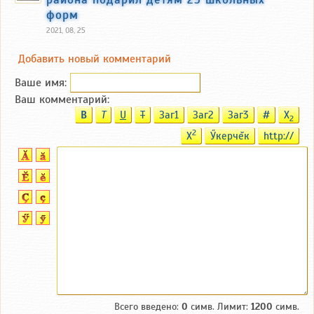
форм
2021, 08, 25
Добавить новый комментарий
Ваше имя:
Ваш комментарий:
B
T
U
T
Заг1
Заг2
Заг3
#
X
2
2
X
Ӳкерчĕк
http://
Всего введено:
0
симв. Лимит:
1200
симв.