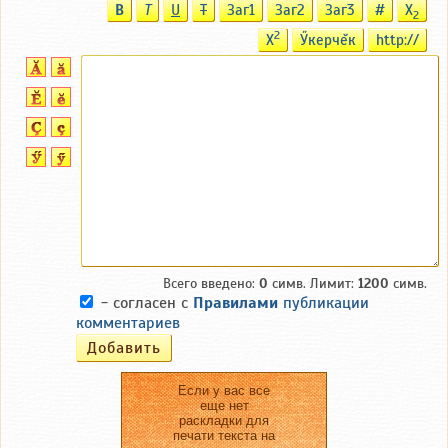
B
T
U
T
Заг1
Заг2
Заг3
#
X
2
2
X
Ӳкерчĕк
http://
Всего введено:
0
симв. Лимит:
1200
симв.
- согласен с
Правилами
публикации
комментариев
Если у вас все
еще нет
раскладки для
печати текста на