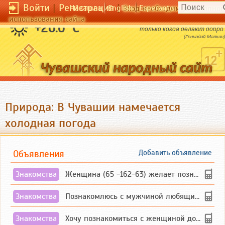
Войти
|
Регистрация
|
Чӑвашла
English
Esperanto
Вход необходим для полног
использования сайта
В искренности можно сомневаться,
+26.6 °C
только когда делают добро.
(Геннадий Малкин)
Природа: В Чувашии намечается
холодная погода
Объявления
Добавить объявление
Знакомства
Женщина (65 -162-63) желает познакомиться с одиноким, добродушным, без вредных ...
Знакомства
Познакомлюсь с мужчиной любящим танцевать и петь на родном чувашском языке
Знакомства
Хочу познакомиться с женщиной до 55 лет чувашской или русской национальности дл...