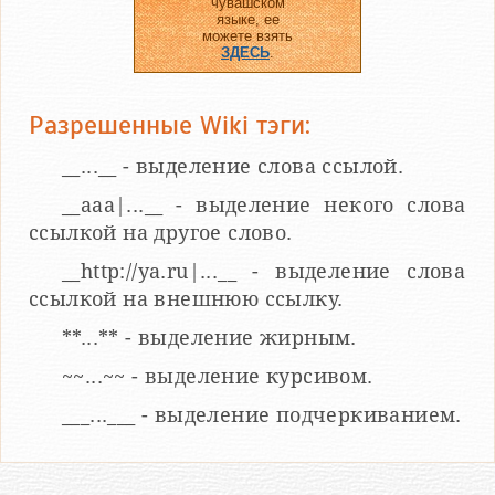
чувашском
языке, ее
можете взять
ЗДЕСЬ
.
Разрешенные Wiki тэги:
__...__ - выделение слова ссылой.
__aaa|...__ - выделение некого слова
ссылкой на другое слово.
__http://ya.ru|...__ - выделение слова
ссылкой на внешнюю ссылку.
**...** - выделение жирным.
~~...~~ - выделение курсивом.
___...___ - выделение подчеркиванием.