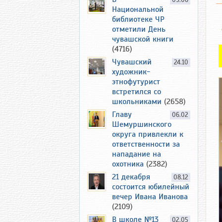
09.06
Национальной
библиотеке ЧР
отметили День
чувашской книги
(4716)
Чувашский
24.10
художник-
этнофутурист
встретился со
школьниками
(2658)
Главу
06.02
Шемуршинского
округа привлекли к
ответственности за
нападание на
охотника
(2382)
21 декабря
08.12
состоится юбилейный
вечер Ивана Иванова
(2109)
В школе №13
02.05