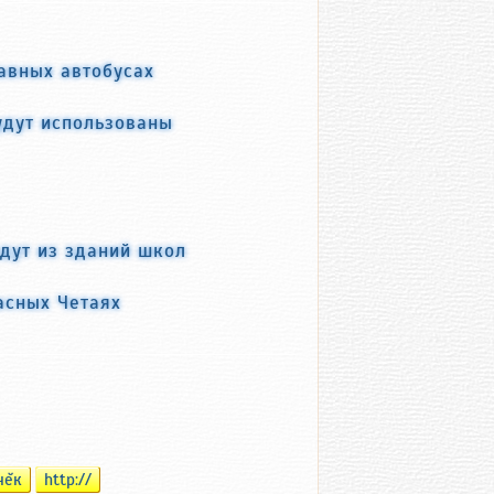
авных автобусах
удут использованы
дут из зданий школ
асных Четаях
чĕк
http://