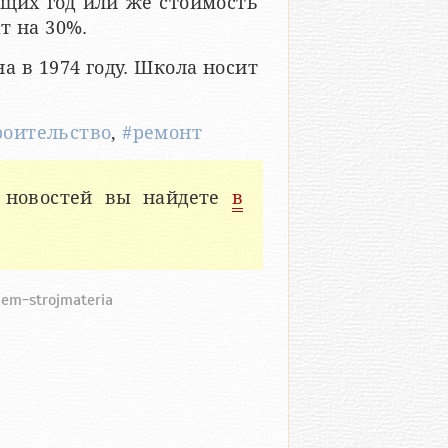
ющих год или же стоимость
т на 30%.
на в 1974 году. Школа носит
роительство
,
#ремонт
 новостей вы найдете
в
iem-strojmateria