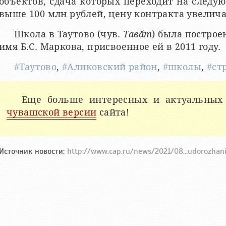
объектов, сдача которых переходит на следу
выше 100 млн рублей, цену контракта увелича
Школа в Таутово (чув.
Тавӑт
) была построе
имя Б.С. Маркова, присвоенное ей в 2011 году.
#Таутово
,
#Аликовский район
,
#школы
,
#ст
Еще больше интересных и актуальных
чувашской версии
сайта!
Источник новости:
http://www.cap.ru/news/2021/08...udorozhan