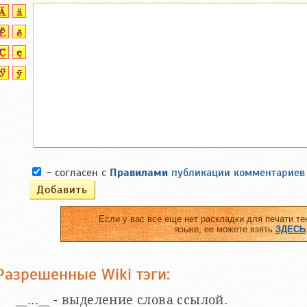
- согласен с
Правилами
публикации комментариев
Если у вас все еще нет раскладки для печати те
языке, ее можете взять
ЗДЕСЬ
Разрешенные Wiki тэги:
__...__ - выделение слова ссылой.