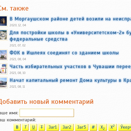
См. также
В Моргаушском районе детей возили на неиспр
2020, 12, 04
Для постройки школы в «Университетском-2» б
федеральные средства
2021, 07, 02
ФОК в Ишлеях соединят со зданием школы
2021, 08, 04
Часть избирательных участков в Чувашии перее
2021, 08, 10
Начат капитальный ремонт Дома культуры в Кр
2021, 08, 11
Добавить новый комментарий
аше имя:
аш комментарий:
2
B
T
U
T
Заг1
Заг2
Заг3
#
X
X
Ӳкер
2