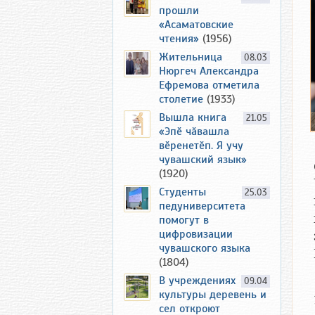
прошли
«Асаматовские
чтения»
(1956)
Жительница
08.03
Нюргеч Александра
Ефремова отметила
столетие
(1933)
Вышла книга
21.05
«Эпӗ чӑвашла
вӗренетӗп. Я учу
чувашский язык»
(1920)
Студенты
25.03
педуниверситета
помогут в
цифровизации
чувашского языка
(1804)
В учреждениях
09.04
культуры деревень и
сел откроют