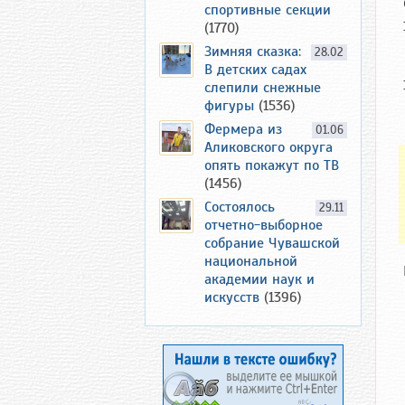
спортивные секции
(1770)
Зимняя сказка:
28.02
В детских садах
слепили снежные
фигуры
(1536)
Фермера из
01.06
Аликовского округа
опять покажут по ТВ
(1456)
Состоялось
29.11
отчетно-выборное
собрание Чувашской
национальной
академии наук и
искусств
(1396)