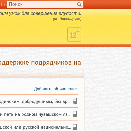
nto
оим умом для совершения глупости.
(Ф. Ларошфуко)
поддержке подрядчиков на
Добавить объявление
ким, добродушным, без вредных ...
петь на родном чувашском языке
 или русской национальности дл...