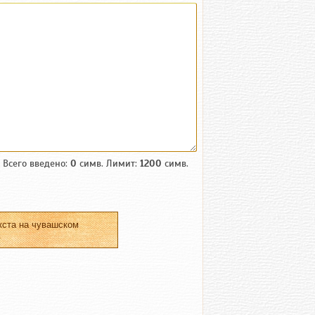
Всего введено:
0
симв. Лимит:
1200
симв.
кста на чувашском
.