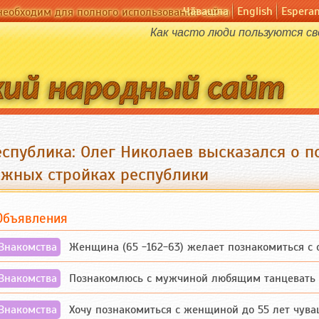
Чӑвашла
English
Espera
необходим для полного использования сайта
Как часто люди пользуются св
еспублика: Олег Николаев высказался о 
ажных стройках республики
Объявления
Знакомства
Женщина (65 -162-63) желает познакомиться с одино
Знакомства
Познакомлюсь с мужчиной любящим танцевать и 
Знакомства
Хочу познакомиться с женщиной до 55 лет чувашской