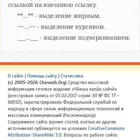
ссылкой на внешнюю ссылку.
**...** - выделение жирным.
~~...~~ - выделение курсивом.
___...___ - выделение подчеркиванием.
О сайте
|
Помощь сайту
|
Статистика
(c) 2005-2026 Chuvash.Org
| Средство массовой
информации сетевое издание «Чӑваш халӑх сайчӗ»
(реестровая запись от 03.02.2017 серия ЭЛ № ФС 77 -
68592), зарегистрировано Федеральной службой по
надзору в сфере связи, информационных технологий и
массовых коммуникаций (Роскомнадзор).
Содержимое сайта (кроме статей, взятых из других
источников) публикуется на условиях
CreativeCommons
Attribution-ShareAlike 3.0
. Вопросы по работе сайта: