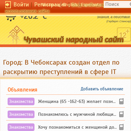
Войти
|
Регистрация
|
Чӑвашла
English
Esperanto
Вход необходим для полног
использования сайта
Великая цель образования - это не
+20.2 °C
знания, а действие.
(Герберт Спенсер)
Город: В Чебоксарах создан отдел по
раскрытию преступлений в сфере IT
Объявления
Добавить объявление
Знакомства
Женщина (65 -162-63) желает познакомиться с одиноким, добродушным, без вредных ...
Знакомства
Познакомлюсь с мужчиной любящим танцевать и петь на родном чувашском языке
Знакомства
Хочу познакомиться с женщиной до 55 лет чувашской или русской национальности дл...