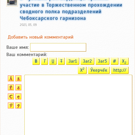
участие в Торжественном прохождении
сводного полка подразделений
Чебоксарского гарнизона
2021, 05, 09
Добавить новый комментарий
Ваше имя:
Ваш комментарий:
B
T
U
T
Заг1
Заг2
Заг3
#
X
2
2
X
Ӳкерчĕк
http://