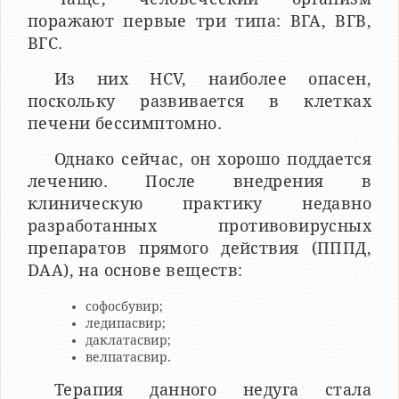
поражают первые три типа: ВГА, BГВ,
ВГC.
Из них HCV, наиболее опасен,
поскольку развивается в клетках
печени бессимптомно.
Однако сейчас, он хорошо поддается
лечению. После внедрения в
клиническую практику недавно
разработанных противовирусных
препаратов прямого действия (ПППД,
DAA), на основе веществ:
софосбувир;
ледипасвир;
даклатасвир;
велпатасвир.
Терапия данного недуга стала