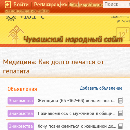
Войти
|
Регистрация
|
Чӑвашла
English
Esperanto
Вход необходим для полног
использования сайта
Любви не знавший дуралей достоин
+10.1 °C
сожаленья.
(Р. Берис)
Медицина: Как долго лечатся от
гепатита
Объявления
Добавить объявление
Знакомства
Женщина (65 -162-63) желает познакомиться с одиноким, добродушным, без вредных ...
Знакомства
Познакомлюсь с мужчиной любящим танцевать и петь на родном чувашском языке
Знакомства
Хочу познакомиться с женщиной до 55 лет чувашской или русской национальности дл...