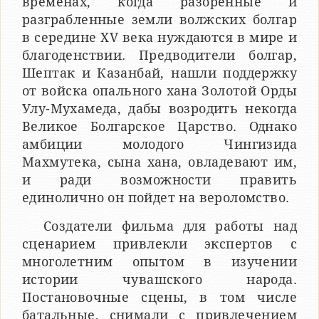
временах, когда разоренные и
разграбленные земли волжских болгар
в середине XV века нуждаются в мире и
благоденствии. Предводители болгар,
Шептак и Казанбай, нашли поддержку
от войска опального хана Золотой Орды
Улу-Мухамеда, дабы возродить некогда
Великое Болгарское Царство. Однако
амбиции молодого Чингизида
Махмутека, сына хана, овладевают им,
и ради возможности править
единолично он пойдет на вероломство.
Создатели фильма для работы над
сценарием привлекли экспертов с
многолетним опытом в изучении
истории чувашского народа.
Постановочные сцены, в том числе
батальные, снимали с привлечением