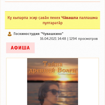
Ку хыпарпа эсир ҫавӑн пекех
Чӑвашла
паллашма
пултаратӑр
Госкиностудия "Чувашкино"
16.04.2021 14:48 | 1294 просмотров
АФИША