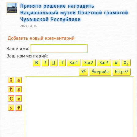
Принято решение наградить
Национальный музей Почетной грамотой
Чувашской Республики
2021, 04, 16
Добавить новый комментарий
Ваше имя:
Ваш комментарий:
B
T
U
T
Заг1
Заг2
Заг3
#
X
2
2
X
Ӳкерчĕк
http://