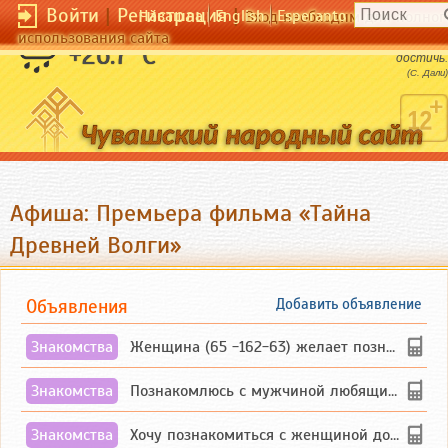
Войти
|
Регистрация
|
Чӑвашла
English
Esperanto
Вход необходим для полног
использования сайта
Не бойтесь совершенства. Вам его не
+26.7 °C
достичь.
(C. Дали)
Афиша: Премьера фильма «Тайна
Древней Волги»
Объявления
Добавить объявление
Знакомства
Женщина (65 -162-63) желает познакомиться с одиноким, добродушным, без вредных ...
Знакомства
Познакомлюсь с мужчиной любящим танцевать и петь на родном чувашском языке
Знакомства
Хочу познакомиться с женщиной до 55 лет чувашской или русской национальности дл...