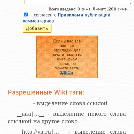
Всего введено:
0
симв. Лимит:
1200
симв.
- согласен с
Правилами
публикации
комментариев
Если у вас все
еще нет
раскладки для
печати текста на
чувашском
языке, ее
можете взять
ЗДЕСЬ
.
Разрешенные Wiki тэги:
__...__ - выделение слова ссылой.
__aaa|...__ - выделение некого слова
ссылкой на другое слово.
__http://ya.ru|...__ - выделение слова