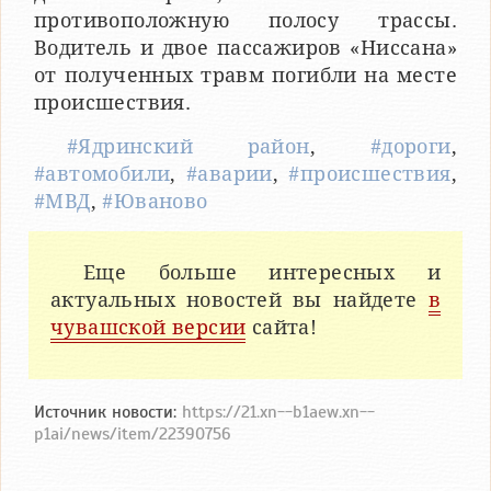
противоположную полосу трассы.
Водитель и двое пассажиров «Ниссана»
от полученных травм погибли на месте
происшествия.
#Ядринский район
,
#дороги
,
#автомобили
,
#аварии
,
#происшествия
,
#МВД
,
#Юваново
Еще больше интересных и
актуальных новостей вы найдете
в
чувашской версии
сайта!
Источник новости:
https://21.xn--b1aew.xn--
p1ai/news/item/22390756