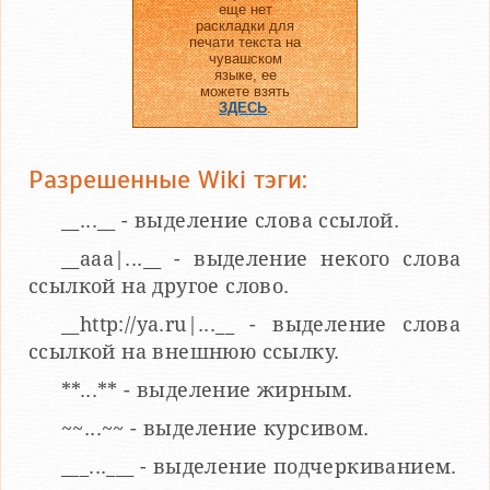
еще нет
раскладки для
печати текста на
чувашском
языке, ее
можете взять
ЗДЕСЬ
.
Разрешенные Wiki тэги:
__...__ - выделение слова ссылой.
__aaa|...__ - выделение некого слова
ссылкой на другое слово.
__http://ya.ru|...__ - выделение слова
ссылкой на внешнюю ссылку.
**...** - выделение жирным.
~~...~~ - выделение курсивом.
___...___ - выделение подчеркиванием.