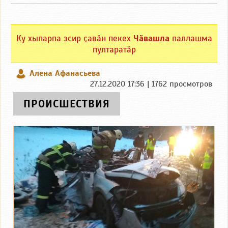
Ку хыпарпа эсир ҫавӑн пекех
Чӑвашла
паллашма
пултаратӑр
Алена Афанасьева
27.12.2020 17:36 | 1762 просмотров
ПРОИСШЕСТВИЯ