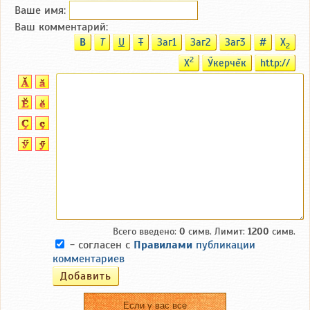
Ваше имя:
Ваш комментарий:
B
T
U
T
Заг1
Заг2
Заг3
#
X
2
2
X
Ӳкерчĕк
http://
Всего введено:
0
симв. Лимит:
1200
симв.
- согласен с
Правилами
публикации
комментариев
Если у вас все