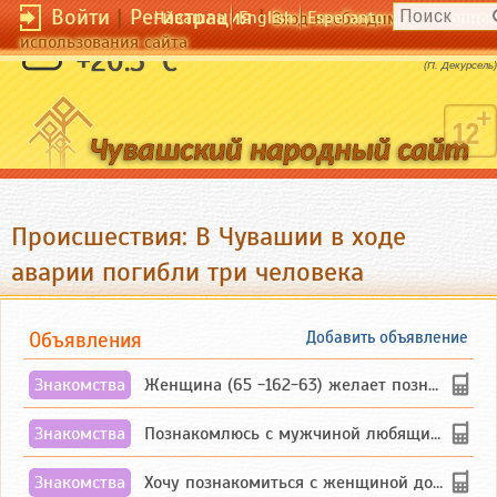
Войти
|
Регистрация
|
Чӑвашла
English
Esperanto
Вход необходим для полног
использования сайта
Нищенство - это труд ленности.
+20.5 °C
(П. Декурсель)
Происшествия: В Чувашии в ходе
аварии погибли три человека
Объявления
Добавить объявление
Знакомства
Женщина (65 -162-63) желает познакомиться с одиноким, добродушным, без вредных ...
Знакомства
Познакомлюсь с мужчиной любящим танцевать и петь на родном чувашском языке
Знакомства
Хочу познакомиться с женщиной до 55 лет чувашской или русской национальности дл...