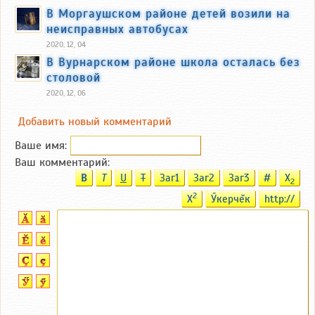
В Моргаушском районе детей возили на
неисправных автобусах
2020, 12, 04
В Вурнарском районе школа осталась без
столовой
2020, 12, 06
Добавить новый комментарий
Ваше имя:
Ваш комментарий:
B
T
U
T
Заг1
Заг2
Заг3
#
X
2
2
X
Ӳкерчĕк
http://