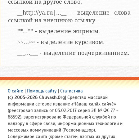
ссылкой на другое слово.
__http://ya.ru|...__ - выделение слова
ссылкой на внешнюю ссылку.
**...** - выделение жирным.
~~...~~ - выделение курсивом.
___...___ - выделение подчеркиванием.
О сайте
|
Помощь сайту
|
Статистика
(c) 2005-2026 Chuvash.Org
| Средство массовой
информации сетевое издание «Чӑваш халӑх сайчӗ»
(реестровая запись от 03.02.2017 серия ЭЛ № ФС 77 -
68592), зарегистрировано Федеральной службой по
надзору в сфере связи, информационных технологий и
массовых коммуникаций (Роскомнадзор).
Содержимое сайта (кроме статей, взятых из других