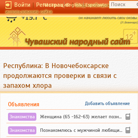
Войти
|
Регистрация
|
Чӑвашла
English
Esperanto
Вход необходим для полног
использования сайта
Рабство унижает человека до того,что
+19.7 °C
он начинает любить свои оковы.
(Л.Вовенарг)
Республика: В Новочебоксарске
продолжаются проверки в связи с
запахом хлора
Объявления
Добавить объявление
Знакомства
Женщина (65 -162-63) желает познакомиться с одиноким, добродушным, без вредных ...
Знакомства
Познакомлюсь с мужчиной любящим танцевать и петь на родном чувашском языке