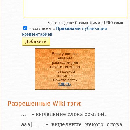
Всего введено:
0
симв. Лимит:
1200
симв.
- согласен с
Правилами
публикации
комментариев
Если у вас все
еще нет
раскладки для
печати текста на
чувашском
языке, ее
можете взять
ЗДЕСЬ
.
Разрешенные Wiki тэги:
__...__ - выделение слова ссылой.
__aaa|...__ - выделение некого слова