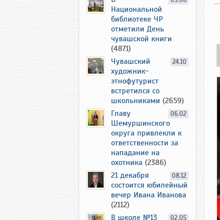
09.06
Национальной
библиотеке ЧР
отметили День
чувашской книги
(4871)
Чувашский
24.10
художник-
этнофутурист
встретился со
школьниками
(2659)
Главу
06.02
Шемуршинского
округа привлекли к
ответственности за
нападание на
охотника
(2386)
21 декабря
08.12
состоится юбилейный
вечер Ивана Иванова
(2112)
В школе №13
02.05