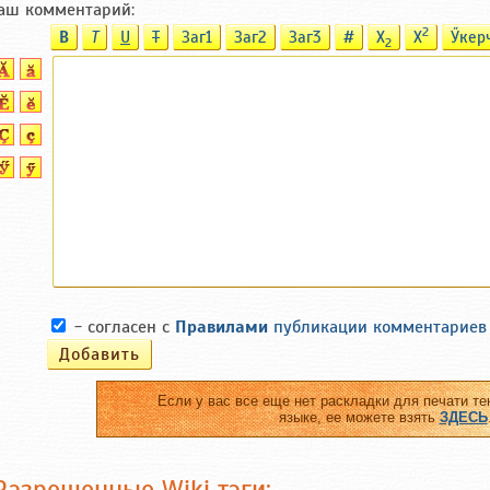
аш комментарий:
2
B
T
U
T
Заг1
Заг2
Заг3
#
X
X
Ӳкер
2
- согласен с
Правилами
публикации комментариев
Если у вас все еще нет раскладки для печати те
языке, ее можете взять
ЗДЕСЬ
Разрешенные Wiki тэги: