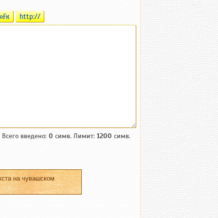
чĕк
http://
Всего введено:
0
симв. Лимит:
1200
симв.
кста на чувашском
.