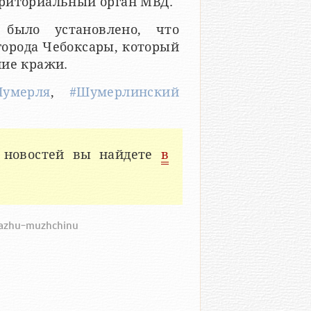
рриториальный орган МВД.
было установлено, что
города Чебоксары, который
ние кражи.
умерля
,
#Шумерлинский
 новостей вы найдете
в
krazhu-muzhchinu