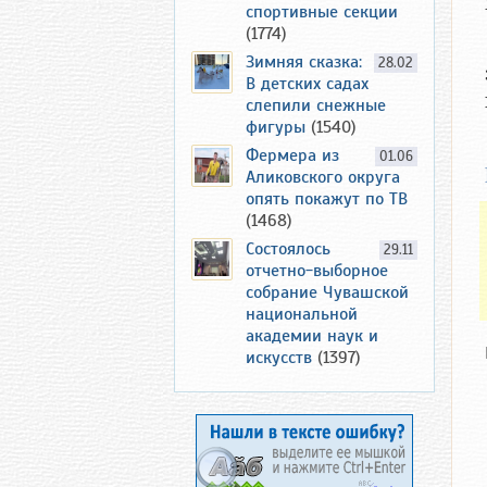
спортивные секции
(1774)
Зимняя сказка:
28.02
В детских садах
слепили снежные
фигуры
(1540)
Фермера из
01.06
Аликовского округа
опять покажут по ТВ
(1468)
Состоялось
29.11
отчетно-выборное
собрание Чувашской
национальной
академии наук и
искусств
(1397)