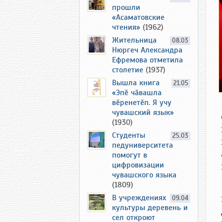
прошли
«Асаматовские
чтения»
(1962)
Жительница
08.03
Нюргеч Александра
Ефремова отметила
столетие
(1937)
Вышла книга
21.05
«Эпӗ чӑвашла
вӗренетӗп. Я учу
чувашский язык»
(1930)
Студенты
25.03
педуниверситета
помогут в
цифровизации
чувашского языка
(1809)
В учреждениях
09.04
культуры деревень и
сел откроют