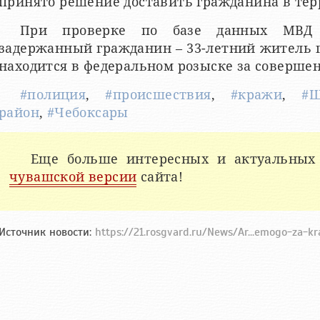
принято решение доставить гражданина в те
При проверке по базе данных МВД 
задержанный гражданин – 33-летний житель 
находится в федеральном розыске за соверше
#полиция
,
#происшествия
,
#кражи
,
#Ш
район
,
#Чебоксары
Еще больше интересных и актуальных
чувашской версии
сайта!
Источник новости:
https://21.rosgvard.ru/News/Ar...emogo-za-