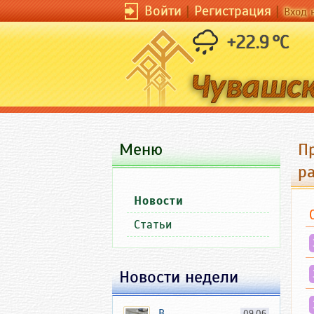
Войти
|
Регистрация
|
Вход 
+22.9 °C
Меню
П
р
Новости
Статьи
Новости недели
В