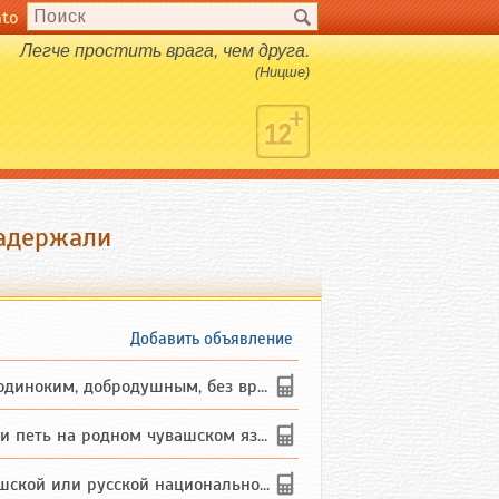
nto
Легче простить врага, чем друга.
(Ницше)
задержали
Добавить объявление
ким, добродушным, без вредных ...
петь на родном чувашском языке
 или русской национальности дл...