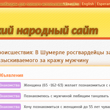
Чӑвашла
English
Espera
необходим для полного использования сайта
роисшествия: В Шумерле росгвардейцы 
азыскиваемого за кражу мужчину
Объявления
Знакомства
Женщина (65 -162-63) желает познакомиться с одино
Знакомства
Познакомлюсь с мужчиной любящим танцевать и 
Знакомства
Хочу познакомиться с женщиной до 55 лет чувашской