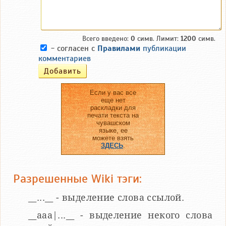
Всего введено:
0
симв. Лимит:
1200
симв.
- согласен с
Правилами
публикации
комментариев
Если у вас все
еще нет
раскладки для
печати текста на
чувашском
языке, ее
можете взять
ЗДЕСЬ
.
Разрешенные Wiki тэги:
__...__ - выделение слова ссылой.
__aaa|...__ - выделение некого слова