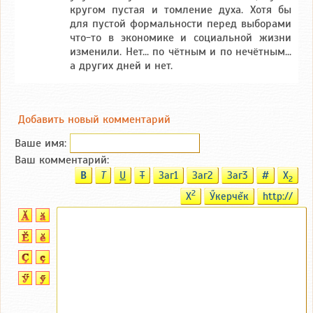
кругом пустая и томление духа. Хотя бы
для пустой формальности перед выборами
что-то в экономике и социальной жизни
изменили. Нет... по чётным и по нечётным...
а других дней и нет.
Добавить новый комментарий
Ваше имя:
Ваш комментарий:
B
T
U
T
Заг1
Заг2
Заг3
#
X
2
2
X
Ӳкерчĕк
http://