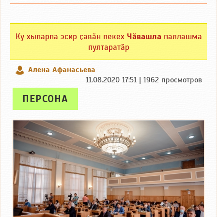
Ку хыпарпа эсир ҫавӑн пекех
Чӑвашла
паллашма
пултаратӑр
Алена Афанасьева
11.08.2020 17:51 | 1962 просмотров
ПЕРСОНА