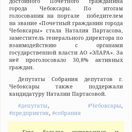
достойного Почетного гражданина
города Чебоксары. По итогам
голосования на портале победителем
на звание «Почетный гражданин города
Чебоксары» стала Наталия Партасова,
заместитель генерального директора по
взаимодействию с органами
государственной власти АО «ЭЛАРА». За
неё проголосовало 30,8% активных
граждан.
Депутаты Собрания депутатов г.
Чебоксары также поддержали
кандидатуру Наталии Партасовой.
#депутаты
,
#Чебоксары
,
#предприятия
,
#собрания