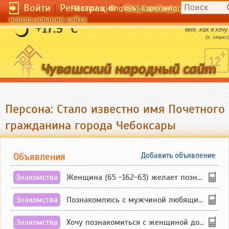
Войти
|
Регистрация
|
Чӑвашла
English
Esperanto
Вход необходим для полног
использования сайта
Они [книги] - мои рабы и должны служить
+17.9 °C
мне, как я хочу.
(К. Маркс)
Персона: Стало известно имя Почетного
гражданина города Чебоксары
Объявления
Добавить объявление
Знакомства
Женщина (65 -162-63) желает познакомиться с одиноким, добродушным, без вредных ...
Знакомства
Познакомлюсь с мужчиной любящим танцевать и петь на родном чувашском языке
Знакомства
Хочу познакомиться с женщиной до 55 лет чувашской или русской национальности дл...