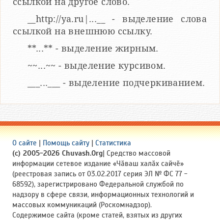
ссылкой на другое слово.
__http://ya.ru|...__ - выделение слова
ссылкой на внешнюю ссылку.
**...** - выделение жирным.
~~...~~ - выделение курсивом.
___...___ - выделение подчеркиванием.
О сайте
|
Помощь сайту
|
Статистика
(c) 2005-2026 Chuvash.Org
| Средство массовой
информации сетевое издание «Чӑваш халӑх сайчӗ»
(реестровая запись от 03.02.2017 серия ЭЛ № ФС 77 -
68592), зарегистрировано Федеральной службой по
надзору в сфере связи, информационных технологий и
массовых коммуникаций (Роскомнадзор).
Содержимое сайта (кроме статей, взятых из других