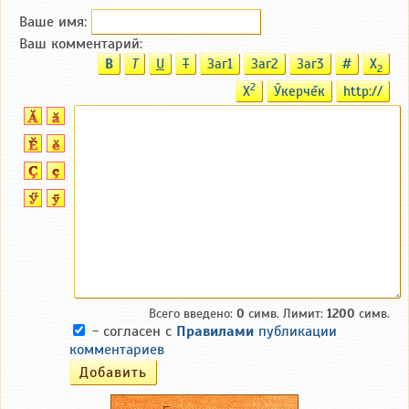
Ваше имя:
Ваш комментарий:
B
T
U
T
Заг1
Заг2
Заг3
#
X
2
2
X
Ӳкерчĕк
http://
Всего введено:
0
симв. Лимит:
1200
симв.
- согласен с
Правилами
публикации
комментариев