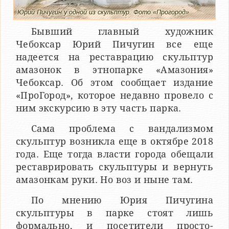
Юрий Пичугин у одной из скульптур. Фото «Прогород»
Бывший главный художник
Чебоксар Юрий Пичугин все еще
надеется на реставрацию скульптур
амазонок в этнопарке «Амазония»
Чебоксар. Об этом сообщает издание
«ПроГород», которое недавно провело с
ним экскурсию в эту часть парка.
Сама проблема с вандализмом
скульптур возникла еще в октябре 2018
года. Еще тогда власти города обещали
реставрировать скульптуры и вернуть
амазонкам руки. Но воз и ныне там.
По мнению Юрия Пичугина
скульптуры в парке стоят лишь
формально, и посетители просто-