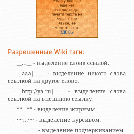
Если у вас все
еще нет
раскладки для
печати текста на
чувашском
языке, ее
можете взять
ЗДЕСЬ
.
Разрешенные Wiki тэги:
__...__ - выделение слова ссылой.
__aaa|...__ - выделение некого слова
ссылкой на другое слово.
__http://ya.ru|...__ - выделение слова
ссылкой на внешнюю ссылку.
**...** - выделение жирным.
~~...~~ - выделение курсивом.
___...___ - выделение подчеркиванием.