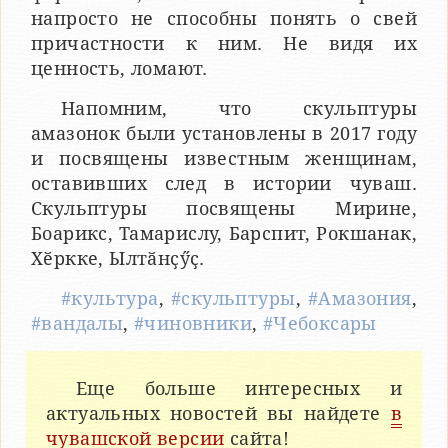
напросто не способны понять о свей
причастности к ним. Не видя их
ценность, ломают.
Напомним, что скульптуры
амазонок были установлены в 2017 году
и посвящены известным женщинам,
оставивших след в истории чуваш.
Скульптуры посвящены Мирине,
Боарикс, Тамарислу, Барспит, Рокшанак,
Хӗркке, Ылтӑнҫӳҫ.
#культура
,
#скульптуры
,
#Амазония
,
#вандалы
,
#чиновники
,
#Чебоксары
Еще больше интересных и
актуальных новостей вы найдете
в
чувашской версии
сайта!