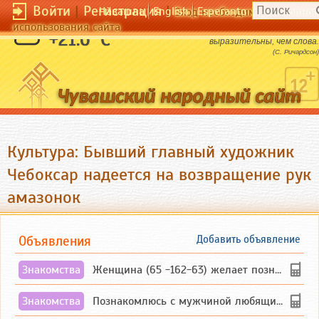
Войти
|
Регистрация
|
Чӑвашла
English
Esperanto
Вход необходим для полног
использования сайта
Наружность и манеры более
+21.6 °C
выразительны, чем слова.
(С. Ричардсон)
Культура: Бывший главный художник
Чебоксар надеется на возвращение рук
амазонок
Объявления
Добавить объявление
Знакомства
Женщина (65 -162-63) желает познакомиться с одиноким, добродушным, без вредных ...
Знакомства
Познакомлюсь с мужчиной любящим танцевать и петь на родном чувашском языке