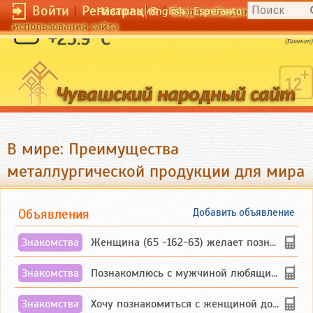
Войти
|
Регистрация
|
Чӑвашла
English
Esperanto
Вход необходим для полног
использования сайта
Все мое несу с собой.
+25.9 °C
(Бианит)
В мире: Преимущества
металлургической продукции для мира
Объявления
Добавить объявление
Знакомства
Женщина (65 -162-63) желает познакомиться с одиноким, добродушным, без вредных ...
Знакомства
Познакомлюсь с мужчиной любящим танцевать и петь на родном чувашском языке
Знакомства
Хочу познакомиться с женщиной до 55 лет чувашской или русской национальности дл...