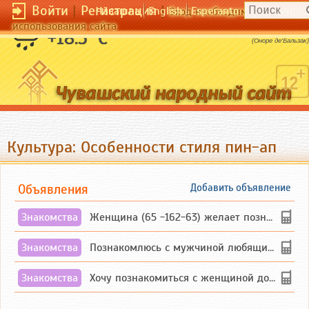
Войти
|
Регистрация
|
Чӑвашла
English
Esperanto
Вход необходим для полног
использования сайта
Хорошее приходит пока мы спим.
+18.5 °C
(Оноре де'Бальзак)
Культура: Особенности стиля пин-ап
Объявления
Добавить объявление
Знакомства
Женщина (65 -162-63) желает познакомиться с одиноким, добродушным, без вредных ...
Знакомства
Познакомлюсь с мужчиной любящим танцевать и петь на родном чувашском языке
Знакомства
Хочу познакомиться с женщиной до 55 лет чувашской или русской национальности дл...