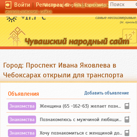
Войти
|
Регистрация
|
Чӑвашла
English
Esperanto
Вход необходим для полног
использования сайта
Человека всегда будут привлекать идеи
+17.7 °C
самые несоизмеримые.
(М. Арнольд)
Город: Проспект Ивана Яковлева в
Чебоксарах открыли для транспорта
Объявления
Добавить объявление
Знакомства
Женщина (65 -162-63) желает познакомиться с одиноким, добродушным, без вредных ...
Знакомства
Познакомлюсь с мужчиной любящим танцевать и петь на родном чувашском языке
Знакомства
Хочу познакомиться с женщиной до 55 лет чувашской или русской национальности дл...