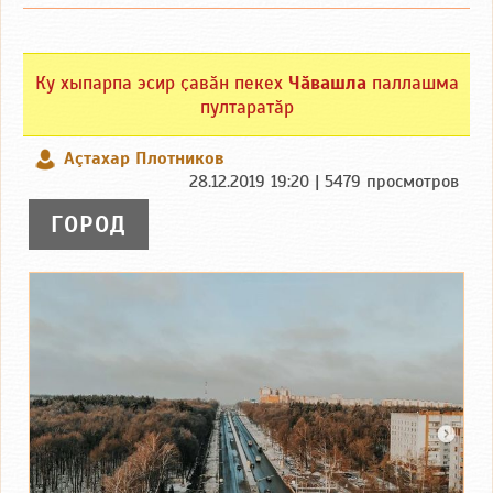
Ку хыпарпа эсир ҫавӑн пекех
Чӑвашла
паллашма
пултаратӑр
Аçтахар Плотников
28.12.2019 19:20 | 5479 просмотров
ГОРОД