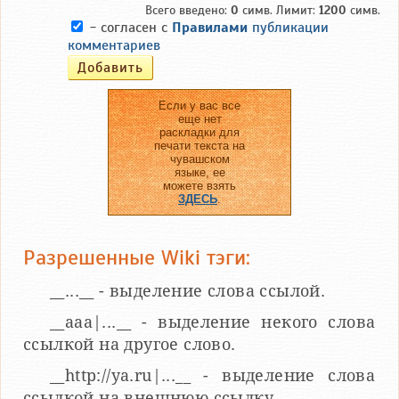
Всего введено:
0
симв. Лимит:
1200
симв.
- согласен с
Правилами
публикации
комментариев
Если у вас все
еще нет
раскладки для
печати текста на
чувашском
языке, ее
можете взять
ЗДЕСЬ
.
Разрешенные Wiki тэги:
__...__ - выделение слова ссылой.
__aaa|...__ - выделение некого слова
ссылкой на другое слово.
__http://ya.ru|...__ - выделение слова
ссылкой на внешнюю ссылку.