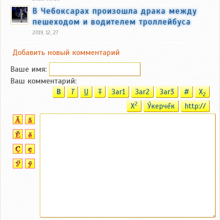
В Чебоксарах произошла драка между
пешеходом и водителем троллейбуса
2019, 12, 27
Добавить новый комментарий
Ваше имя:
Ваш комментарий:
B
T
U
T
Заг1
Заг2
Заг3
#
X
2
2
X
Ӳкерчĕк
http://