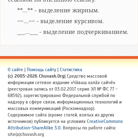
**...** - выделение жирным.
~~...~~ - выделение курсивом.
___...___ - выделение подчеркиванием.
О сайте
|
Помощь сайту
|
Статистика
(c) 2005-2026 Chuvash.Org
| Средство массовой
информации сетевое издание «Чӑваш халӑх сайчӗ»
(реестровая запись от 03.02.2017 серия ЭЛ № ФС 77 -
68592), зарегистрировано Федеральной службой по
надзору в сфере связи, информационных технологий и
массовых коммуникаций (Роскомнадзор).
Содержимое сайта (кроме статей, взятых из других
источников) публикуется на условиях
CreativeCommons
Attribution-ShareAlike 3.0
. Вопросы по работе сайта:
site(a)chuvash.org