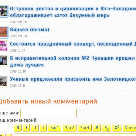
Островок цветов и цивилизации в Юго-Западно
облагораживает «этот безумный мир»
2019, 08, 28
Вирьял (поэма)
2019, 09, 24
Состоится праздничный концерт, посвященный
2019, 11, 14
В исправительной колонии №2 Чувашии прошел 
дома лучше»
2019, 12, 10
Ученые предложили присвоить имя Золотницког
2019, 12, 11
Добавить новый комментарий
аше имя:
аш комментарий:
2
B
T
U
T
Заг1
Заг2
Заг3
#
X
X
Ӳкер
2