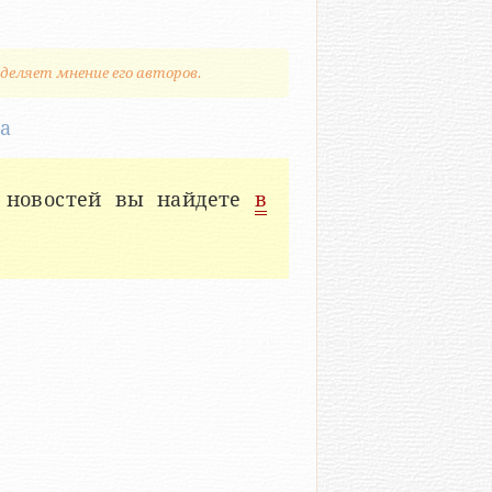
деляет мнение его авторов.
ра
 новостей вы найдете
в