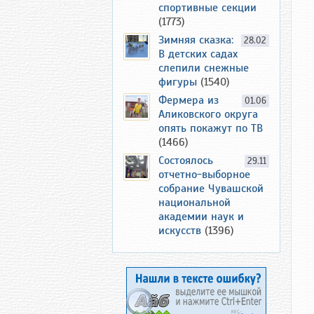
спортивные секции
(1773)
Зимняя сказка:
28.02
В детских садах
слепили снежные
фигуры
(1540)
Фермера из
01.06
Аликовского округа
опять покажут по ТВ
(1466)
Состоялось
29.11
отчетно-выборное
собрание Чувашской
национальной
академии наук и
искусств
(1396)