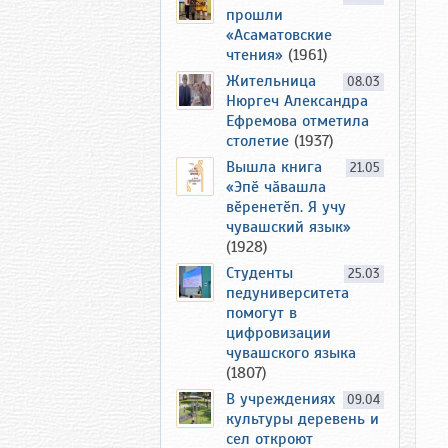
прошли
«Асаматовские
чтения»
(1961)
Жительница
08.03
Нюргеч Александра
Ефремова отметила
столетие
(1937)
Вышла книга
21.05
«Эпӗ чӑвашла
вӗренетӗп. Я учу
чувашский язык»
(1928)
Студенты
25.03
педуниверситета
помогут в
цифровизации
чувашского языка
(1807)
В учреждениях
09.04
культуры деревень и
сел откроют