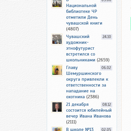
09.06
Национальной
библиотеке ЧР
отметили День
чувашской книги
(4807)
Чувашский
24.10
художник-
этнофутурист
встретился со
школьниками
(2659)
Главу
06.02
Шемуршинского
округа привлекли к
ответственности за
нападание на
охотника
(2386)
21 декабря
08.12
состоится юбилейный
вечер Ивана Иванова
(2111)
В школе №13
02.05