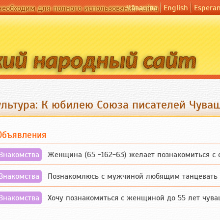
Чӑвашла
English
Espera
необходим для полного использования сайта
ультура: К юбилею Союза писателей Чува
Объявления
Знакомства
Женщина (65 -162-63) желает познакомиться с одино
Знакомства
Познакомлюсь с мужчиной любящим танцевать и 
Знакомства
Хочу познакомиться с женщиной до 55 лет чувашской