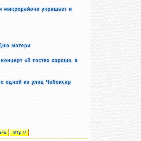
м микрорайоне украшает и
 Дню матери
концерт «В гостях хорошо, а
о одной из улиц Чебоксар
чĕк
http://