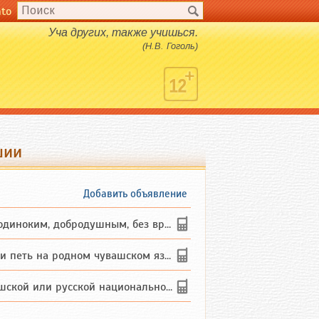
nto
Уча других, также учишься.
(Н.В. Гоголь)
шии
Добавить объявление
ким, добродушным, без вредных ...
петь на родном чувашском языке
 или русской национальности дл...