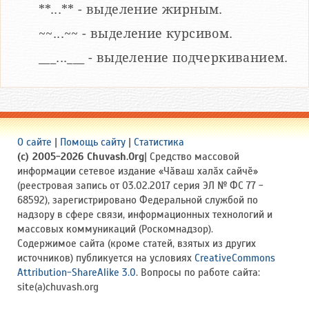
**...** - выделение жирным.
~~...~~ - выделение курсивом.
___...___ - выделение подчеркиванием.
О сайте
|
Помощь сайту
|
Статистика
(c) 2005-2026 Chuvash.Org
| Средство массовой
информации сетевое издание «Чӑваш халӑх сайчӗ»
(реестровая запись от 03.02.2017 серия ЭЛ № ФС 77 -
68592), зарегистрировано Федеральной службой по
надзору в сфере связи, информационных технологий и
массовых коммуникаций (Роскомнадзор).
Содержимое сайта (кроме статей, взятых из других
источников) публикуется на условиях
CreativeCommons
Attribution-ShareAlike 3.0
. Вопросы по работе сайта:
site(a)chuvash.org