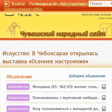
Войти
|
Регистрация
|
Чӑвашла
English
Esperanto
Вход необходим для полног
использования сайта
От любви есть только одно средство:
+25.2 °C
любить еще больше.
(Генри Торо)
Искусство: В Чебоксарах открылась
выставка «Осеннее настроение»
Объявления
Добавить объявление
Знакомства
Женщина (65 -162-63) желает познакомиться с одиноким, добродушным, без вредных ...
Знакомства
Познакомлюсь с мужчиной любящим танцевать и петь на родном чувашском языке
Знакомства
Хочу познакомиться с женщиной до 55 лет чувашской или русской национальности дл...