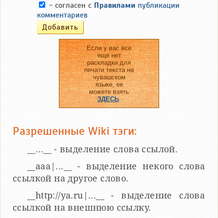
- согласен с
Правилами
публикации
комментариев
Если у вас все
еще нет
раскладки для
печати текста на
чувашском
языке, ее
можете взять
ЗДЕСЬ
.
Разрешенные Wiki тэги:
__...__ - выделение слова ссылой.
__aaa|...__ - выделение некого слова
ссылкой на другое слово.
__http://ya.ru|...__ - выделение слова
ссылкой на внешнюю ссылку.