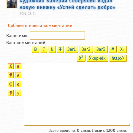
Художник Валерий Северянин издал
новую книжку «Успей сделать добро»
2019, 08, 21
Добавить новый комментарий
Ваше имя:
Ваш комментарий:
B
T
U
T
Заг1
Заг2
Заг3
#
X
2
2
X
Ӳкерчĕк
http://
Всего введено:
0
симв. Лимит:
1200
симв.