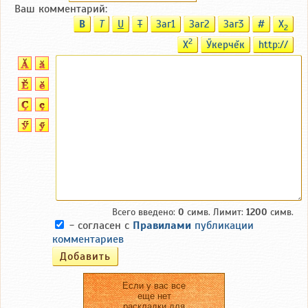
Ваш комментарий:
B
T
U
T
Заг1
Заг2
Заг3
#
X
2
2
X
Ӳкерчĕк
http://
Всего введено:
0
симв. Лимит:
1200
симв.
- согласен с
Правилами
публикации
комментариев
Если у вас все
еще нет
раскладки для