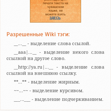
печати текста на
чувашском
языке, ее
можете взять
ЗДЕСЬ
.
Разрешенные Wiki тэги:
__...__ - выделение слова ссылой.
__aaa|...__ - выделение некого слова
ссылкой на другое слово.
__http://ya.ru|...__ - выделение слова
ссылкой на внешнюю ссылку.
**...** - выделение жирным.
~~...~~ - выделение курсивом.
___...___ - выделение подчеркиванием.