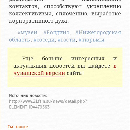
контактов, способствуют укреплению
коллективизма, сплочению, выработке
корпоративного духа.
#музеи
,
#Болдино
,
#Нижегородская
область
,
#соседи
,
#гости
,
#тюрьмы
Еще больше интересных и
актуальных новостей вы найдете
в
чувашской версии
сайта!
Источник новости:
http://www.21.fsin.su/news/detail.php?
ELEMENT_ID=479563
См. также