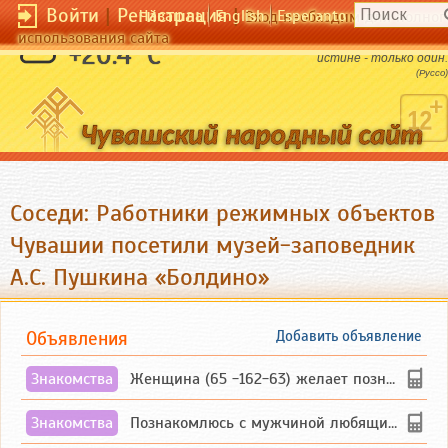
Войти
|
Регистрация
|
Чӑвашла
English
Esperanto
Вход необходим для полног
использования сайта
Тысячи путей ведут к заблуждению; к
+20.4 °C
истине - только один.
(Руссо)
Соседи: Работники режимных объектов
Чувашии посетили музей-заповедник
А.С. Пушкина «Болдино»
Объявления
Добавить объявление
Знакомства
Женщина (65 -162-63) желает познакомиться с одиноким, добродушным, без вредных ...
Знакомства
Познакомлюсь с мужчиной любящим танцевать и петь на родном чувашском языке