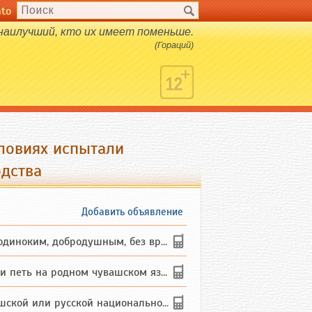
nto
 наилучший, кто их имеет поменьше.
(Гораций)
словиях испытали
дства
Добавить объявление
ким, добродушным, без вредных ...
петь на родном чувашском языке
 или русской национальности дл...