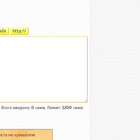
чĕк
http://
Всего введено:
0
симв. Лимит:
1200
симв.
кста на чувашском
.