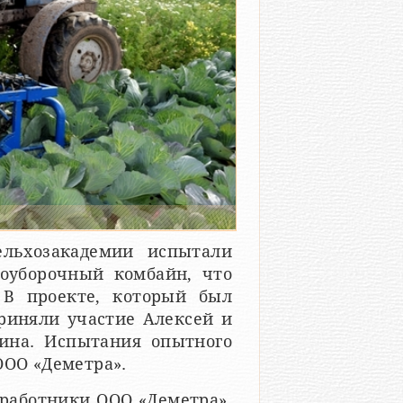
ельхозакадемии испытали
оуборочный комбайн, что
 В проекте, который был
приняли участие Алексей и
ина. Испытания опытного
ООО «Деметра».
работники ООО «Деметра».