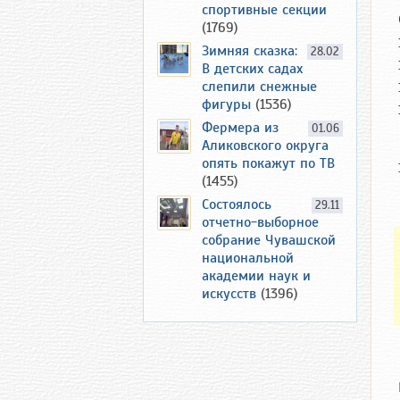
спортивные секции
(1769)
Зимняя сказка:
28.02
В детских садах
слепили снежные
фигуры
(1536)
Фермера из
01.06
Аликовского округа
опять покажут по ТВ
(1455)
Состоялось
29.11
отчетно-выборное
собрание Чувашской
национальной
академии наук и
искусств
(1396)