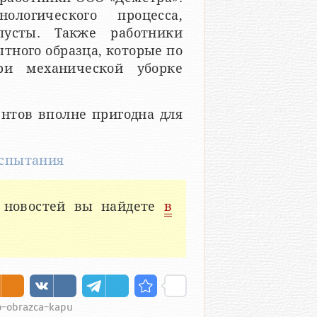
логического процесса,
усты. Также работники
тного образца, которые по
ри механической уборке
ентов вполне пригодна для
спытания
 новостей вы найдете
в
go-obrazca-kapu