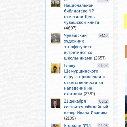
09.06
Национальной
библиотеке ЧР
отметили День
чувашской книги
(4697)
Чувашский
24.10
художник-
этнофутурист
встретился со
школьниками
(2657)
Главу
06.02
Шемуршинского
округа привлекли к
ответственности за
нападание на
охотника
(2381)
21 декабря
08.12
состоится юбилейный
вечер Ивана Иванова
(2109)
В школе №13
02.05