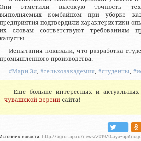
Они отметили высокую точность техно
выполняемых комбайном при уборке кап
предприятия подтвердили характеристики опы
их словам соответствуют требованиям п
капусты.
Испытания показали, что разработка студ
промышленного производства.
#Мари Эл
,
#сельхозакадемия
,
#студенты
,
#и
Еще больше интересных и актуальных
чувашской версии
сайта!
Источник новости:
http://agro.cap.ru/news/2019/0...iya-opitno