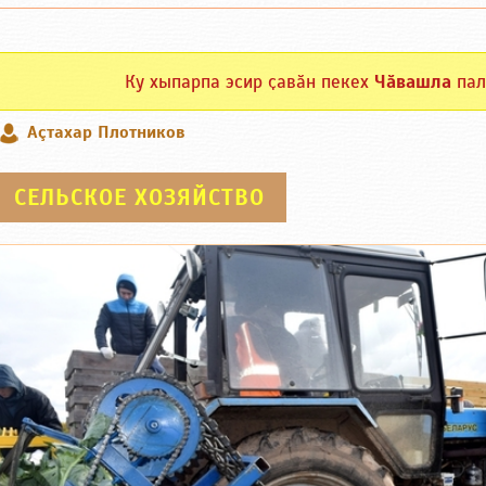
Ку хыпарпа эсир ҫавӑн пекех
Чӑвашла
пал
Аçтахар Плотников
СЕЛЬСКОЕ ХОЗЯЙСТВО