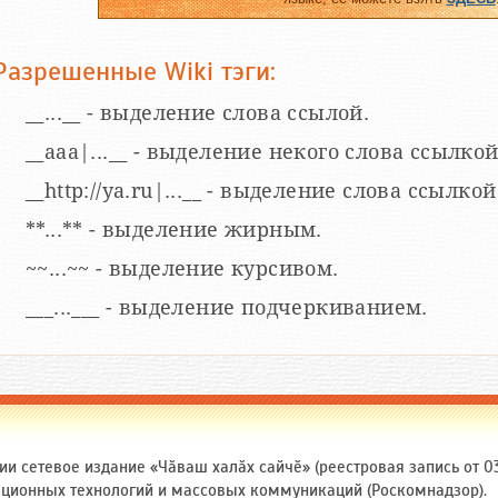
Разрешенные Wiki тэги:
__...__ - выделение слова ссылой.
__aaa|...__ - выделение некого слова ссылкой
__http://ya.ru|...__ - выделение слова ссыл
**...** - выделение жирным.
~~...~~ - выделение курсивом.
___...___ - выделение подчеркиванием.
и сетевое издание «Чӑваш халӑх сайчӗ» (реестровая запись от 03
ационных технологий и массовых коммуникаций (Роскомнадзор).