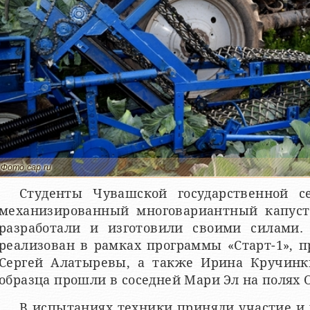
Фото cap.ru
Студенты Чувашской государственной с
механизированный многовариантный капуст
разработали и изготовили своими силами.
реализован в рамках программы «Старт-1», 
Сергей Алатыревы, а также Ирина Кручинк
образца прошли в соседней Мари Эл на полях 
В испытаниях техники приняли участие и 