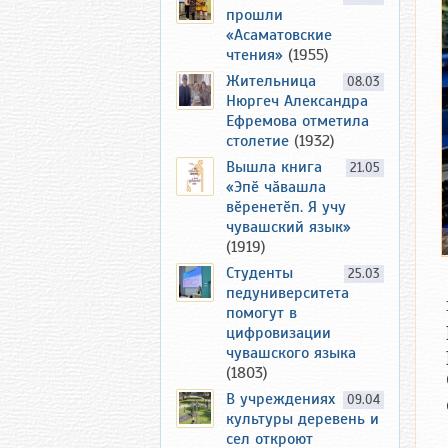
прошли
«Асаматовские
чтения»
(1955)
Жительница
08.03
Нюргеч Александра
Ефремова отметила
столетие
(1932)
Вышла книга
21.05
«Эпӗ чӑвашла
вӗренетӗп. Я учу
чувашский язык»
(1919)
Студенты
25.03
педуниверситета
помогут в
цифровизации
чувашского языка
(1803)
В учреждениях
09.04
культуры деревень и
сел откроют