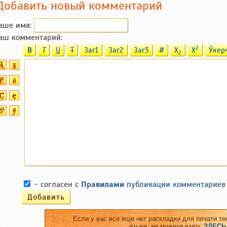
Добавить новый комментарий
аше имя:
аш комментарий:
2
B
T
U
T
Заг1
Заг2
Заг3
#
X
X
Ӳкер
2
- согласен с
Правилами
публикации комментариев
Если у вас все еще нет раскладки для печати те
языке, ее можете взять
ЗДЕСЬ