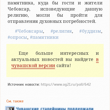
памятника, куда бы гости и жители
Чебоксар, исповедующие данную
религию, могли бы пройти для
отправления духовных потребностей.
#Чебоксары
,
#религия
,
#буддизм
,
#опросы
,
#памятники
Еще больше интересных и
актуальных новостей вы найдете
в
чувашской версии
сайта!
Источник новости:
https://www.og21.ru/poll/642
См. также
Чувашские старейшины поддержали