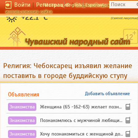
Войти
|
Регистрация
|
Чӑвашла
English
Esperanto
Вход необходим для полног
использования сайта
Возлюби Бога и поступай как хочешь.
+22.1 °C
(Святой Августин)
Религия: Чебоксарец изъявил желание
поставить в городе буддийскую ступу
Объявления
Добавить объявление
Знакомства
Женщина (65 -162-63) желает познакомиться с одиноким, добродушным, без вредных ...
Знакомства
Познакомлюсь с мужчиной любящим танцевать и петь на родном чувашском языке
Знакомства
Хочу познакомиться с женщиной до 55 лет чувашской или русской национальности дл...