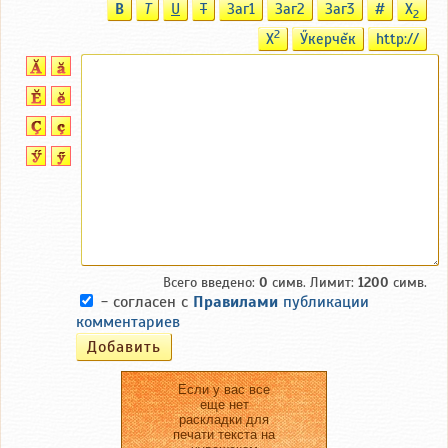
B
T
U
T
Заг1
Заг2
Заг3
#
X
2
2
X
Ӳкерчĕк
http://
Всего введено:
0
симв. Лимит:
1200
симв.
- согласен с
Правилами
публикации
комментариев
Если у вас все
еще нет
раскладки для
печати текста на