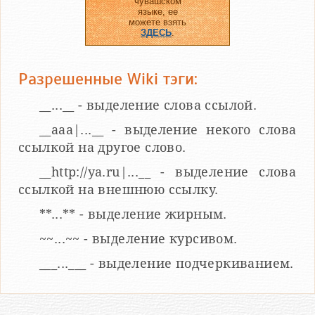
чувашском
языке, ее
можете взять
ЗДЕСЬ
.
Разрешенные Wiki тэги:
__...__ - выделение слова ссылой.
__aaa|...__ - выделение некого слова
ссылкой на другое слово.
__http://ya.ru|...__ - выделение слова
ссылкой на внешнюю ссылку.
**...** - выделение жирным.
~~...~~ - выделение курсивом.
___...___ - выделение подчеркиванием.