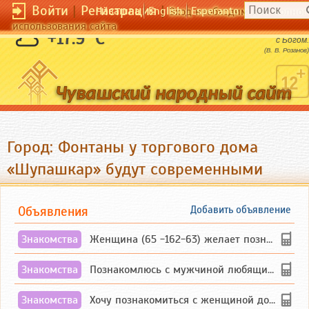
Войти
|
Регистрация
|
Чӑвашла
English
Esperanto
Вход необходим для полног
использования сайта
Одному лучше - потому, что когда один - я
+17.9 °C
с Богом.
(В. В. Розанов)
Город: Фонтаны у торгового дома
«Шупашкар» будут современными
Объявления
Добавить объявление
Знакомства
Женщина (65 -162-63) желает познакомиться с одиноким, добродушным, без вредных ...
Знакомства
Познакомлюсь с мужчиной любящим танцевать и петь на родном чувашском языке
Знакомства
Хочу познакомиться с женщиной до 55 лет чувашской или русской национальности дл...