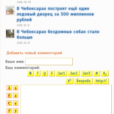
2018, 09, 03
В Чебоксарах построят ещё один
ледовый дворец за 300 миллионов
рублей
2018, 10, 11
В Чебоксарах бездомных собак стало
больше
2018, 10, 15
Добавить новый комментарий
Ваше имя:
Ваш комментарий:
B
T
U
T
Заг1
Заг2
Заг3
#
X
2
2
X
Ӳкерчĕк
http://