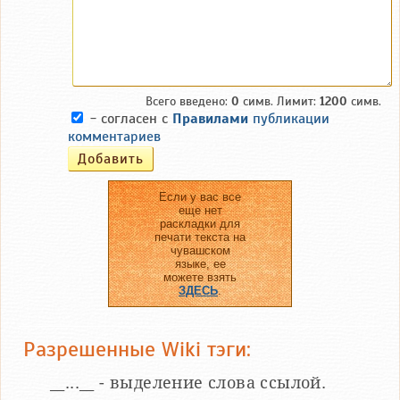
Всего введено:
0
симв. Лимит:
1200
симв.
- согласен с
Правилами
публикации
комментариев
Если у вас все
еще нет
раскладки для
печати текста на
чувашском
языке, ее
можете взять
ЗДЕСЬ
.
Разрешенные Wiki тэги:
__...__ - выделение слова ссылой.