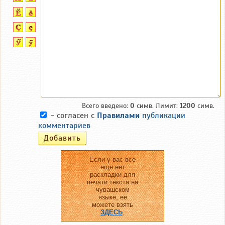
Всего введено:
0
симв. Лимит:
1200
симв.
- согласен с
Правилами
публикации
комментариев
Если у вас все
еще нет
раскладки для
печати текста на
чувашском
языке, ее
можете взять
ЗДЕСЬ
.