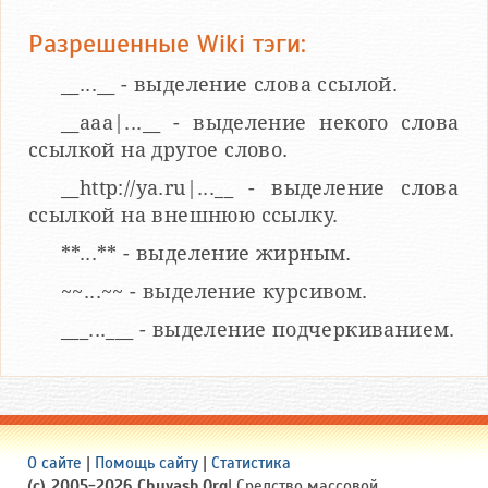
Разрешенные Wiki тэги:
__...__ - выделение слова ссылой.
__aaa|...__ - выделение некого слова
ссылкой на другое слово.
__http://ya.ru|...__ - выделение слова
ссылкой на внешнюю ссылку.
**...** - выделение жирным.
~~...~~ - выделение курсивом.
___...___ - выделение подчеркиванием.
О сайте
|
Помощь сайту
|
Статистика
(c) 2005-2026 Chuvash.Org
| Средство массовой