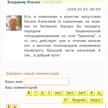
Владимир Изачак
// 3051.33.4555
2018.02.05 09:00
Есть и пожелание в качестве напутствия
Оксане Ачкасовой (к сожалению, не знаю,
как по батюшке). Хорошо бы наладить
передачи Национальной
телерадиокомпании по сети "Триколор", а
то сеть действует уже в течение многих
лет, а местные телепередачи невозможно
посмотреть большей части населения. А
так..., в добрый путь!
Добавить новый комментарий
Ваше имя:
Ваш комментарий:
B
T
U
T
Заг1
Заг2
Заг3
#
X
2
2
X
Ӳкерчĕк
http://