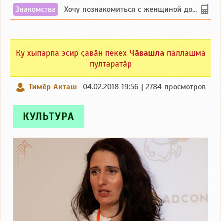
Знакомства
Хочу познакомиться с женщиной до 55 лет чувашской или русской национальности дл...
Ку хыпарпа эсир ҫавӑн пекех
Чӑвашла
паллашма
пултаратӑр
Тимӗр Акташ
04.02.2018 19:56 | 2784 просмотров
КУЛЬТУРА