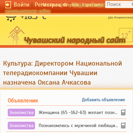
Войти
|
Регистрация
|
Чӑвашла
English
Esperanto
Вход необходим для полног
использования сайта
Если это розы, то они расцветут.
+18.5 °C
(Дж.Фиорентсени)
Культура: Директором Национальной
телерадиокомпании Чувашии
назначена Оксана Ачкасова
Объявления
Добавить объявление
Знакомства
Женщина (65 -162-63) желает познакомиться с одиноким, добродушным, без вредных ...
Знакомства
Познакомлюсь с мужчиной любящим танцевать и петь на родном чувашском языке