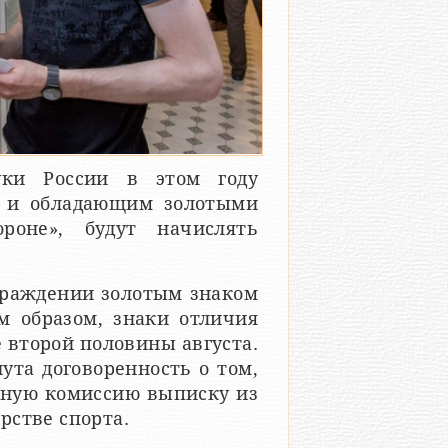
уки России в этом году
 и обладающим золотыми
роне», будут начислять
граждении золотым знаком
м образом, знаки отличия
 второй половины августа.
ута договоренность о том,
мную комиссию выписку из
рстве спорта.