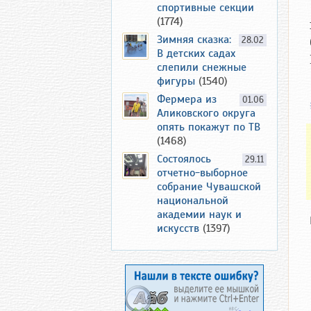
спортивные секции
(1774)
Зимняя сказка:
28.02
В детских садах
слепили снежные
фигуры
(1540)
Фермера из
01.06
Аликовского округа
опять покажут по ТВ
(1468)
Состоялось
29.11
отчетно-выборное
собрание Чувашской
национальной
академии наук и
искусств
(1397)