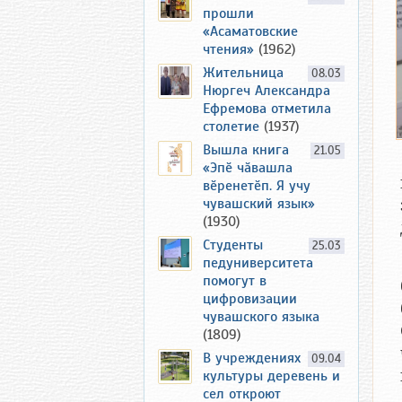
прошли
«Асаматовские
чтения»
(1962)
Жительница
08.03
Нюргеч Александра
Ефремова отметила
столетие
(1937)
Вышла книга
21.05
«Эпӗ чӑвашла
вӗренетӗп. Я учу
чувашский язык»
(1930)
Студенты
25.03
педуниверситета
помогут в
цифровизации
чувашского языка
(1809)
В учреждениях
09.04
культуры деревень и
сел откроют