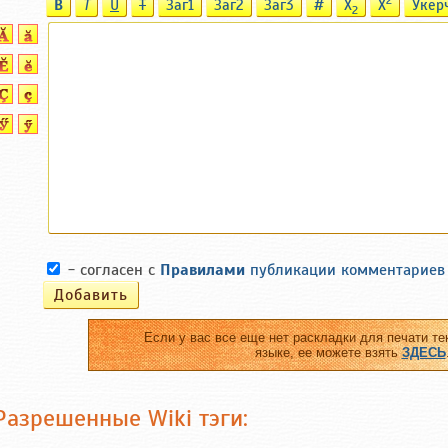
B
T
U
T
Заг1
Заг2
Заг3
#
X
X
Ӳкер
2
- согласен с
Правилами
публикации комментариев
Если у вас все еще нет раскладки для печати те
языке, ее можете взять
ЗДЕСЬ
Разрешенные Wiki тэги: