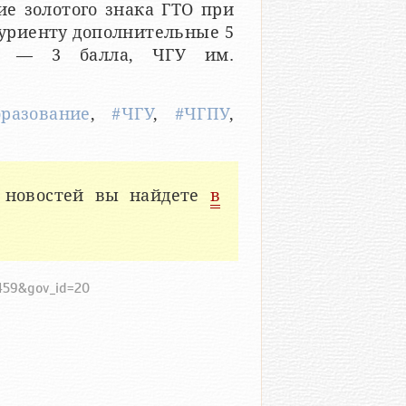
е золотого знака ГТО при
туриенту дополнительные 5
ии — 3 балла, ЧГУ им.
бразование
,
#ЧГУ
,
#ЧГПУ
,
 новостей вы найдете
в
1459&gov_id=20