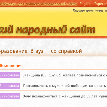
Чӑвашла
English
Espera
необходим для полного использования сайта
Богаче всех тот, 
разование: В вуз — со справкой
Объявления
Знакомства
Женщина (65 -162-63) желает познакомиться с одино
Знакомства
Познакомлюсь с мужчиной любящим танцевать и 
Знакомства
Хочу познакомиться с женщиной до 55 лет чувашской