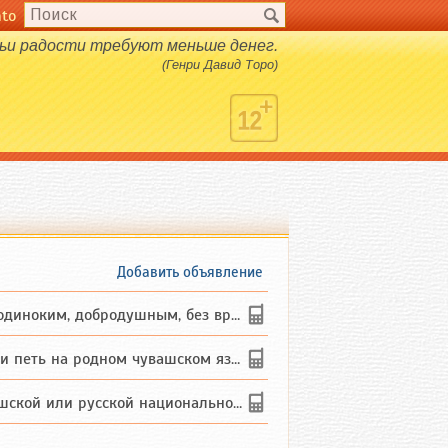
nto
чьи радости требуют меньше денег.
(Генри Давид Торо)
Добавить объявление
ким, добродушным, без вредных ...
петь на родном чувашском языке
 или русской национальности дл...