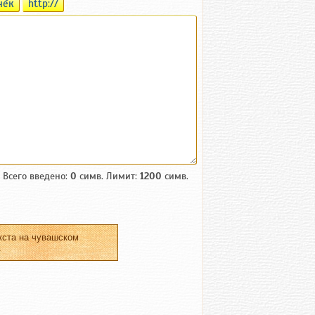
чĕк
http://
Всего введено:
0
симв. Лимит:
1200
симв.
кста на чувашском
.