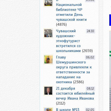
09.06
Национальной
библиотеке ЧР
отметили День
чувашской книги
(4876)
Чувашский
24.10
художник-
этнофутурист
встретился со
школьниками
(2659)
Главу
06.02
Шемуршинского
округа привлекли к
ответственности за
нападание на
охотника
(2386)
21 декабря
08.12
состоится юбилейный
вечер Ивана Иванова
(2112)
В школе №13
02.05