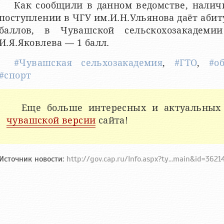
Как сообщили в данном ведомстве, наличи
поступлении в ЧГУ им.И.Н.Ульянова даёт аби
баллов, в Чувашской сельскохозакадем
И.Я.Яковлева — 1 балл.
#Чувашская сельхозакадемия
,
#ГТО
,
#о
#спорт
Еще больше интересных и актуальных
чувашской версии
сайта!
Источник новости:
http://gov.cap.ru/Info.aspx?ty...main&id=362