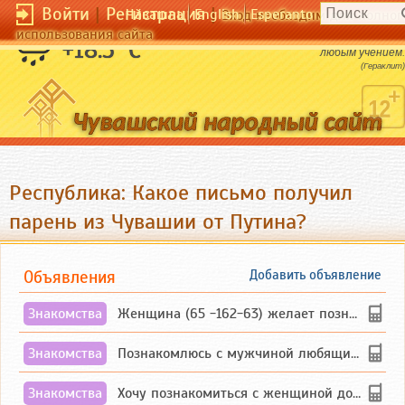
Войти
|
Регистрация
|
Чӑвашла
English
Esperanto
Вход необходим для полног
использования сайта
Неразумный человек способен увлечься
+18.5 °C
любым учением.
(Гераклит)
Республика: Какое письмо получил
парень из Чувашии от Путина?
Объявления
Добавить объявление
Знакомства
Женщина (65 -162-63) желает познакомиться с одиноким, добродушным, без вредных ...
Знакомства
Познакомлюсь с мужчиной любящим танцевать и петь на родном чувашском языке
Знакомства
Хочу познакомиться с женщиной до 55 лет чувашской или русской национальности дл...