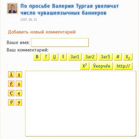
По просьбе Валерия Тургая увеличат
число чувашеязычных баннеров
2017, 06, 13
Добавить новый комментарий
Ваше имя:
Ваш комментарий:
B
T
U
T
Заг1
Заг2
Заг3
#
X
2
2
X
Ӳкерчĕк
http://