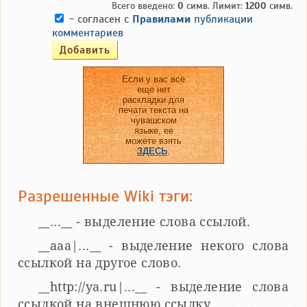
Всего введено:
0
симв. Лимит:
1200
симв.
- согласен с
Правилами
публикации
комментариев
Если у вас все
еще нет
раскладки для
печати текста на
чувашском
языке, ее
можете взять
ЗДЕСЬ
.
Разрешенные Wiki тэги:
__...__ - выделение слова ссылой.
__aaa|...__ - выделение некого слова
ссылкой на другое слово.
__http://ya.ru|...__ - выделение слова
ссылкой на внешнюю ссылку.