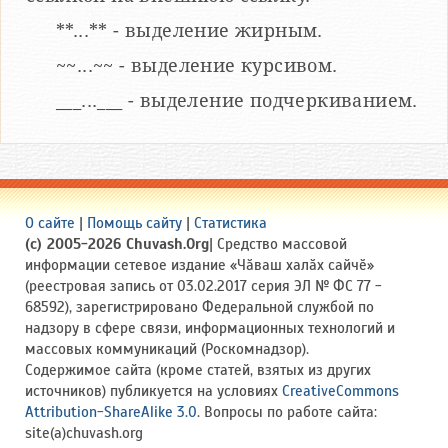
**...** - выделение жирным.
~~...~~ - выделение курсивом.
___...___ - выделение подчеркиванием.
О сайте
|
Помощь сайту
|
Статистика
(c) 2005-2026 Chuvash.Org
| Средство массовой
информации сетевое издание «Чӑваш халӑх сайчӗ»
(реестровая запись от 03.02.2017 серия ЭЛ № ФС 77 -
68592), зарегистрировано Федеральной службой по
надзору в сфере связи, информационных технологий и
массовых коммуникаций (Роскомнадзор).
Содержимое сайта (кроме статей, взятых из других
источников) публикуется на условиях
CreativeCommons
Attribution-ShareAlike 3.0
. Вопросы по работе сайта:
site(a)chuvash.org