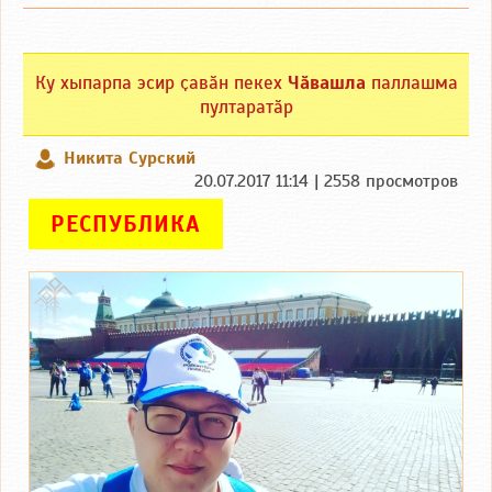
Ку хыпарпа эсир ҫавӑн пекех
Чӑвашла
паллашма
пултаратӑр
Никита Сурский
20.07.2017 11:14 | 2558 просмотров
РЕСПУБЛИКА