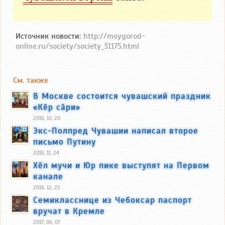
Источник новости:
http://moygorod-
online.ru/society/society_31175.html
См. также
В Москве состоится чувашский праздник
«Кӗр сӑри»
2016, 10, 20
Экс-Полпред Чувашии написал второе
письмо Путину
2016, 11, 24
Хӗл мучи и Юр пике выступят на Первом
канале
2016, 12, 25
Семикласснице из Чебоксар паспорт
вручат в Кремле
2017, 06, 07