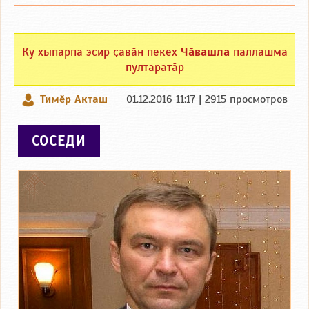
Ку хыпарпа эсир ҫавӑн пекех
Чӑвашла
паллашма
пултаратӑр
Тимӗр Акташ
01.12.2016 11:17 | 2915 просмотров
СОСЕДИ