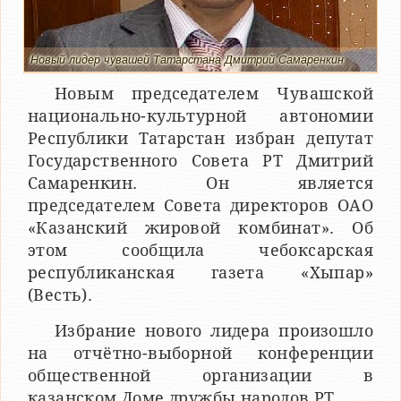
Новый лидер чувашей Татарстана Дмитрий Самаренкин
Новым председателем Чувашской
национально-культурной автономии
Республики Татарстан избран депутат
Государственного Совета РТ Дмитрий
Самаренкин. Он является
председателем Совета директоров ОАО
«Казанский жировой комбинат». Об
этом сообщила чебоксарская
республиканская газета «Хыпар»
(Весть).
Избрание нового лидера произошло
на отчётно-выборной конференции
общественной организации в
казанском Доме дружбы народов РТ.