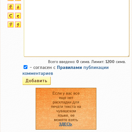
Всего введено:
0
симв. Лимит:
1200
симв.
- согласен с
Правилами
публикации
комментариев
Если у вас все
еще нет
раскладки для
печати текста на
чувашском
языке, ее
можете взять
ЗДЕСЬ
.