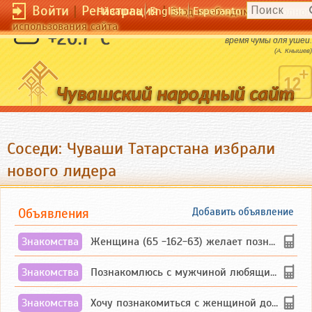
Войти
|
Регистрация
|
Чӑвашла
English
Esperanto
Вход необходим для полног
использования сайта
Красивая женщина - это пир для глаз во
+20.7 °C
время чумы для ушей.
(А. Кнышев)
Соседи: Чуваши Татарстана избрали
нового лидера
Объявления
Добавить объявление
Знакомства
Женщина (65 -162-63) желает познакомиться с одиноким, добродушным, без вредных ...
Знакомства
Познакомлюсь с мужчиной любящим танцевать и петь на родном чувашском языке
Знакомства
Хочу познакомиться с женщиной до 55 лет чувашской или русской национальности дл...