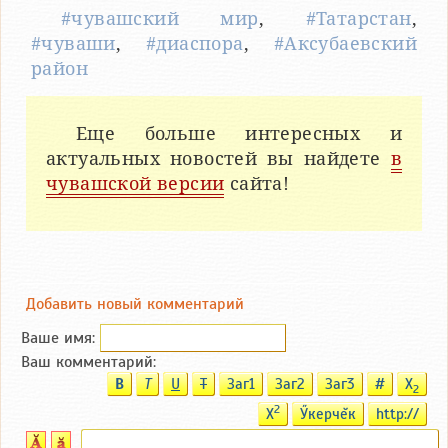
#чувашский мир
,
#Татарстан
,
#чуваши
,
#диаспора
,
#Аксубаевский
район
Еще больше интересных и
актуальных новостей вы найдете
в
чувашской версии
сайта!
Добавить новый комментарий
Ваше имя:
Ваш комментарий:
B
T
U
T
Заг1
Заг2
Заг3
#
X
2
2
X
Ӳкерчĕк
http://