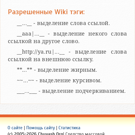
Разрешенные Wiki тэги:
__...__ - выделение слова ссылой.
__aaa|...__ - выделение некого слова
ссылкой на другое слово.
__http://ya.ru|...__ - выделение слова
ссылкой на внешнюю ссылку.
**...** - выделение жирным.
~~...~~ - выделение курсивом.
___...___ - выделение подчеркиванием.
О сайте
|
Помощь сайту
|
Статистика
(c) 2005-2026 Chuvash.Org
| Средство массовой