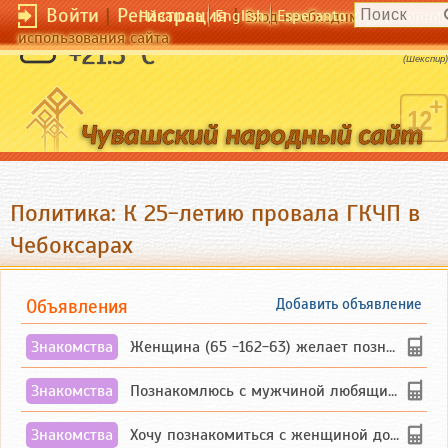
Войти
|
Регистрация
|
Чӑвашла
English
Esperanto
Вход необходим для полног
использования сайта
Прибавь еще один оттенок к радуге.
+21.5 °C
(Шекспир)
Политика: К 25-летию провала ГКЧП в
Чебоксарах
Объявления
Добавить объявление
Знакомства
Женщина (65 -162-63) желает познакомиться с одиноким, добродушным, без вредных ...
Знакомства
Познакомлюсь с мужчиной любящим танцевать и петь на родном чувашском языке
Знакомства
Хочу познакомиться с женщиной до 55 лет чувашской или русской национальности дл...