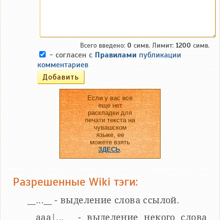
Всего введено:
0
симв. Лимит:
1200
симв.
- согласен с
Правилами
публикации
комментариев
Если у вас все
еще нет
раскладки для
печати текста на
чувашском
языке, ее
можете взять
ЗДЕСЬ
.
Разрешенные Wiki тэги:
__...__ - выделение слова ссылой.
__aaa|...__ - выделение некого слова