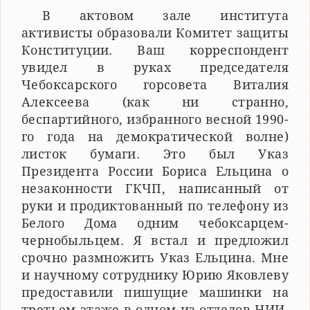
В актовом зале института
активисты образовали Комитет защиты
Конституции. Ваш корреспондент
увидел в руках председателя
Чебоксарского горсовета Виталия
Алексеева (как ни странно,
беспартийного, избранного весной 1990-
го года на демократической волне)
листок бумаги. Это был Указ
Президента России Бориса Ельцина о
незаконности ГКЧП, написанный от
руки и продиктованный по телефону из
Белого Дома одним чебоксарцем-
чернобыльцем. Я встал и предложил
срочно размножить Указ Ельцина. Мне
и научному сотруднику Юрию Яковлеву
предоставили пишущие машинки на
третьем этаже в одном из отделов НИИ.