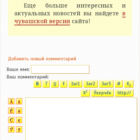
Еще больше интересных и
актуальных новостей вы найдете
в
чувашской версии
сайта!
Добавить новый комментарий
Ваше имя:
Ваш комментарий:
B
T
U
T
Заг1
Заг2
Заг3
#
X
2
2
X
Ӳкерчĕк
http://