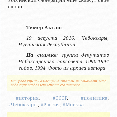
Российской Федерации ещё скажут своё
слово.
Тимер Акташ
.
19 августа 2016, Чебоксары,
Чувашская Республика.
На снимке
: группа депутатов
Чебоксарского горсовета 1990-1994
годов. 1994. Фото из архива автора.
От редакции
: Размещение статей не означает, что
редакция разделяет мнение его авторов.
#история
,
#СССР
,
#политика
,
#Чебоксары
,
#Россия
,
#Москва