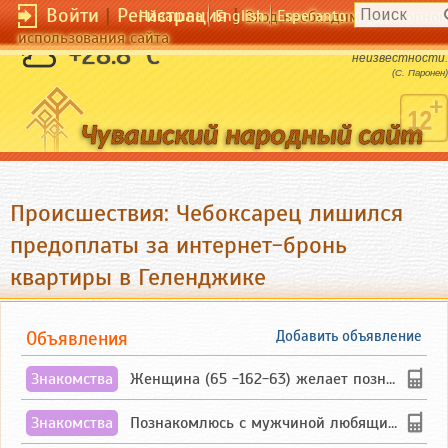
Войти
|
Регистрация
|
Чӑвашла
English
Esperanto
Вход необходим для полног
использования сайта
Знание - это препятствие на пути
+28.8 °C
неизвестности.
(С. Паронен)
Происшествия: Чебоксарец лишился
предоплаты за интернет-бронь
квартиры в Геленджике
Объявления
Добавить объявление
Знакомства
Женщина (65 -162-63) желает познакомиться с одиноким, добродушным, без вредных ...
Знакомства
Познакомлюсь с мужчиной любящим танцевать и петь на родном чувашском языке