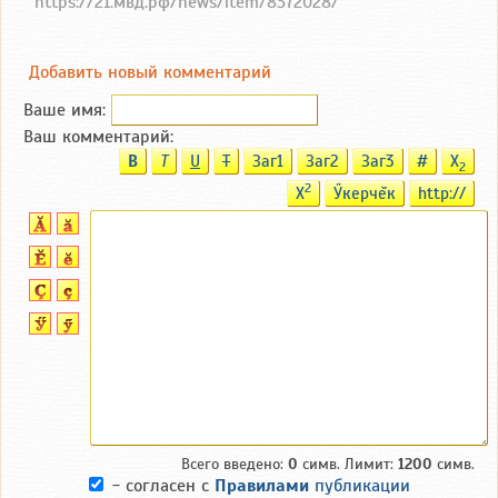
https://21.мвд.рф/news/item/8372028/
Добавить новый комментарий
Ваше имя:
Ваш комментарий:
B
T
U
T
Заг1
Заг2
Заг3
#
X
2
2
X
Ӳкерчĕк
http://
Всего введено:
0
симв. Лимит:
1200
симв.
- согласен с
Правилами
публикации