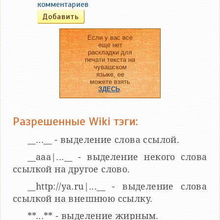
комментариев
Если у вас все
еще нет
раскладки для
печати текста на
чувашском
языке, ее
можете взять
ЗДЕСЬ
.
Разрешенные Wiki тэги:
__...__ - выделение слова ссылой.
__aaa|...__ - выделение некого слова
ссылкой на другое слово.
__http://ya.ru|...__ - выделение слова
ссылкой на внешнюю ссылку.
**...** - выделение жирным.