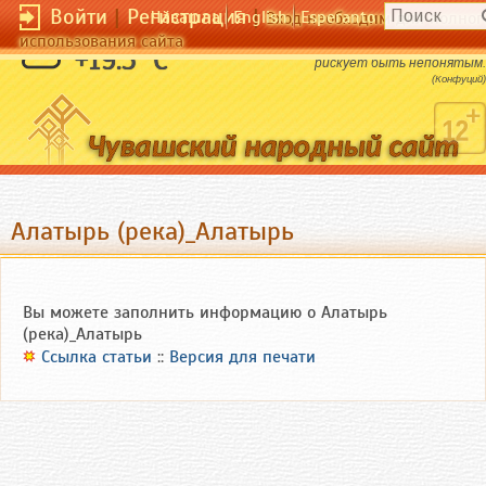
Войти
|
Регистрация
|
Чӑвашла
English
Esperanto
Вход необходим для полног
использования сайта
Блажен тот,кто ничего не знает: он не
+19.5 °C
рискует быть непонятым.
(Конфуций)
Алатырь (река)_Алатырь
Вы можете заполнить информацию о Алатырь
(река)_Алатырь
Ссылка статьи
::
Версия для печати