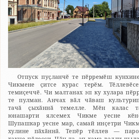
Отпуск пуҫланчӗ те пӗрремӗш кунхин
Чикмене ҫитсе курас терӗм. Тӗллевӗс
темиҫеччӗ. Чи малтанах эп ку хулара пӗр
те пулман. Анчах вӑл чӑваш культури
тачӑ ҫыхӑннӑ темелле. Мӗн калас т
юнашарти ялсемех Чикме уесне кӗн
Шупашкар уесне мар, самай инҫетри Чик
хулине пӑхӑннӑ. Тепӗр тӗллев — пар
хакне пӗлесси. Чӑн та, эп хама валли чыл