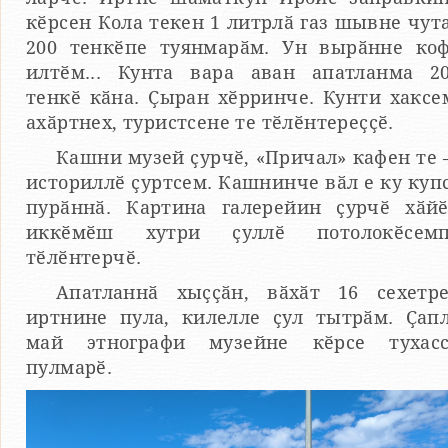
кӗрсен Кола текен 1 литрлӑ газ шывне чут
200 тенкӗпе туянмарӑм. Ун вырӑнне ко
илтӗм... Кунта вара аван апатланма 2
тенкӗ кӑна. Ҫыран хӗрринче. Кунти хаксе
ахӑртнех, туристсене те тӗлӗнтереҫҫӗ.
Кашни музей ҫурчӗ, «Причал» кафен те
историллӗ ҫуртсем. Кашнинче вӑл е ку куп
пурӑннӑ. Картина галерейин ҫурчӗ хӑй
иккӗмӗш хутри ҫуллӗ потолокӗсемп
тӗлӗнтерчӗ.
Апатланнӑ хыҫҫӑн, вӑхӑт 16 сехетр
иртнине пула, килелле ҫул тытрӑм. Ҫап
май этнографи музейне кӗрсе тухас
пулмарӗ.