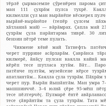
тӗрлӗ ҫырмасемпе ҫӳренӗрен парома ҫи
ман 111 ҫухрӑм пулса тухрӗ. Каял
килмелли ҫул ман вырӑнӗпе кӗскерех пулч
вырӑнӗ-вырӑнӗпе (тепӗр ҫулсем пӑх
хӑтланнӑ май) — вӑрӑмрах. Ҫапла май 2
ҫухрӑм ҫула парӑнтарма тиврӗ. 30 ли
бензин пӗтрӗ теме пулать.
Чикмене кӗнӗ май Татнефть патӗн
черет пуррине асӑрхарӑм. Ҫаврӑнса тӑр
килмерӗ, ӑнӑҫу пулсан каялла кайнӑ м
кӗрӗп тесе шутласа хутӑм. Вӑт... Пар
патӗнче пултӑм, музейсене кӗрсе тухрӑ
апатлантӑм... Каялла ҫула тухрӑм. Пӑхрӑм 
черет пур. Вырӑн йышӑнтӑм. Ман умра 7
машшинччӗ. 3–4 юлнӑ ҫӗре 95-мӗш пӗт
тесе пӗлтерчӗҫ. Пулмарӗ ӗнтӗ авӑрланас
тесе ҫӑврӑнтӑм та ҫула тухрӑм. Тата м