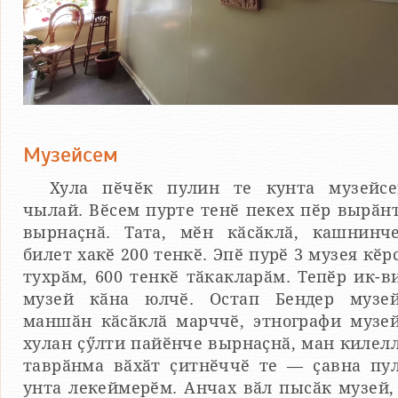
Музейсем
Хула пӗчӗк пулин те кунта музейс
чылай. Вӗсем пурте тенӗ пекех пӗр вырӑн
вырнаҫнӑ. Тата, мӗн кӑсӑклӑ, кашнинч
билет хакӗ 200 тенкӗ. Эпӗ пурӗ 3 музея кӗр
тухрӑм, 600 тенкӗ тӑкакларӑм. Тепӗр ик-в
музей кӑна юлчӗ. Остап Бендер музе
маншӑн кӑсӑклӑ марччӗ, этнографи музе
хулан ҫӳлти пайӗнче вырнаҫнӑ, ман килел
таврӑнма вӑхӑт ҫитнӗччӗ те — ҫавна пу
унта лекеймерӗм. Анчах вӑл пысӑк музей,