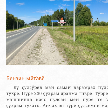
Бензин ыйтӑвӗ
Ку ҫулҫӳрев ман самай вӑрӑмрах пул
тухрӗ. Пурӗ 230 ҫухрӑм ярӑнма тиврӗ. Тӳрр
машшинпа каяс пулсан мӗн пурӗ те 
ҫухрӑм тухать. Анчах эп тӳрӗ ҫулсемпе ма