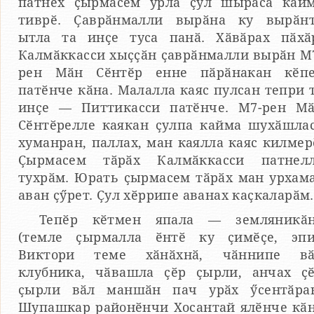
патнех ҫырмасем урлӑ ҫул шыраса кай
тиврӗ. Ҫаврӑнмалли вырӑна ку вырӑн
ытла та инҫе туса панӑ. Хӑвӑрах пӑхӑ
Калмӑккасси хыҫҫӑн ҫаврӑнмалли вырӑн М
рен Мӑн Сӗнтӗр енне пӑрӑнакан кӗп
патӗнче кӑна. Малалла каяс пулсан тепри 
инҫе — Питтикасси патӗнче. М7-рен М
Сӗнтӗрелле каякан ҫулпа кайма шухӑшла
хуманран, паллах, ман каялла каяс килмер
Ҫырмасем тӑрӑх Калмӑккасси патнел
тухрӑм. Юрать ҫырмасем тӑрӑх ман урхам
аван ҫӳрет. Ҫул хӗррипе аванах каҫкаларӑм.
Тепӗр кӗтмен япала — земляникӑ
(темле ҫырмалла ӗнтӗ ку ҫимӗҫе, эп
Виктори теме хӑнӑхнӑ, чӑннипе вӑ
клубника, чӑвашла ҫӗр ҫырли, анчах ҫ
ҫырли вӑл маншӑн пач урӑх ӳсентӑра
Шупашкар районӗнчи Хосантай ялӗнче кӑ