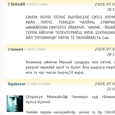
СТАНЬЯЛ
2026.07.
// 6675.3.3840
18:
САНПА ПЁРЛЕ ПЁЛНЁ ВЫРӐНСЕНЕ ҪИТСЕ КУРМ
АВАН ПУЛЧЁ. ТЕМЩЁН ЧАЛӐМа ,СПИРКК
мИХАЙЛОВА СИКТЕРСЕ ХӐВАРНӐ... ЧИКМЕ - ЙЫВ
ТЁРРИ АЙЁНЧИ ТЁЛЁНТЕРМЁШ ХУЛА. ШУПАШКА
ВӐЛ "ПРОВИНЦИ" ПАТНЕ ТЕ ПЫРАЙМАСТЬ Ҫав...
станьял
2026.07.
// 6675.3.3840
18:
Аламнер айёнчи Малый сундырь ялё пётнё, 
ÿкернĕ чиркĕвĕ халĕ те ĕçлет. Ăна шыраса пир
яла та час-часах пыраçç'ĕ вара...
Agabazar
2026.07.
// 2067.23.0909
21:
Çĕпритун Миххайлăф Чикмере суд тăлмач
пулса ĕçленĕ.
Чалăм пирки калаçмăпăр, анчах та Ар Сĕнт