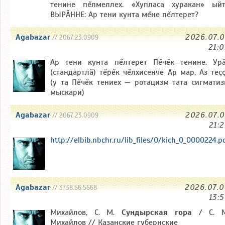
тенине пĕлмеллех. «Хупласа хуракан» ый
ВЫРӐННЕ: Ар тени кунта мĕне пĕлтерет?
Agabazar
2026.07.
// 2067.23.0909
21:
Ар тени кунта пĕлтерет Пĕчĕк тенине. Ур
(стандартлă) тĕрĕк чĕлхисенче Ар мар, Аз теç
(у та Пĕчĕк тениех — ротацизм тата сигмати
мыскари)
Agabazar
2026.07.
// 2067.23.0909
21:
http://elbib.nbchr.ru/lib_files/0/kich_0_0000224.p
Agabazar
2026.07.
// 3738.66.5668
13:
Михайлов, С. М.
Сундырская гора
/ С. М
Михайлов // Казанские губернские