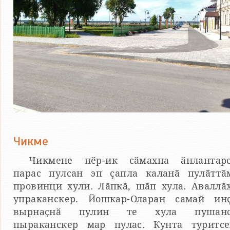
Чикме
Чикмене пӗр-ик сӑмахпа ӑнлантар
парас пулсан эп ҫапла каланӑ пулӑттӑ
провинци хули. Лӑпкӑ, шӑп хула. Аваллӑ
упраканскер. Йошкар-Оларан самай ин
вырнаҫнӑ пулин те хула пушанс
пыраканскер мар пулас. Кунта туритс