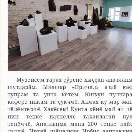
Музейсем тӑрӑх ҫӳренӗ хыҫҫӑн апатлан
шутларӑм. Ынашар «Причал» ятлӑ ка
тупрӑм та унта кӗтӗм. Юнкун пулнӑр
кафере никам та ҫукччӗ. Анчах ку мар ма
тӗлӗнтерчӗ. Хакӗсем! Кунта кӗнӗ май эп п
пин тенкӗ патнелле тӑкаклатӑп пу
тенӗччӗ. Апатланма мана 200 тенке кай
ларчӗ. Иртнӗ шӑматкун Ирбис заправки