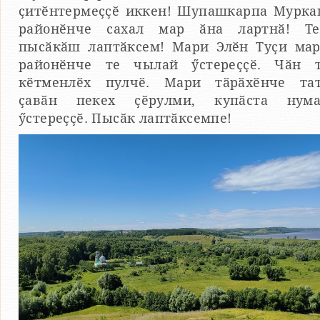
ҫитӗнтермеҫҫӗ иккен! Шупашкарпа Мурк
районӗнче сахал мар ӑна лартнӑ! Т
пысӑкӑш лаптӑксем! Мари Элӗн Туҫи ма
районӗнче те чылай ӳстереҫҫӗ. Чӑн 
кӗтменлӗх пулчӗ. Мари тӑрӑхӗнче та
ҫавӑн пекех ҫӗрулми, купӑста нум
ӳстереҫҫӗ. Пысӑк лаптӑксемпе!