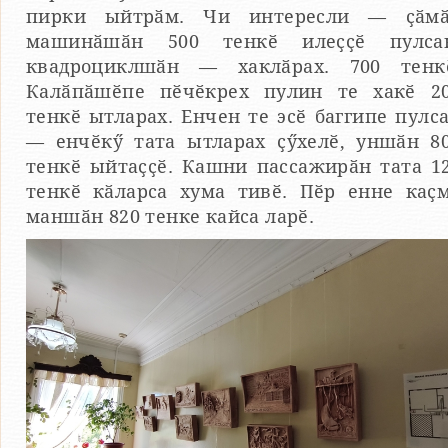
пирки ыйтрӑм. Чи интересли — ҫӑм
машинӑшӑн 500 тенкӗ илеҫҫӗ пулса
квадроциклшӑн — хаклӑрах. 700 тенк
Калӑпӑшӗпе пӗчӗкрех пулин те хакӗ 2
тенкӗ ытларах. Енчен те эсӗ баггипе пулс
— енчӗкӳ тата ытларах ҫӳхелӗ, уншӑн 8
тенкӗ ыйтаҫҫӗ. Кашни пассажирӑн тата 1
тенкӗ кӑларса хума тивӗ. Пӗр енне каҫ
маншӑн 820 тенке кайса ларӗ.