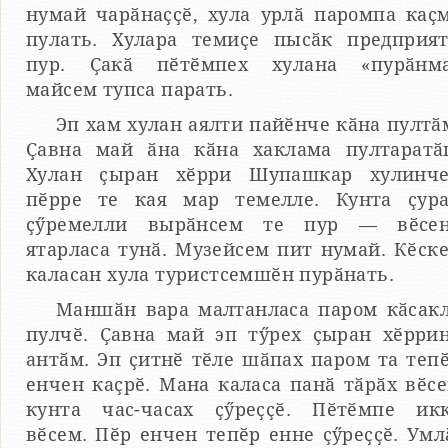
нумай чарӑнаҫҫӗ, хула урлӑ паромпа каҫ
пулать. Хулара темиҫе пысӑк предприя
пур. Ҫакӑ пӗтӗмпех хулана «пурӑнм
майсем тупса парать.
Эп хам хулан аялти пайӗнче кӑна пултӑ
Ҫавна май ӑна кӑна хаклама пултаратӑ
Хулан ҫыран хӗрри Шупашкар хулинч
пӗрре те кая мар темелле. Кунта ҫур
ҫӳремелли вырӑнсем те пур — вӗсе
ятарласа тунӑ. Музейсем пит нумай. Кӗск
каласан хула туристсемшӗн пурӑнать.
Маншӑн вара малтанласа паром кӑсак
пулчӗ. Ҫавна май эп тӳрех ҫыран хӗрри
антӑм. Эп ҫитнӗ тӗле шӑпах паром та теп
енчен каҫрӗ. Мана каласа панӑ тӑрӑх вӗс
кунта час-часах ҫӳреҫҫӗ. Пӗтӗмпе ик
вӗсем. Пӗр енчен тепӗр енне ҫӳреҫҫӗ. Умл