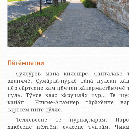
Пӗтӗмлетни
Ҫулҫӳрев мана килӗшрӗ. Ҫанталӑкӗ 
аванччӗ. Ҫумӑрлӑ-нӳрлӗ тӑнӑ пулсан хӑ
пӗр сӑртсене хам пӗччен хӑпармастӑмччӗ 
пуль. Тӳнсе каяс хӑрушлӑх пур... Те шу
кайӑп... Чикме-Аламнер тӑрӑхӗнче ва
сӑртсем питӗ ҫӳллӗ.
Тӗллевсене те пурнӑҫларӑм. Пар
хакӗсене пӗлтӗм, ҫулсене тупрӑм, Чик