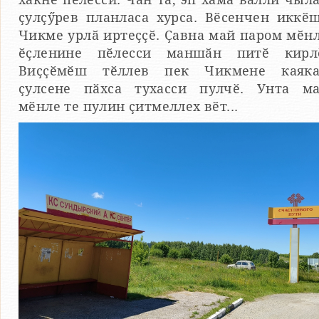
ҫулҫӳрев планласа хурса. Вӗсенчен иккӗ
Чикме урлӑ иртеҫҫӗ. Ҫавна май паром мӗн
ӗҫленине пӗлесси маншӑн питӗ кирл
Виҫҫӗмӗш тӗллев пек Чикмене каяк
ҫулсене пӑхса тухасси пулчӗ. Унта м
мӗнле те пулин ҫитмеллех вӗт...