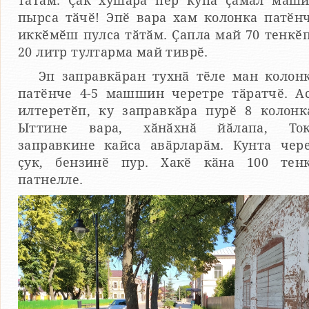
тӑтӑм. Ҫак хушӑра пӗр купа ҫӑмӑл маш
пырса тӑчӗ! Эпӗ вара хам колонка патӗн
иккӗмӗш пулса тӑтӑм. Ҫапла май 70 тенкӗ
20 литр тултарма май тиврӗ.
Эп заправкӑран тухнӑ тӗле ман колон
патӗнче 4-5 машшин черетре тӑратчӗ. А
илтеретӗп, ку заправкӑра пурӗ 8 колонк
Ыттине вара, хӑнӑхнӑ йӑлапа, Ток
заправкине кайса авӑрларӑм. Кунта чер
ҫук, бензинӗ пур. Хакӗ кӑна 100 тен
патнелле.