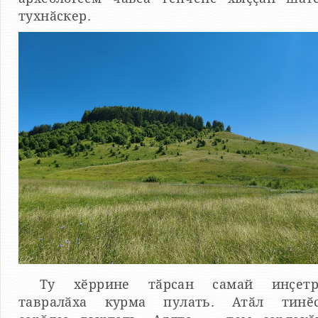
тухнӑскер.
Ту хӗррине тӑрсан самай инҫет
тавралӑха курма пулать. Атӑл тинӗ