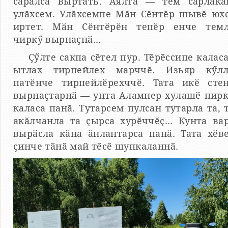
сарӑлса выртать. Аялта — тем сарлак
улӑхсем. Улӑхсемпе Мӑн Сӗнтӗр шывӗ юх
иртет. Мӑн Сӗнтӗрӗн тепӗр енче тем
чиркӳ вырнаҫнӑ...
Ҫӳлте сакпа сӗтел пур. Тӗрӗссипе калас
ытлах тирпейлех марччӗ. Изьяр кӳл
патӗнче тирпейлӗрехччӗ. Тата икӗ сте
вырнаҫтарнӑ — унта Аламнер хулашӗ пир
каласа панӑ. Тутарсем пулсан тутарла та, 
акӑлчанла та ҫырса хурӗччӗҫ... Кунта ва
вырӑсла кӑна ӑнлантарса панӑ. Тата хӗв
ҫинче тӑнӑ май тӗсӗ шупкаланнӑ.