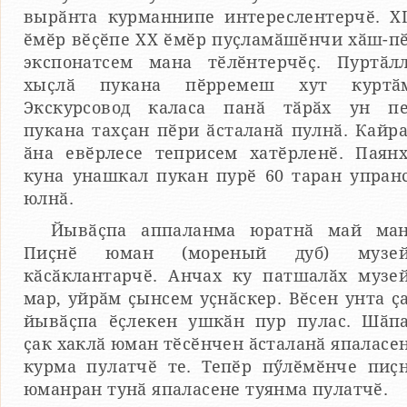
вырӑнта курманнипе интереслентерчӗ. X
ӗмӗр вӗҫӗпе XX ӗмӗр пуҫламӑшӗнчи хӑш-п
экспонатсем мана тӗлӗнтерчӗҫ. Пуртӑл
хыҫлӑ пукана пӗрремеш хут куртӑм
Экскурсовод каласа панӑ тӑрӑх ун п
пукана тахҫан пӗри ӑсталанӑ пулнӑ. Кайр
ӑна евӗрлесе теприсем хатӗрленӗ. Паян
куна унашкал пукан пурӗ 60 таран упран
юлнӑ.
Йывӑҫпа аппаланма юратнӑ май ма
Пиҫнӗ юман (мореный дуб) музей
кӑсӑклантарчӗ. Анчах ку патшалӑх музе
мар, уйрӑм ҫынсем уҫнӑскер. Вӗсен унта ҫ
йывӑҫпа ӗҫлекен ушкӑн пур пулас. Шӑп
ҫак хаклӑ юман тӗсӗнчен ӑсталанӑ япаласе
курма пулатчӗ те. Тепӗр пӳлӗмӗнче пиҫ
юманран тунӑ япаласене туянма пулатчӗ.