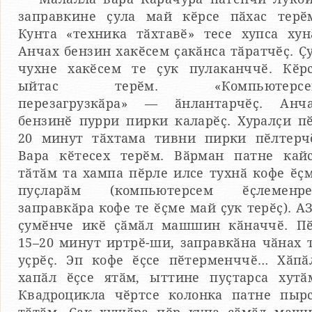
заправкине ҫула май кӗрсе пӑхас терӗ
Кунта «техника тӑхтавӗ» тесе хупса хун
Анчах бензин хакӗсем ҫакӑнса тӑратчӗҫ. Ҫ
чухне хакӗсем те ҫук пулаканччӗ. Кӗр
ыйтас терӗм. «Компьютерсе
перезагрузкӑра» — ӑнлантарчӗҫ. Анч
бензинӗ пурри пирки каларӗҫ. Хуралҫи п
20 минут тӑхтама тивни пирки пӗлтерч
Вара кӗтесех терӗм. Вӑрман патне кай
тӑтӑм та хампа пӗрле илсе тухнӑ кофе ӗҫ
пуҫларӑм (компьютерсем ӗҫлеменре
заправкӑра кофе те ӗҫме май ҫук терӗҫ). А
ҫумӗнче икӗ ҫӑмӑл машшин кӑначчӗ. П
15–20 минут иртрӗ-ши, заправкӑна чӑнах 
уҫрӗҫ. Эп кофе ӗҫсе пӗтерменччӗ… Хӑпӑ
хапӑл ӗҫсе ятӑм, ыттине пуҫтарса хутӑ
Квадроцикла чӗртсе колонка патне пыр