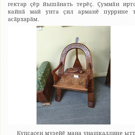
гектар ҫӗр йышӑнать терӗҫ. Ҫуммӑн ирт
кайнӑ май унта ҫил арманӗ пуррине 
асӑрхарӑм.
Купсасен музейӗ мана унашкаллине ыт