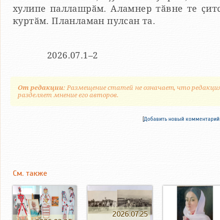
хулипе паллашрӑм. Аламнер тӑвне те ҫит
куртӑм. Планламан пулсан та.
2026.07.1–2
От редакции
: Размещение статей не означает, что редакци
разделяет мнение его авторов.
[
Добавить новый комментарий
См. также
2026.07.25