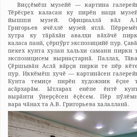
Виҫҫӗмӗш музейӗ — картина галерей
Тӗрӗсрех каласан ку пирӗн наци музе
йышши музей. Официаллӑ вӑл А.В
Григорьев ячӗллӗ музей ятлӑ. Пӗррем
хутра ку тӑрӑхӑн авалхи вӑхӑчӗ пир
каласа панӑ, ҫӗрпӳрт экспозицийӗ пур. Ҫав
пекех кунта хулан хальхи самани пирки 
экспозицисем вырнаҫтарнӑ. Паллах, Тӑв
Ҫӗршывӑн Аслӑ вӑрҫи пирки те пӗр кӗт
пур. Иккӗмӗш хучӗ — картинӑсен галерей
Кунта темиҫе пирӗн художник ӗҫне 
асӑрхарӑм. Ытларах енӗпе ӗнтӗ кун
вырӑнти ӳнерҫӗсен ӗҫӗсем. Пӗр пӳлӗм
вара чӑнах та А.В. Григорьева халалланӑ.