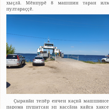
хыҫлӑ. Мӗнпурӗ 8 машшин таран ил
пултараҫҫӗ.
Ҫыранӑн тепӗр енчен каҫнӑ машшинс
парома пушатсан эп кассӑна кайса хакс