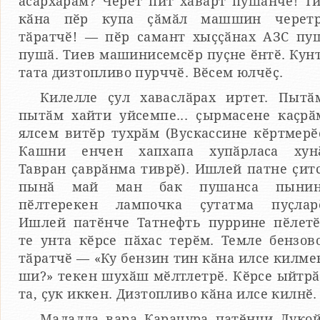
асӑрхарӑм? Черет пит хӑвӑрт пушанчӗ! Т
кӑна пӗр купа ҫӑмӑл машшин черет
тӑратчӗ! — пӗр самант хыҫҫӑнах АЗС пу
пушӑ. Тиев машинисемсӗр пуҫне ӗнтӗ. Кун
тата дизтопливо пурччӗ. Вӗсем юлчӗҫ.
Килелле ҫул хаваслӑрах иртет. Пытӑ
пытӑм хайти уйсемпе... ҫырмасене каҫрӑ
ялсем витӗр тухрӑм (Вускассине кӗртмерӗ
Кашни енчен хапхапа хупӑрласа хун
Тавран ҫаврӑнма тиврӗ). Ишлей патне ҫит
пынӑ май ман бак пушанса пынин
пӗлтерекен лампочка ҫутатма пуҫлар
Ишлей патӗнче Татнефть пуррине пӗлет
те унта кӗрсе пӑхас терӗм. Темле бензов
тӑратчӗ — «Ку бензин тин кӑна илсе килме
ши?» текен шухӑш мӗлтлетрӗ. Кӗрсе ыйтр
та, ҫук иккен. Дизтопливо кӑна илсе килнӗ.
Малалла вара Карачура патӗнчи Луко