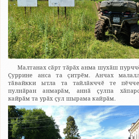
Малтанах сӑрт тӑрӑх анма шухӑш пурчч
Ҫуррине анса та ҫитрӗм. Анчах малал
тӑвайкки ытла та тайлӑкччӗ те пӗчч
пулнӑран анмарӑм, аннӑ ҫулпа хӑпар
кайрӑм та урӑх ҫул шырама кайрӑм.