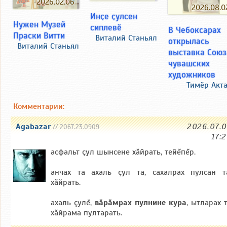
2026.02.06
2026.08.0
Инҫе ҫулсен
Нужен Музей
сиплевӗ
В Чебоксарах
Праски Витти
Виталий Станьял
открылась
Виталий Станьял
выставка Союз
чувашских
художников
Тимӗр Акт
Комментарии:
Agabazar
2026.07.
// 2067.23.0909
17:
асфальт çул шынсене хăйрать, тейĕпĕр.
анчах та ахаль çул та, сахалрах пулсан т
хăйрать.
ахаль çулĕ,
вăрăмрах пулнине кура
, ытларах 
хăйрама пултарать.