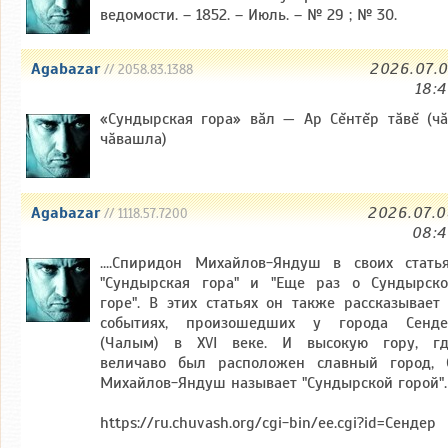
ведомости. – 1852. – Июль. – № 29 ; № 30.
Agabazar
2026.07.
// 2058.83.1388
18:
«Сундырская гора» вăл — Ар Сĕнтĕр тăвĕ (ч
чăвашла)
Agabazar
2026.07.
// 1118.57.7200
08:4
....Спиридон Михайлов-Яндуш в своих стать
"Сундырская гора" и "Еще раз о Сундырск
горе". В этих статьях он также рассказывает
событиях, произошедших у города Сенде
(Чалым) в XVI веке. И высокую гору, гд
величаво был расположен славный город, 
Михайлов-Яндуш называет "Сундырской горой".
https://ru.chuvash.org/cgi-bin/ee.cgi?id=Сендер