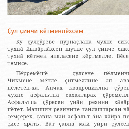
Ҫул ҫинчи кӗтменлӗхсем
Ку ҫулҫӳреве пурнӑҫланӑ чухне сик
тухнӑ йывӑрлӑхсен шутне ҫул ҫинче сик
тухнӑ кӗтмен япаласене кӗртмелле. Вӗс
темиҫе.
Пӗрремӗшӗ — ҫулсене пӗлменни
Чикмене мӗнле ҫитмеллине эп ав
пӗлетӗп-ха. Анчах квадроциклпа ҫӳре
чухне асфальтпа сахалтарах ҫӳремелл
Асфальтпа ҫӳресен унӑн резини хӑвӑ
пӗтет. Машшин резинипе танлаштарсан в
ҫемҫерех, ҫавна май асфальт ӑна хӑйра п
ҫисе ярать. Вӑт ҫавна май уйри ҫулсе