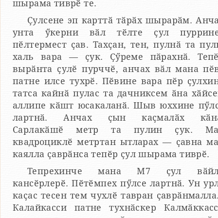
шырама тиврӗ те.
Ҫулсене эп карттӑ тӑрӑх шырарӑм. Анч
унта ӳкерни вӑл тӗлте ҫул пуррин
пӗлтермест ҫав. Тахҫан, тен, пулнӑ та пул
халь вара — ҫук. Ҫӳреме пӑрахнӑ. Теп
вырӑнта ҫулӗ пурччӗ, анчах вӑл мана пӗ
патне илсе тухрӗ. Пӗвине вара пӗр ҫулхи
татса кайнӑ пулас та дачниксем ӑна хӑйс
аллипе кӑшт юсакаланӑ. Шыв юххине пӳл
лартнӑ. Анчах ҫын каҫмалӑх кӑн
Сарлакӑшӗ метр та пулин ҫук. М
квадроциклӗ метртан ытларах — ҫавна м
каялла ҫаврӑнса тепӗр ҫул шырама тиврӗ.
Тепрехинче мана М7 ҫул вӑйл
кансӗрлерӗ. Пӗтӗмпех пӳлсе лартнӑ. Ун ур
каҫас тесен тем чухлӗ тавран ҫаврӑнмалла.
Калайкасси патне тухнӑскер Калмӑккас