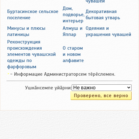
чувашей
Дом,
Буртасинское сельское
Декоративная
подворье,
поселение
бытовая утварь
интерьер
Минусы и плюсы
Алмуш и
Одеяния и
латиницы
Яппар
украшения чувашей
Реконструкция
происхождения
О старом
элементов чувашской
и новом
одежды по
алфавите
фарфоровым
- Информацие Администраторсем тěрěслемен.
"
Ушкăнсемпе уйăрни: