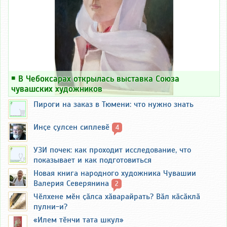
￭
В Чебоксарах открылась выставка Союза
чувашских художников
Пироги на заказ в Тюмени: что нужно знать
Инҫе ҫулсен сиплевӗ
4
УЗИ почек: как проходит исследование, что
показывает и как подготовиться
Новая книга народного художника Чувашии
Валерия Северянина
2
Чӗлхене мӗн ҫӑлса хӑварайрать? Вӑл кӑсӑклӑ
пулни-и?
«Илем тӗнчи тата шкул»