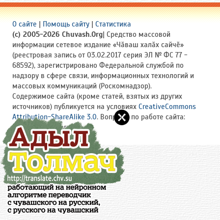
О сайте
|
Помощь сайту
|
Статистика
(c) 2005-2026 Chuvash.Org
| Средство массовой
информации сетевое издание «Чӑваш халӑх сайчӗ»
(реестровая запись от 03.02.2017 серия ЭЛ № ФС 77 -
68592), зарегистрировано Федеральной службой по
надзору в сфере связи, информационных технологий и
массовых коммуникаций (Роскомнадзор).
Содержимое сайта (кроме статей, взятых из других
источников) публикуется на условиях
CreativeCommons
Attribution-ShareAlike 3.0
. Вопросы по работе сайта:
site(a)chuvash.org