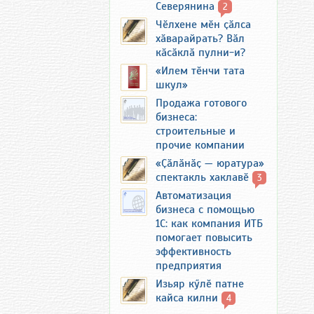
Северянина
2
Чӗлхене мӗн ҫӑлса
хӑварайрать? Вӑл
кӑсӑклӑ пулни-и?
«Илем тӗнчи тата
шкул»
Продажа готового
бизнеса:
строительные и
прочие компании
«Ҫӑлӑнӑҫ — юратура»
спектакль хаклавӗ
3
Автоматизация
бизнеса с помощью
1С: как компания ИТБ
помогает повысить
эффективность
предприятия
Изьяр кӳлӗ патне
кайса килни
4