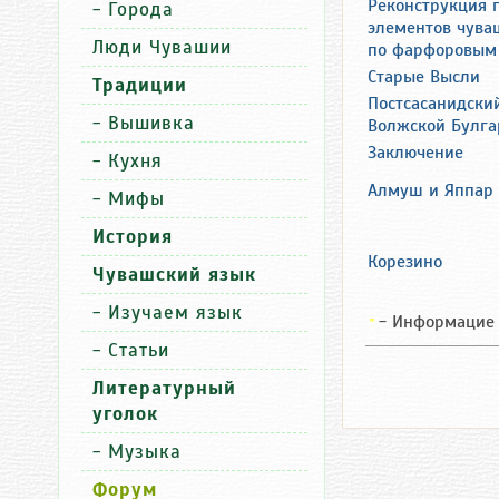
Реконструкция 
-
Города
элементов чува
Люди Чувашии
по фарфоровым
Старые Высли
Традиции
Постсасанидски
-
Вышивка
Волжской Булга
Заключение
-
Кухня
Алмуш и Яппар
-
Мифы
История
Корезино
Чувашский язык
-
Изучаем язык
- Информацие 
"
-
Статьи
Литературный
уголок
-
Музыка
Форум